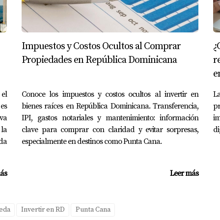
Impuestos y Costos Ocultos al Comprar
¿
Propiedades en República Dominicana
r
e
el
Conoce los impuestos y costos ocultos al invertir en
La
 es
bienes raíces en República Dominicana. Transferencia,
p
va
IPI, gastos notariales y mantenimiento: información
i
 la
clave para comprar con claridad y evitar sorpresas,
di
nda
especialmente en destinos como Punta Cana.
ás
Leer más
eda
Invertir en RD
Punta Cana