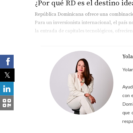
¿Por qué RD es el destino ide
República Dominicana ofrece una combinación 
Para un inversionista internacional, el país n
la entrada de capitales tecnológicos, ofreci
Conclusión
Comprar una propiedad con criptomonedas en 
Yol
del éxito reside en contar con el acompañamie
Yolan
digitales.
Ayudo
AGENDEMOS UNA CITA Y CONOCE MÁS SOBR
con 
¿Cómo te puedo ayudar?
Domin
Si te has preguntado si tu capital digital tie
que 
los proyectos que están liderando esta transf
respa