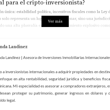
al para el cripto-inversionista?
única: estabilidad política, incentivos fiscales como la Ley
o solo representa un lugar para vacacionar, sino una jurisdicci
Ver más
endo una alta plusvalía en zonas de crecimiento explosivo co
República Dominicana no solo es posible, sino que es un pr
anda Landinez
nto de profesionales que dominen tanto la normativa inmobilia
da Landinez | Asesora de Inversiones Inmobiliarias Internacionale
 a inversionistas internacionales a adquirir propiedades en dest
E LAS CRIPTOMONEDAS... VER MÁS
enfoque en alta rentabilidad, seguridad jurídica y beneficios 
icana. Mi especialidad es asesorar a compradores extranjeros, 
ne cabida en el mercado dominicano, la respuesta es un rotundo
desean proteger su patrimonio, generar ingresos en dólares y d
ormación en el Caribe.
ldo legal.