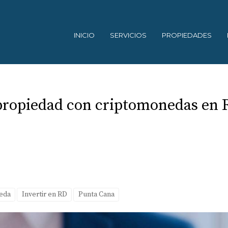
INICIO
SERVICIOS
PROPIEDADES
propiedad con criptomonedas en 
eda
Invertir en RD
Punta Cana