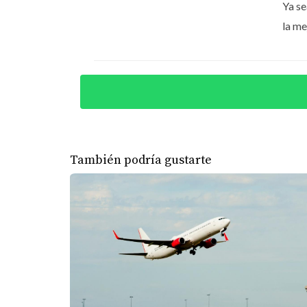
Soy Yolanda Landínez
, asesora inmobiliaria 
Ya se
la me
Si eres inversionista y tienes criptomonedas, 
internacionales como Punta Cana. Si deseas e
También podría gustarte