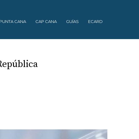
PUNTA CANA
CAP CANA
GUÍAS
ECARD
República