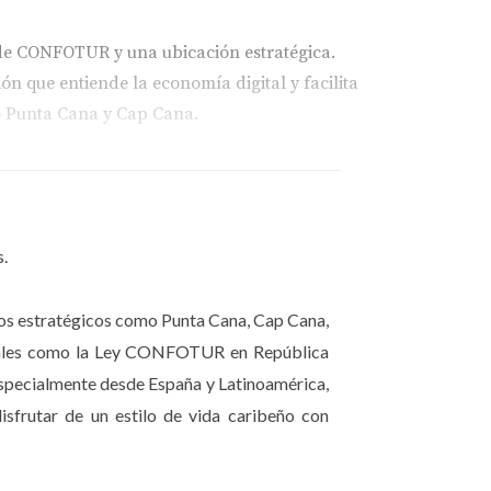
 de CONFOTUR y una ubicación estratégica.
ón que entiende la economía digital y facilita
mo Punta Cana y Cap Cana.
oceso cada vez más estandarizado. La clave
ria local como la logística de los activos
s.
inos estratégicos como Punta Cana, Cap Cana,
fiscales como la Ley CONFOTUR en República
especialmente desde España y Latinoamérica,
 sí. Mi labor es mostrarte el camino seguro y
isfrutar de un estilo de vida caribeño con