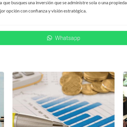
especializada en inversiones internacionales.
a que busques una inversión que se administre sola o una propieda
jor opción con confianza y visión estratégica.
hoy existen mecanismos seguros que te permiten convertir esos 
xplorar oportunidades de inversión, estaré encantada de orie
Whatsapp