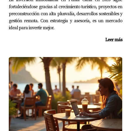
rendimiento con menor riesgo.
fortaleciéndose gracias al crecimiento turístico, proyectos en
preconstrucción con alta plusvalía, desarrollos sostenibles y
Este enfoque no solo refleja la madurez del mercado,
gestión remota. Con estrategia y asesoría, es un mercado
sino también la evolución de los inversionistas hacia
ideal para invertir mejor.
modelos más sofisticados y resilientes, capaces de
Leer más
adaptarse a las nuevas dinámicas del turismo y la
economía global.