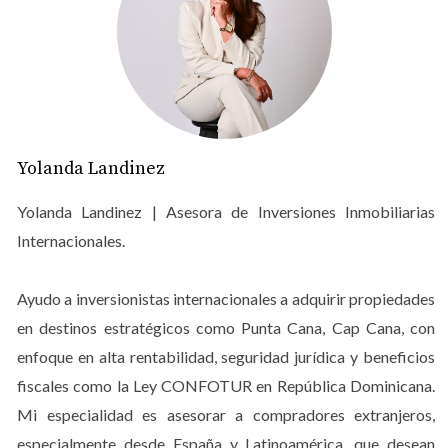
servicios de alta gama, administración y experiencia de
usuario consistente.
Los
condo-hoteles
son unidades que, aunque pertenecen
a un propietario, forman parte de una operación
hotelera profesional. Esto permite que el propietario
Yolanda Landinez
disfrute de su unidad y, al mismo tiempo, genere ingresos
a través del programa de renta administrado por el
Yolanda Landinez | Asesora de Inversiones Inmobiliarias
operador del hotel.
Internacionales.
Alta demanda turística y
Ayudo a inversionistas internacionales a adquirir propiedades
posicionamiento global
en destinos estratégicos como Punta Cana, Cap Cana, con
Punta Cana ha registrado cifras históricas de llegada de
enfoque en alta rentabilidad, seguridad jurídica y beneficios
turistas, consolidándose como uno de los destinos más
fiscales como la Ley CONFOTUR en República Dominicana.
buscados del Caribe. Este flujo constante de visitantes
Mi especialidad es asesorar a compradores extranjeros,
crea una demanda sostenida de alojamiento de calidad,
especialmente desde España y Latinoamérica, que desean