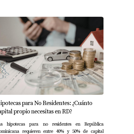
ica.
📲 +1 809-778-03
#CanaBay #InvertirEnElCaribe
#VivantiaHomes
#BienesRaicesRD
#BienesraicesR
nes que se ajusten a lo que estás buscando.
#InversiónInmobiliaria #
#Propiedadesde
 lejos
Punta
ste
eXp
ipotecas para No Residentes: ¿Cuánto
apital propio necesitas en RD?
as hipotecas para no residentes en República
ominicana requieren entre 40% y 50% de capital