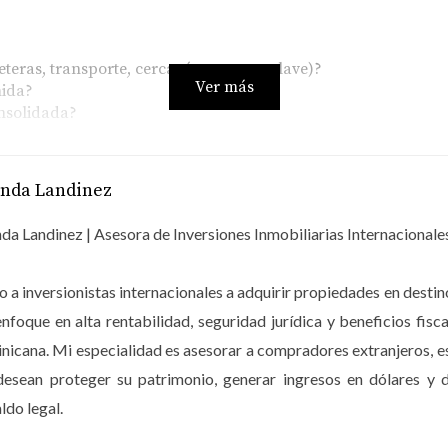
reteras, transporte, cercanía a puntos clave)?
Ver más
nida?
onsolidada?
anda Landinez
 la percepción de valor, tanto para compradores como para
ceso a actividades recreativas suele posicionarse mejor en el m
da Landinez | Asesora de Inversiones Inmobiliarias Internacionale
impieza, recepción, mantenimiento y transporte, especialmente
 a inversionistas internacionales a adquirir propiedades en dest
enfoque en alta rentabilidad, seguridad jurídica y beneficios 
; cuanto más atractivo sea el paquete que ofreces, mayor será 
icana. Mi especialidad es asesorar a compradores extranjeros, 
desean proteger su patrimonio, generar ingresos en dólares y d
ldo legal.
s que visitan Punta Cana?