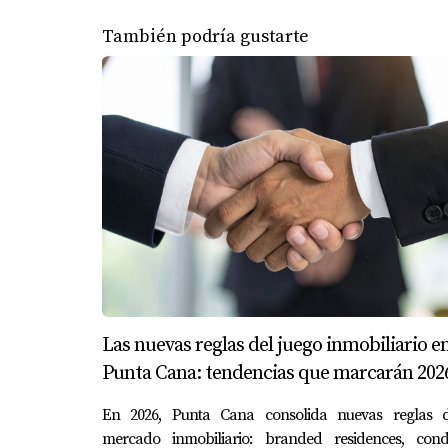
Aquí n
🔑 ¿Estás listo para invertir donde todos
¡invier
También podría gustarte
Si quieres que revisemos tu caso (presupuesto,
quieren estar?
#Yola
Yolanda Landínez
#Inve
Asesora inmobiliaria internacional eXp
#Real
Realty
#Turi
Miembro de agentes hispanos C5
+1 809-778- 0310
+1 829-876-9623
#YolandaLandinez #InversionInteligente
#PuntaCanaRealEstate #MICFootball
#InversionesRentables #Potencial
Las nuevas reglas del juego inmobiliario e
Punta Cana: tendencias que marcarán 202
En 2026, Punta Cana consolida nuevas reglas d
mercado inmobiliario: branded residences, cond