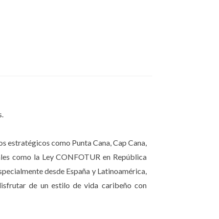
 huéspedes. Una propiedad con piscina,
ercado de alquiler.
s.
 cuando el objetivo es alquiler a corto
inos estratégicos como Punta Cana, Cap Cana,
fiscales como la Ley CONFOTUR en República
tu retorno.”
especialmente desde España y Latinoamérica,
isfrutar de un estilo de vida caribeño con