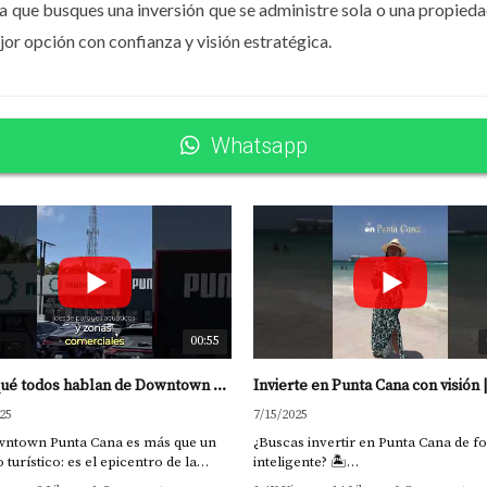
a que busques una inversión que se administre sola o una propieda
pciones similares en la misma zona?
jor opción con confianza y visión estratégica.
cto de rentabilidad. Si la propiedad (o el proyecto) tiene un 
al.
Whatsapp
a a proyectar ingresos de forma más realista y a evitar decis
arta de presentación; habla mucho sobre la calidad y atractiv
os últimos meses o años?
00:55
vs. temporada baja?
¿Por qué todos hablan de Downtown Punta Cana? | Inversión top 2025 #bienesraicesrd #inversion
ación a futuro?
25
7/15/2025
wntown Punta Cana es más que un
¿Buscas invertir en Punta Cana de 
 turístico: es el epicentro de la
inteligente? 🏝️
 los cálculos más importantes para cualquier inversionista. No
ión inmobiliaria en el Caribe.