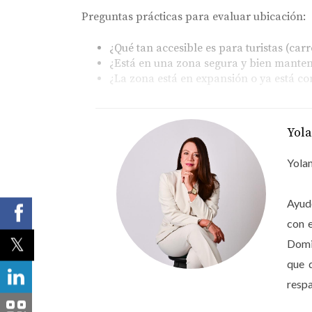
Preguntas prácticas para evaluar ubicación:
¿Qué tan accesible es para turistas (car
¿Está en una zona segura y bien mante
¿La zona está en expansión o ya está c
Amenidades
Yol
Las amenidades pueden cambiar por completo
gimnasio, spa, seguridad, áreas sociales o ac
Yolan
También influyen servicios adicionales como l
Ayudo
plazo.
con 
“Las amenidades son un imán para los turistas
Domin
que 
Reflexiona:
respa
¿Qué amenidades buscan más los turista