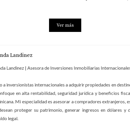
Ver más
anda Landinez
vas, también permite:
da Landinez | Asesora de Inversiones Inmobiliarias Internacionale
or precio
 a inversionistas internacionales a adquirir propiedades en dest
eñas de 5 Estrellas
enfoque en alta rentabilidad, seguridad jurídica y beneficios 
icana. Mi especialidad es asesorar a compradores extranjeros, 
desean proteger su patrimonio, generar ingresos en dólares y d
a experiencia premium. No se trata solo de responder mensajes,
ldo legal.