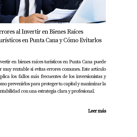
rrores al Invertir en Bienes Raíces
xperiencia con una reseña. ¡Tu opinión hace
urísticos en Punta Cana y Cómo Evitarlos
vertir en bienes raíces turísticos en Punta Cana puede
r muy rentable si evitas errores comunes. Este artículo
a
. Cada interacción, cada detalle y cada
plica los fallos más frecuentes de los inversionistas y
mo prevenirlos para proteger tu capital y maximizar la