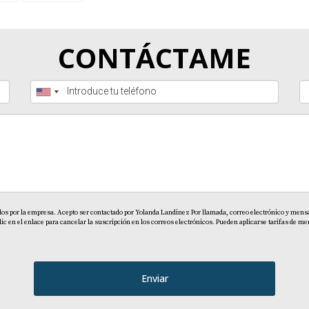
 tu
de Yolanda Landínez. ¡Tu inversión nunca se detiene!
re
iento adecuado y enfoque en el huésped, no solo obtiene mej
ás
Leer más
 internacional especializada en
propiedades turísticas en Pun
 RD
Punta Cana
tir con estrategia, claridad y visión a largo plazo.
CONTÁCTAME
de reseñas y ocupación
turístico
tabilidad real