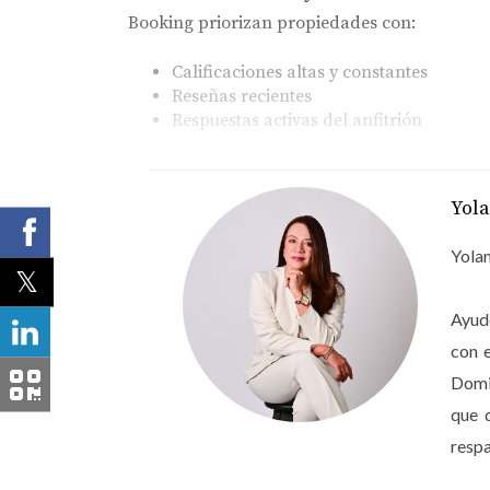
Booking priorizan propiedades con:
Calificaciones altas y constantes
Reseñas recientes
Respuestas activas del anfitrión
Las reseñas son el nuevo boca a boca digital.
Yol
Una buena reputación no solo aumenta reser
Yolan
Mejor posicionamiento en plataformas
Mayor ocupación anual
Tarifas más estables sin competir solo p
Ayudo
Estrategias para Obtener Res
con 
Domin
Atención al Cliente Excepcional
que 
En 2026, la atención al cliente es parte de l
respa