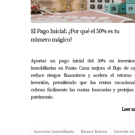
Recomendaciones locales personalizad
Manual claro de la propiedad
Cómo Solicitar Reseñas Efectivame
En 2026, pedir reseñas sigue siendo clave, pe
Agradece primero la estadía
Pide la reseña cuando el huésped esté s
Usa mensajes cortos y directos
Incluye enlace directo a la plataforma
Ejemplo:
El Pago Inicial: ¿Por qué el 50% es tu
“Gracias por hospedarte con nosotros. Si dis
número mágico?
la diferencia!”
Conclusión
Aportar un pago inicial del 50% en inversion
inmobiliarias en Punta Cana mejora el flujo de ca
Conseguir reseñas de 5 estrellas en 2026 no es
reduce riesgos financieros y acelera el retorno 
mensaje suma o resta.
inversión, permitiendo que las rentas vacacional