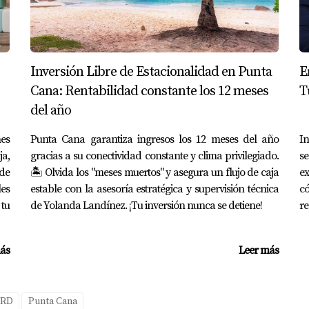
as
nte
ro debe hacerse con estrategia:
atisfecho (post check-out)
Inversión Libre de Estacionalidad en Punta
E
frutaste tu estadía, nos ayudaría mucho que compartieras tu e
Cana: Rentabilidad constante los 12 meses
T
del año
es
Punta Cana garantiza ingresos los 12 meses del año
In
ja,
gracias a su conectividad constante y clima privilegiado.
se
 cuestión de suerte, sino de
sistema, experiencia y consistenci
de
🏝️ Olvida los "meses muertos" y asegura un flujo de caja
ex
es
estable con la asesoría estratégica y supervisión técnica
có