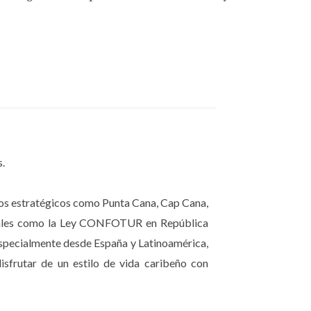
s.
inos estratégicos como Punta Cana, Cap Cana,
fiscales como la Ley CONFOTUR en República
especialmente desde España y Latinoamérica,
isfrutar de un estilo de vida caribeño con
 sino de hacerlo rápido, claro y con empatía.