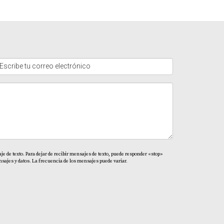
ntabilidad con una estrategia clara y profesional.
ores reseñas: construye una marca sólida y
Leer más
ta Cana
. Trabajo principalmente con