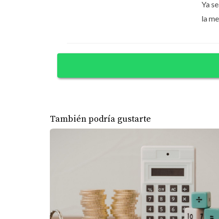
Mensajes claros antes del check-in
Ya se
Instrucciones simples y visuales
la me
Disponibilidad para resolver imprevisto
Seguimiento durante la estadía
Un huésped que se siente acompañado es un 
AGENDA UNA CITA HOY
Mejorando la Experiencia del Hués
Las reseñas de 5 estrellas nacen de los detal
Limpieza impecable
Aire acondicionado funcionando corre
Buena presión de agua y agua caliente
Wi-Fi estable
Olores neutros y ambiente fresco
Pequeños extras marcan la diferencia:
También podría gustarte
Botella de agua o café de bienvenida