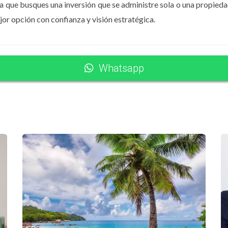
a que busques una inversión que se administre sola o una propieda
jor opción con confianza y visión estratégica.
s
huésped que deja buenas reseñas.
Whatsapp
ped
les. En Punta Cana, los huéspedes valoran especialmente:
ctamente
Free YouTube Video Gallery Widget