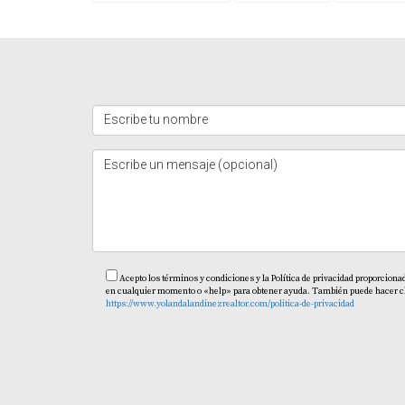
cubran fácilmente las cuotas bancarias y protejan
Una propiedad bien gestionada, con mantenim
patrimonio.
rentable en el tiempo.
Leer m
¿Cómo te puedo ayudar?
Soy
Yolanda Landínez
, asesora inmobiliaria
Asesoría Inmobiliaria
Bienes Raíces
Invertir en
latinoamericanos y españoles
que desean inver
Puedo ayudarte a:
Elegir propiedades con alto potencial 
Evaluar proyectos ideales para alquiler 
Entender cómo la gestión impacta la ren
Escríbeme y conversemos sobre tu inversión.
AGENDA UNA CITA HOY