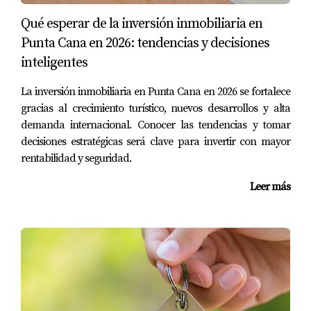
Sí. La mayoría de los propietarios alquilan su unidad
Qué esperar de la inversión inmobiliaria en
cuando no la utilizan, generando ingresos pasivos.
Punta Cana en 2026: tendencias y decisiones
3. ¿Cuánto dura la exoneración fiscal del
inteligentes
CONFOTUR?
La inversión inmobiliaria en Punta Cana en 2026 se fortalece
La exoneración aplica por un período de hasta 15 años
gracias al crecimiento turístico, nuevos desarrollos y alta
desde la adquisición del inmueble.
demanda internacional. Conocer las tendencias y tomar
decisiones estratégicas será clave para invertir con mayor
4. ¿Puedo vender la propiedad durante el
rentabilidad y seguridad.
período de exoneración?
Leer más
Sí, es posible venderla. Se recomienda asesoría
profesional para evaluar las implicaciones fiscales
específicas.
5. ¿Qué servicios suelen incluir las branded
residences?
Servicios de hotelería, mantenimiento, seguridad,