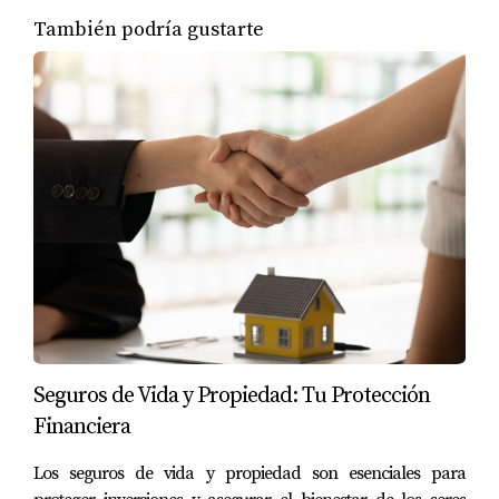
generar ingresos, proteger
Cana Bay, Punta Cana:
📩 Instagram:
ofrecen administración integral del inmueble.
su capital y vivir del retorno
✔️ Mayor rentabilidad y
También podría gustarte
@yolandalandinez.realtor
de su inversión.
plusvalía
“Invertir en branded residences bajo el régimen
✔️ Alta demanda en Airbnb y
#DowntownPuntaCana
📲 Escríbeme para conocer
alquiler vacacional
CONFOTUR no es solo una compra inmobiliaria, es una
#InversionInmobiliaria
las mejores oportunidades del
✔️ Estándares hoteleros de
#VivirEnPuntaCana
estrategia financiera inteligente con visión de largo
mercado.
calidad y servicio
#AirbnbFriendly
💼 Inversión segura | Retorno
plazo.”
#YolandaLandinez
en dólares | Zona turística en
Ideal para inversionistas que
#PuntaCanaLifestyle
crecimiento
buscan valor, distinción y
#RealEstateRD
Conclusión
respaldo internacional.
#BienesRaicesRepublicaDomi
🔗 Sígueme para más tips de
nicana #InvertirEnElCaribe
inversión en Punta Cana.
📩 Contáctame para más info:
Las branded residences, combinadas con los beneficios
📍 Asesora internacional eXp
📲 +1 809-778-0310 | +1 829-
fiscales del CONFOTUR, se han consolidado como una de
Realty | C5 Hispanic Agents
876-9623
📞 WhatsApp: +1 809-778-
🌐 Yolanda Landínez | Asesora
las alternativas más atractivas para invertir en República
0310 / +1 829-876-9623
inmobiliaria eXp Realty
Dominicana sin impuestos durante 15 años. Este modelo
#PoseidoniaByAston
permite proteger el patrimonio, generar ingresos y
#YolandaLandinez
Seguros de Vida y Propiedad: Tu Protección
#InversionPuntaCana
disfrutar de un estilo de vida premium con menor
#BrandedResidences
Financiera
presión fiscal.
#PropiedadesDeLujo
#PuntaCanaRealEstate
Los seguros de vida y propiedad son esenciales para
#AstonHotels #CanaBay
Soy
Yolanda Landínez
, asesora inmobiliaria