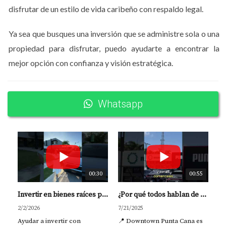
exoneración total del Impuesto a la Propiedad
disfrutar de un estilo de vida caribeño con respaldo legal.
Inmobiliaria (IPI)
y del
Impuesto de Transferencia
por
un período de hasta
15 años
.
Ya sea que busques una inversión que se administre sola o una
propiedad para disfrutar, puedo ayudarte a encontrar la
Cuando una branded residence califica bajo CONFOTUR,
mejor opción con confianza y visión estratégica.
el inversionista puede:
Reducir considerablemente sus costos fiscales
Whatsapp
Maximizar la rentabilidad neta del alquiler
Planificar a largo plazo con mayor estabilidad
financiera
Ejemplo práctico
Imagina a un inversionista extranjero que adquiere una
00:30
00:55
branded residence en Punta Cana dentro de un proyecto
con CONFOTUR. Durante 15 años no paga impuestos
Invertir en bienes raíces para generar ingresos con propósito | Yolanda Landínez
¿Por qué todos hablan de Downtown Punta Cana? | Inversión top 2025 #bienesraicesrd #inversion
inmobiliarios, lo que le permite reinvertir sus ingresos,
2/2/2026
7/21/2025
Ayudar a invertir con
📍 Downtown Punta Cana es
mejorar su flujo de caja o simplemente disfrutar su