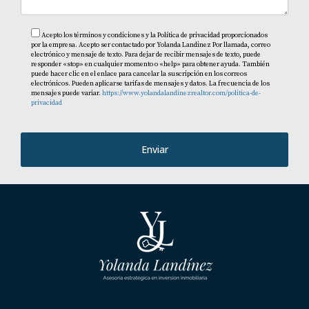
Acepto los términos y condiciones y la Política de privacidad proporcionados
por la empresa. Acepto ser contactado por Yolanda Landinez Por llamada, correo
electrónico y mensaje de texto. Para dejar de recibir mensajes de texto, puede
responder «stop» en cualquier momento o «help» para obtener ayuda. También
puede hacer clic en el enlace para cancelar la suscripción en los correos
electrónicos. Pueden aplicarse tarifas de mensajes y datos. La frecuencia de los
mensajes puede variar.
https://www.yolandalandinezrealtor.com/politica-de-
privacidad
Enviar