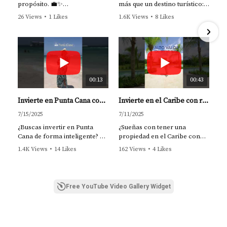
propósito. 💼✨
más que un destino turístico:
propiedad sin cargas fiscales adicionales.
La propiedad correcta no es
es el epicentro de la inversión
26 Views
•
1 Likes
1.6K Views
•
8 Likes
un gasto… es una
inmobiliaria en el Caribe.
•
0 Comments
•
1 Comments
Ventajas de Invertir en RD sin
herramienta para generar
ingresos.
Descubre por qué esta zona
Impuestos
se ha convertido en la
Invertir bien es construir
favorita de inversionistas
Invertir en República Dominicana bajo el régimen
libertad financiera.
extranjeros y quienes sueñan
— Yolanda Landínez
con vivir cerca del mar,
00:13
00:43
CONFOTUR representa una oportunidad única tanto
rodeados de entretenimiento,
para inversionistas extranjeros como para dominicanos
#InversiónInteligente
restaurantes, zonas
Invierte en Punta Cana con visión | Yolanda Landinez #bienesraicesrd #puntacana #puntacanarealestate
Invierte en el Caribe con respaldo hotelero | Poseidonia by Aston en Punta Cana 🏝️ #bienesraicesrd
#RealEstate #PuntaCana
comerciales y alta
ausentes. Algunas de las ventajas más relevantes
#IngresosPasivos #Shorts
rentabilidad turística.
7/15/2025
7/11/2025
incluyen:
¿Buscas invertir en Punta
¿Sueñas con tener una
✨Soy Yolanda Landínez, tu
Cana de forma inteligente? 🏝️
propiedad en el Caribe con
asesora de confianza en
respaldo de una marca
Mayor rentabilidad:
la exoneración fiscal
1.4K Views
•
14 Likes
162 Views
•
4 Likes
Punta Cana. ¿Estás listo para
Soy Yolanda Landinez,
hotelera internacional? En
incrementa los ingresos netos del alquiler.
•
0 Comments
•
0 Comments
invertir de forma estratégica
agente inmobiliaria
Poseidonia by Aston, no solo
y segura?
Estabilidad económica:
RD mantiene un
especializada en propiedades
compras una residencia de
¡Agenda tu consulta
crecimiento sostenido y un entorno favorable para
para inversión en la zona
lujo, sino una experiencia de
personalizada y hablemos de
Free YouTube Video Gallery Widget
más codiciada del Caribe.
marca respaldada por Aston
la inversión.
tus metas!
Hotels.
Demanda turística constante:
uno de los destinos
Trabajo con inversionistas
más visitados del Caribe.
📲 WhatsApp: +1 809-778-
extranjeros que quieren
🏡 Branded Residences en
0310
Gestión simplificada:
muchas branded residences