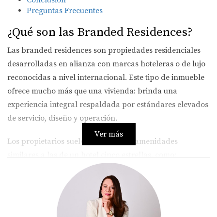
Conclusión
Preguntas Frecuentes
¿Qué son las Branded Residences?
Las branded residences son propiedades residenciales
desarrolladas en alianza con marcas hoteleras o de lujo
reconocidas a nivel internacional. Este tipo de inmueble
ofrece mucho más que una vivienda: brinda una
experiencia integral respaldada por estándares elevados
de servicio, diseño y operación.
Ver más
Los propietarios suelen disfrutar de amenidades
similares a las de un hotel cinco estrellas, como:
Spas y centros de bienestar
Gimnasios completamente equipados
Restaurantes gourmet
Servicios de concierge, limpieza y mantenimiento