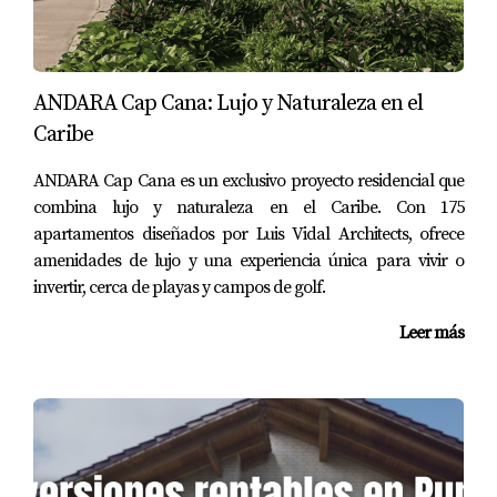
Si necesitas un lugar donde motivarte,
Downtown es tu opción ideal.
ANDARA Cap Cana: Lujo y Naturaleza en el
Preguntas Frecuentes
Caribe
ANDARA Cap Cana es un exclusivo proyecto residencial que
¿Cuál es el mejor café para trabajar con
clientes?
combina lujo y naturaleza en el Caribe. Con 175
apartamentos diseñados por Luis Vidal Architects, ofrece
Bannister es ideal por su ambiente profesional y buena
amenidades de lujo y una experiencia única para vivir o
conexión Wi-Fi.
invertir, cerca de playas y campos de golf.
¿Dónde puedo disfrutar de un buen café
Leer más
mientras trabajo?
Los Corales ofrece una experiencia relajante con
deliciosos cafés helados.
¿Qué café tiene el mejor ambiente para