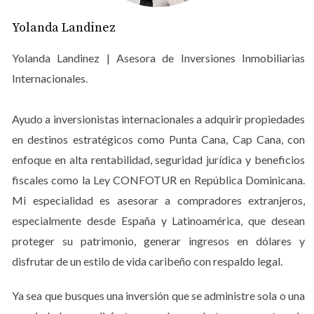
más relajado. Este café está rodeado de vegetación y
Yolanda Landinez
ofrece asientos al aire libre. La conexión Wi-Fi es menos
robusta, pero suficiente para tareas ligeras.
Yolanda Landinez | Asesora de Inversiones Inmobiliarias
Internacionales.
El café helado aquí es una delicia en días calurosos. Lo
he disfrutado mientras trabajaba en mi laptop bajo la
Ayudo a inversionistas internacionales a adquirir propiedades
sombra de una palmera. Sin embargo, es mejor evitar
en destinos estratégicos como Punta Cana, Cap Cana, con
grandes archivos o videollamadas.
enfoque en alta rentabilidad, seguridad jurídica y beneficios
fiscales como la Ley CONFOTUR en República Dominicana.
LLÁMAME AHORA
Mi especialidad es asesorar a compradores extranjeros,
Case Study: Un Espacio Creativo
especialmente desde España y Latinoamérica, que desean
proteger su patrimonio, generar ingresos en dólares y
Una amiga diseñadora suele trabajar en Los Corales
disfrutar de un estilo de vida caribeño con respaldo legal.
para inspirarse. La atmósfera tranquila le permite fluir
con sus ideas. Ha creado varias obras importantes
Ya sea que busques una inversión que se administre sola o una
mientras disfrutaba del entorno natural.