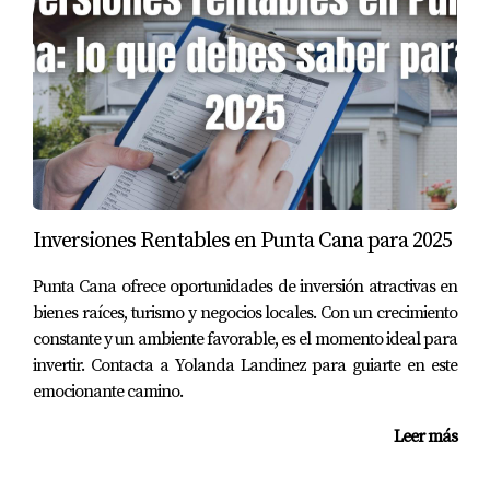
inspirarse?
Downtown es perfecto si buscas energía e inspiración
creativa.
¿Es necesario hacer reservas en estos cafés?
No son necesarias, pero recomiendo llegar temprano
para conseguir buenos asientos, especialmente en horas
pico.
Inversiones Rentables en Punta Cana para 2025
¿Puedo encontrar opciones saludables en
Punta Cana ofrece oportunidades de inversión atractivas en
estos menús?
bienes raíces, turismo y negocios locales. Con un crecimiento
Sí, tanto Bannister como Los Corales ofrecen opciones
constante y un ambiente favorable, es el momento ideal para
saludables para quienes cuidan su dieta.
invertir. Contacta a Yolanda Landinez para guiarte en este
emocionante camino.
Yolanda Landinez es una experta en el tema de nómadas
Leer más
digitales y cafeterías ideales para trabajar. Si estás