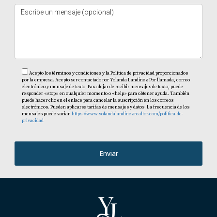
Acepto los términos y condiciones y la Política de privacidad proporcionados
por la empresa. Acepto ser contactado por Yolanda Landinez Por llamada, correo
electrónico y mensaje de texto. Para dejar de recibir mensajes de texto, puede
responder «stop» en cualquier momento o «help» para obtener ayuda. También
puede hacer clic en el enlace para cancelar la suscripción en los correos
electrónicos. Pueden aplicarse tarifas de mensajes y datos. La frecuencia de los
mensajes puede variar.
https://www.yolandalandinezrealtor.com/politica-de-
privacidad
Enviar