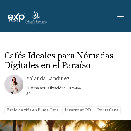
Toggl
Cafés Ideales para Nómadas
Digitales en el Paraíso
Yolanda Landinez
Última actualización: 2026-04-
30
Estilo de vida en Punta Cana
Invertir en RD
Punta Cana