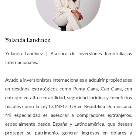
convierte en un proceso manejable y efectivo. A
continuación, desglosamos los elementos clave que
debes considerar.
Revisión de Instalaciones
Yolanda Landinez
La revisión de las instalaciones es un aspecto crítico en la
inspección final. Aquí hay algunos puntos que no debes
Yolanda Landinez | Asesora de Inversiones Inmobiliarias
pasar por alto:
Internacionales.
Electricidad:
Verifica que todas las luces funcionen
Ayudo a inversionistas internacionales a adquirir propiedades
y que los enchufes estén en buen estado.
en destinos estratégicos como Punta Cana, Cap Cana, con
Fontanería:
Asegúrate de que no haya fugas en
grifos y tuberías, y revisa la presión del agua.
enfoque en alta rentabilidad, seguridad jurídica y beneficios
Calefacción y aire acondicionado:
Prueba ambos
fiscales como la Ley CONFOTUR en República Dominicana.
sistemas para garantizar su correcto
Mi especialidad es asesorar a compradores extranjeros,
funcionamiento.
Sistemas de seguridad:
Comprueba que alarmas y
especialmente desde España y Latinoamérica, que desean
detectores de humo estén operativos.
proteger su patrimonio, generar ingresos en dólares y