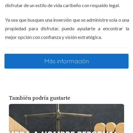
Verificación de Acabados
disfrutar de un estilo de vida caribeño con respaldo legal.
Los acabados son lo que realmente le da carácter a tu
Ya sea que busques una inversión que se administre sola o una
hogar. No escatimes en detalles al revisar:
propiedad para disfrutar, puedo ayudarte a encontrar la
mejor opción con confianza y visión estratégica.
Pintura:
Busca imperfecciones o áreas
descascaradas.
Pisos:
Asegúrate de que no haya daños visibles o
irregularidades.
Más información
Puertas y ventanas:
Verifica que abran y cierren
correctamente, sin filtraciones.
Documentación y Garantías
No olvides revisar la documentación relacionada con tu
También podría gustarte
propiedad. Esto incluye:
Certificados:
Asegúrate de tener todos los
certificados necesarios (electricidad, fontanería).
Garantías:
Pregunta por garantías sobre