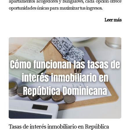
apartamentos acogedores y bungalows, cada opción ofrece
Landinez! Estoy aquí para ayudarte a tomar decisiones
oportunidades únicas para maximizar tus ingresos.
informadas y asegurar que tu experiencia sea positiva.
Leer más
Preguntas Frecuentes
¿Qué debo hacer si encuentro problemas
durante la inspección?
Es recomendable documentar todos los problemas
encontrados y discutirlos con el vendedor para buscar
soluciones antes del cierre.
¿Cuánto tiempo debería dedicar a la
inspección final?
Dedica al menos unas horas para revisar cada rincón; no
apresures este proceso.
¿Puedo realizar la inspección final yo mismo?
Tasas de interés inmobiliario en República