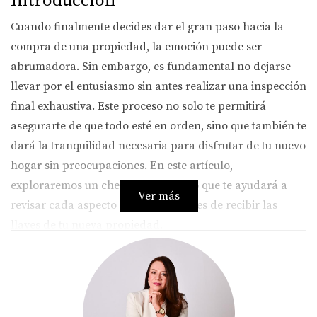
Introducción
Cuando finalmente decides dar el gran paso hacia la
compra de una propiedad, la emoción puede ser
abrumadora. Sin embargo, es fundamental no dejarse
llevar por el entusiasmo sin antes realizar una inspección
final exhaustiva. Este proceso no solo te permitirá
asegurarte de que todo esté en orden, sino que también te
dará la tranquilidad necesaria para disfrutar de tu nuevo
hogar sin preocupaciones. En este artículo,
exploraremos un checklist detallado que te ayudará a
Ver más
revisar cada aspecto importante antes de recibir las
llaves de tu nueva propiedad.
Checklist para la Inspección Final
Realizar una inspección final puede parecer una tarea
monumental, pero con el checklist adecuado, se