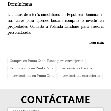
Si bien puedes hacerlo tú mismo, contar con un inspector
Dominicana
profesional puede ofrecerte una visión más objetiva y
Las tasas de interés inmobiliario en República Dominicana
experta.
son clave para quienes buscan comprar o invertir en
propiedades. Contacta a Yolanda Landinez para asesoría
¿Qué documentos debo solicitar al vendedor?
personalizada.
Solicita certificados de instalaciones, garantías y
Leer más
cualquier documento relacionado con mejoras
realizadas en la propiedad.
Compra en Punta Cana. Pasos para extranjeros
¿Es necesario realizar una segunda visita
después de la inspección?
Estilo de vida en Punta Cana
inversionistas bávaro
inversionistas en Punta Cana
inversionistas extranjeros
Si encuentras problemas significativos, es aconsejable
programar otra visita para confirmar las reparaciones
realizadas. Recuerda siempre estar atento a los detalles y
CONTÁCTAME
no dudar en buscar apoyo cuando lo necesites. Tu hogar
es una inversión valiosa; asegúrate de protegerla