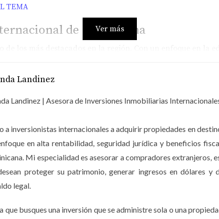
EL TEMA
nternacional de Punta Cana
Ver más
 de los más destacados en la región. Con un enfoque en la edu
colar hasta el bachillerato. La familia Pérez decidió inscrib
énfasis en la educación emocional y social", comenta su madre
anda Landinez
ico como el bienestar emocional.
da Landinez | Asesora de Inversiones Inmobiliarias Internacionale
Punta Cana
 a inversionistas internacionales a adquirir propiedades en dest
 para las familias que buscan una educación sólida. Este cole
enfoque en alta rentabilidad, seguridad jurídica y beneficios 
 eligió La Salle para su hijo Diego debido a su compromiso c
icana. Mi especialidad es asesorar a compradores extranjeros, 
o también valores como la solidaridad y el respeto", dice su 
desean proteger su patrimonio, generar ingresos en dólares y d
ales.
ldo legal.
lingüe
a que busques una inversión que se administre sola o una propieda
ue innovador hacia el aprendizaje. Ofrecen clases completamen