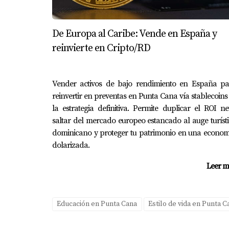
La mayoría de los colegios internacionales 
otros idiomas dependiendo del currículo.
De Europa al Caribe: Vende en España y
¿Los colegios internacionales tiene
reinvierte en Cripto/RD
Sí, muchos colegios internacionales ofrecen 
desarrollo integral.
Vender activos de bajo rendimiento en España pa
reinvertir en preventas en Punta Cana vía stablecoins
¿Cómo puedo saber si un colegio es 
la estrategia definitiva. Permite duplicar el ROI ne
saltar del mercado europeo estancado al auge turíst
Es recomendable visitar las instalaciones, ha
dominicano y proteger tu patrimonio en una econom
¿Existen becas disponibles para est
dolarizada.
Algunos colegios internacionales ofrecen be
Leer m
institución sobre sus políticas. Recuerda que
adecuada y el apoyo necesario, podrás tomar
Educación en Punta Cana
Estilo de vida en Punta C