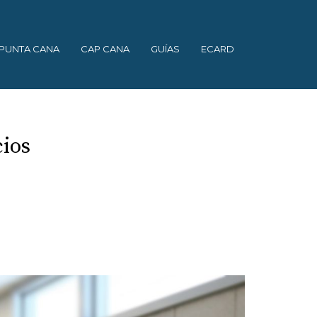
PUNTA CANA
CAP CANA
GUÍAS
ECARD
cios