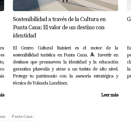
ofrecen programas bilingües donde se enseña tanto español co
Sostenibilidad a través de la Cultura en
G
n programas extracurriculares?
Punta Cana: El valor de un destino con
identidad
una amplia gama de actividades extracurriculares que incluye
ra
El Centro Cultural Rainieri es el motor de la
E
 es
sostenibilidad turística en Punta Cana. 🏝️ Invertir en
pe
adecuado para mi hijo?
to,
destinos que promueven la identidad y la educación
c
ico
blar con los docentes y otros padres, así como revisar el cur
garantiza plusvalía y atrae a un turista de alto nivel.
l
ía
Protege tu patrimonio con la asesoría estratégica y
pr
udiantes?
técnica de Yolanda Landínez.
cas basadas en mérito académico o necesidad financiera. Es 
ás
Leer más
 la elección del colegio puede ser un viaje emocionante pero d
 la mejor decisión para tu familia. ¡No dudes en contactar a
ana
Punta Cana