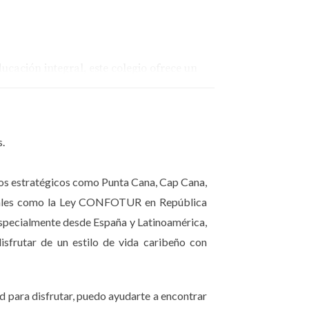
cación integral, este colegio ofrece un
ir a su hija Valentina aquí después de mudarse
. Valentina ha florecido en un ambiente
s.
inos estratégicos como Punta Cana, Cap Cana,
gio combina la enseñanza religiosa con un
fiscales como la Ley CONFOTUR en República
on la formación integral. "Diego ha
especialmente desde España y Latinoamérica,
padre. Este enfoque ha permitido que Diego
isfrutar de un estilo de vida caribeño con
d para disfrutar, puedo ayudarte a encontrar
te inmersivas en inglés y español, lo que