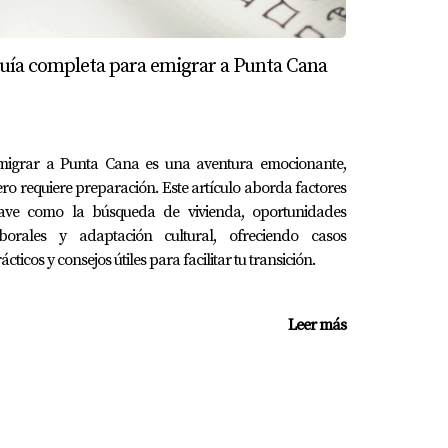
mo inglés. Algunos también pueden incluir
uía completa para emigrar a Punta Cana
n deportes, arte y música, promoviendo así un
migrar a Punta Cana es una aventura emocionante,
ro requiere preparación. Este artículo aborda factores
lave como la búsqueda de vivienda, oportunidades
rículo académico antes de tomar una decisión.
aborales y adaptación cultural, ofreciendo casos
ácticos y consejos útiles para facilitar tu transición.
importante consultar directamente con cada
Leer más
esafiante; sin embargo, con la información
 Yolanda Landinez hoy mismo!