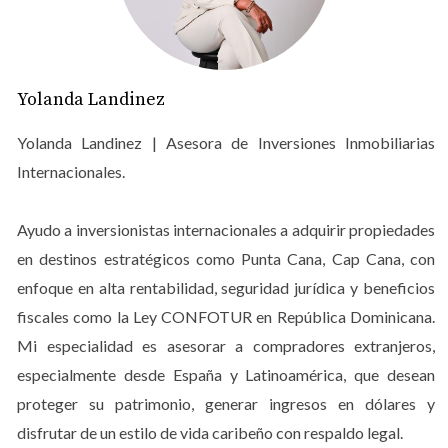
una Propiedad
Contrato de Compra-Venta
Yolanda Landinez
El contrato de compra-venta es el documento más crítico
en cualquier transacción inmobiliaria. Este contrato
Yolanda Landinez | Asesora de Inversiones Inmobiliarias
establece los términos bajo los cuales se realizará la
Internacionales.
compra de la propiedad, incluyendo el precio acordado,
la forma de pago y las condiciones específicas que
Ayudo a inversionistas internacionales a adquirir propiedades
ambas partes deben cumplir. Es importante leerlo
en destinos estratégicos como Punta Cana, Cap Cana, con
detenidamente y asegurarte de que todos los detalles
enfoque en alta rentabilidad, seguridad jurídica y beneficios
estén claros.
fiscales como la Ley CONFOTUR en República Dominicana.
Precio de venta: Asegúrate de que esté claramente
Mi especialidad es asesorar a compradores extranjeros,
especificado.
especialmente desde España y Latinoamérica, que desean
Fecha de cierre: Establece cuándo se llevará a cabo
proteger su patrimonio, generar ingresos en dólares y
la transferencia oficial.
Condiciones: Incluye cualquier condición previa a
disfrutar de un estilo de vida caribeño con respaldo legal.