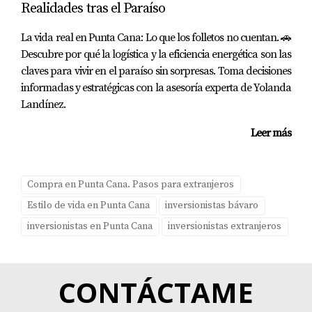
Realidades tras el Paraíso
específico y puede influir en tu experiencia como
propietario o inquilino. Al tomarte el tiempo necesario
La vida real en Punta Cana: Lo que los folletos no cuentan. 🚗
para revisar cada contrato y comprender sus
Descubre por qué la logística y la eficiencia energética son las
claves para vivir en el paraíso sin sorpresas. Toma decisiones
implicaciones, podrás evitar problemas futuros y sentirte
informadas y estratégicas con la asesoría experta de Yolanda
seguro en tu decisión. No olvides consultar con
Landínez.
profesionales como Yolanda Landinez, quien puede
ofrecerte asesoría personalizada durante todo este
Leer más
proceso. Recuerda que estar bien informado es clave
para tomar decisiones acertadas. ¡No dudes en dar ese
Compra en Punta Cana. Pasos para extranjeros
primer paso hacia tu nueva propiedad! Si tienes alguna
Estilo de vida en Punta Cana
inversionistas bávaro
pregunta o necesitas ayuda adicional, contáctame hoy
inversionistas en Punta Cana
inversionistas extranjeros
mismo.
Preguntas Frecuentes
CONTÁCTAME
¿Qué debo hacer si no entiendo alguna
cláusula del contrato?