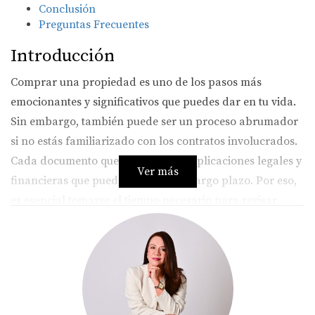
Conclusión
Preguntas Frecuentes
Introducción
Comprar una propiedad es uno de los pasos más
emocionantes y significativos que puedes dar en tu vida.
Sin embargo, también puede ser un proceso abrumador
si no estás familiarizado con los contratos involucrados.
Cada documento que firmes tiene implicaciones legales y
Ver más
financieras que pueden afectarte a largo plazo. Por eso,
es esencial tomarse el tiempo necesario para revisar
cada contrato y entender su contenido antes de dar el
gran paso. A lo largo de este artículo, desglosaremos los
contratos más importantes que debes conocer y cómo
cada uno impacta tu experiencia como comprador.
Contratos Principales al Comprar