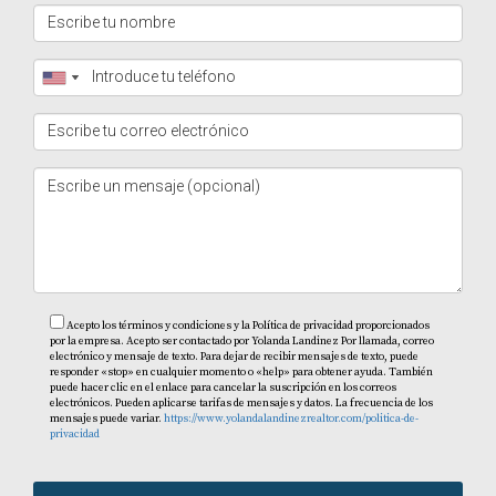
Es recomendable consultar a un abogado especializado
en bienes raíces o a un agente inmobiliario confiable
como Yolanda Landinez para aclarar tus dudas.
¿Puedo negociar los términos del contrato?
Sí, muchos términos son negociables. No dudes en
discutir tus preocupaciones con la otra parte antes de
firmar.
¿Qué sucede si decido no seguir adelante con
la compra?
Acepto los términos y condiciones y la Política de privacidad proporcionados
por la empresa. Acepto ser contactado por Yolanda Landinez Por llamada, correo
Esto dependerá del tipo de contrato firmado; algunos
electrónico y mensaje de texto. Para dejar de recibir mensajes de texto, puede
responder «stop» en cualquier momento o «help» para obtener ayuda. También
pueden incluir penalizaciones por incumplimiento.
puede hacer clic en el enlace para cancelar la suscripción en los correos
electrónicos. Pueden aplicarse tarifas de mensajes y datos. La frecuencia de los
mensajes puede variar.
https://www.yolandalandinezrealtor.com/politica-de-
¿Es necesario contratar un inspector antes de
privacidad
firmar?
Sí, realizar una inspección puede ayudarte a identificar