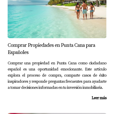
30 años.
Consecuencias del incumplimiento: Infórmate
sobre lo que podría suceder si no puedes cumplir
con los pagos.
Un consejo práctico es comparar diferentes ofertas
hipotecarias para asegurarte de obtener las mejores
condiciones posibles.
Comprar Propiedades en Punta Cana para
Españoles
Contrato de Arrendamiento
Comprar una propiedad en Punta Cana como ciudadano
Si planeas alquilar la propiedad antes de comprarla o si
español es una oportunidad emocionante. Este artículo
estás adquiriendo un inmueble destinado al alquiler,
explora el proceso de compra, comparte casos de éxito
necesitarás un contrato de arrendamiento. Este
inspiradores y responde preguntas frecuentes para ayudarte
documento regula la relación entre el propietario y el
a tomar decisiones informadas en tu inversión inmobiliaria.
inquilino, estableciendo derechos y responsabilidades
Leer más
para ambas partes.
Duración del arrendamiento: Define cuánto tiempo