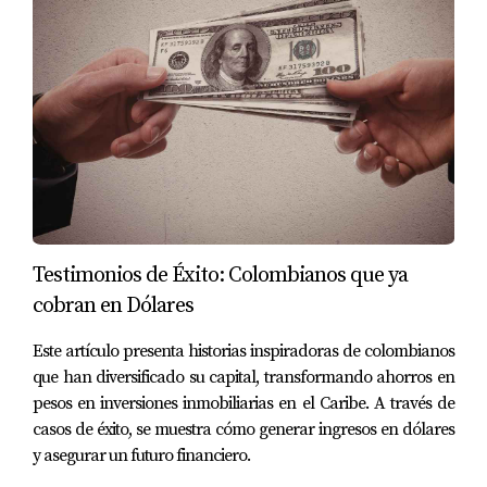
3. ¿Los precios para extranjeros son diferentes?
En los supermercados y servicios públicos los precios son
estándar. Mi labor es asesorarte para que en tus compras
inmobiliarias y contratos privados pagues siempre el
precio justo de mercado.
Conclusión: Tu inversión rinde más
en el paraíso
Testimonios de Éxito: Colombianos que ya
Elegir la República Dominicana no es solo una decisión
cobran en Dólares
emocional; es una jugada financiera maestra. Aquí, el
dinero no solo se ahorra, sino que se transforma en
Este artículo presenta historias inspiradoras de colombianos
experiencias, tranquilidad y tiempo.
que han diversificado su capital, transformando ahorros en
pesos en inversiones inmobiliarias en el Caribe. A través de
Estar disponible para ti significa ayudarte a calcular tu
casos de éxito, se muestra cómo generar ingresos en dólares
presupuesto real de "aterrizaje". Desde la selección de la
y asegurar un futuro financiero.
zona ideal hasta la comprensión de tus facturas