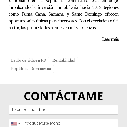
El turismo en la República Dominicana está en auge,
Si eres inversionista y tienes criptomonedas, hoy existen
impulsando la inversión inmobiliaria hacia 2026 Regiones
mecanismos seguros que te permiten convertir esos
como Punta Cana, Samaná y Santo Domingo ofrecen
activos digitales en bienes raíces en destinos
oportunidades únicas para inversores. Con el crecimiento del
internacionales como Punta Cana. Si deseas explorar
sector, las propiedades se vuelven más atractivas.
oportunidades de inversión, estaré encantada de
Leer más
orientarte.
Estilo de vida en RD
Rentabilidad
República Dominicana
CONTÁCTAME