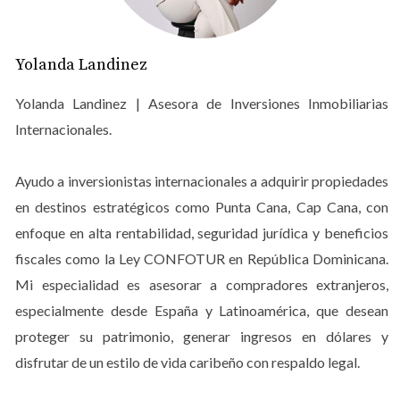
tiempo de calidad.
RD vs. Estados Unidos: Un salto en
tu poder adquisitivo
Yolanda Landinez
Para los ciudadanos estadounidenses, vivir en la
Yolanda Landinez | Asesora de Inversiones Inmobiliarias
República Dominicana representa una ventaja financiera
Internacionales.
mayor. El costo de vida es, en promedio, un
40% más
bajo
que en EE. UU. (excluyendo la renta). Esto significa
Ayudo a inversionistas internacionales a adquirir propiedades
que tu jubilación o tus ingresos por inversiones te
en destinos estratégicos como Punta Cana, Cap Cana, con
permiten acceder a lujos —como asistencia en el hogar,
enfoque en alta rentabilidad, seguridad jurídica y beneficios
membresías en clubes de golf o cenas frecuentes frente
fiscales como la Ley CONFOTUR en República Dominicana.
al mar— que en tu país de origen serían restrictivos.
Mi especialidad es asesorar a compradores extranjeros,
especialmente desde España y Latinoamérica, que desean
AGENDEMOS UNA CITA HOY Y DESCRUBRE MÁS SOBRE
proteger su patrimonio, generar ingresos en dólares y
ESTE PARAÍSO... VER MÁS
disfrutar de un estilo de vida caribeño con respaldo legal.
RD vs. Europa: Estilo de vida