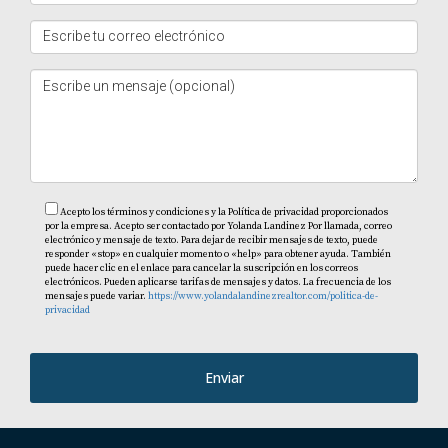
Acepto los términos y condiciones y la Política de privacidad proporcionados
por la empresa. Acepto ser contactado por Yolanda Landinez Por llamada, correo
electrónico y mensaje de texto. Para dejar de recibir mensajes de texto, puede
responder «stop» en cualquier momento o «help» para obtener ayuda. También
puede hacer clic en el enlace para cancelar la suscripción en los correos
electrónicos. Pueden aplicarse tarifas de mensajes y datos. La frecuencia de los
mensajes puede variar.
https://www.yolandalandinezrealtor.com/politica-de-
privacidad
Enviar