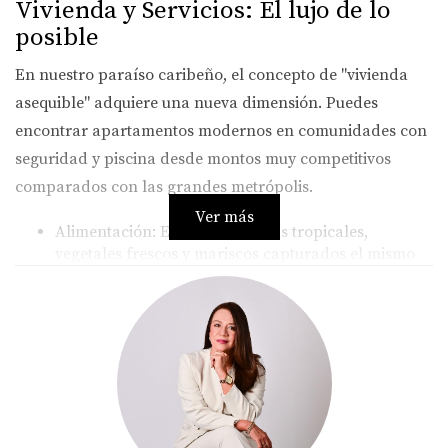
Vivienda y Servicios: El lujo de lo
posible
En nuestro paraíso caribeño, el concepto de "vivienda
asequible" adquiere una nueva dimensión. Puedes
encontrar apartamentos modernos en comunidades con
seguridad y piscina desde montos muy competitivos
comparados con las grandes metrópolis.
Ver más
Alimentación:
El acceso a frutas tropicales,
vegetales frescos y mariscos capturados el mismo
día tiene un costo significativamente menor al de
los mercados occidentales.
Gastronomía:
Salir a cenar es un placer frecuente,
con opciones de alta cocina que oscilan entre los
$15 y $30 por persona en entornos espectaculares.
Servicios:
El transporte y el mantenimiento del
hogar son áreas donde notarás un ahorro
inmediato, permitiéndote delegar tareas y ganar