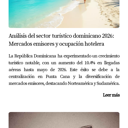
•
Las Terrenas:
Un rincón con esencia europea y paisajes
vírgenes.
•
Bayahibe:
Autenticidad caribeña y aguas cristalinas a
un ritmo más pausado.
Análisis del sector turístico dominicano 2026:
Preguntas Frecuentes (FAQ)
Mercados emisores y ocupación hotelera
1. ¿Cuánto presupuesto mensual necesito para vivir bien?
La República Dominicana ha experimentado un crecimiento
Una pareja puede vivir con mucha comodidad en Punta
turístico notable, con un aumento del 10.4% en llegadas
aéreas hasta mayo de 2026. Este éxito se debe a la
Cana con un presupuesto de $2,000 a $2,500 USD,
centralización en Punta Cana y la diversificación de
incluyendo renta en una buena zona, servicios y
mercados emisores, destacando Norteamérica y Sudamérica.
entretenimiento.
Leer más
2. ¿Es costoso el seguro de salud?
Para nada. Contamos con planes de salud privados
excelentes que cubren las mejores clínicas del país por
una fracción de lo que pagarías en EE. UU.