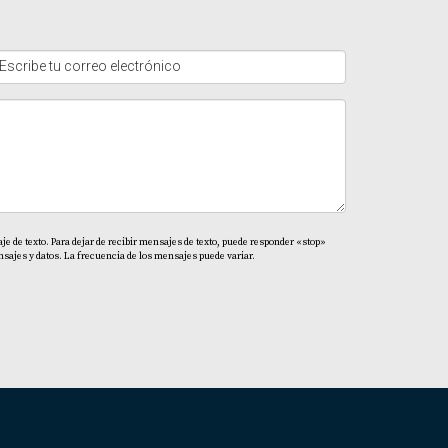
tacta a Yolanda Landinez hoy mismo.
e de texto. Para dejar de recibir mensajes de texto, puede responder «stop»
sajes y datos. La frecuencia de los mensajes puede variar.
áticos.