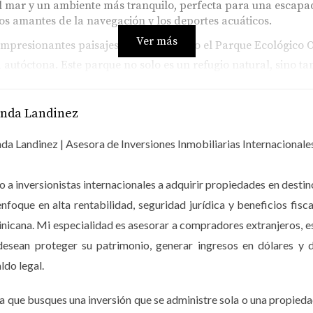
l mar y un ambiente más tranquilo, perfecta para una escapa
os amantes de la navegación y los deportes acuáticos.
Ver más
mpresionantes paisajes naturales como el Parque Ecológico 
 autóctona. Este parque no solo es un refugio natural, sino 
Caribe.
anda Landinez
IBE... VER MÁS
da Landinez | Asesora de Inversiones Inmobiliarias Internacionale
 del sol y la playa; hay una variedad de actividades emociona
 a inversionistas internacionales a adquirir propiedades en dest
 profesionales, siempre hay algo que hacer.
enfoque en alta rentabilidad, seguridad jurídica y beneficios 
icana. Mi especialidad es asesorar a compradores extranjeros, 
desean proteger su patrimonio, generar ingresos en dólares y d
actividades que no te puedes perder:
ldo legal.
e coral llenos de vida marina.
ctiva de disfrutar las aguas tranquilas.
a que busques una inversión que se administre sola o una propieda