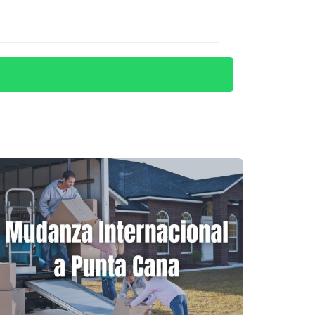
iseñado por Jack Nicklaus, ha sido
e impresionante.
ores de personas que han hecho de Cap Cana
quilidad. Encontraron una hermosa villa cerca
."