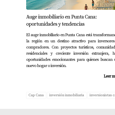
Diego llegó a Cap Cana con el sueño de abrir 
restaurante ahora es uno de los favoritos entr
Auge inmobiliario en Punta Cana:
oportunidades y tendencias
"No solo he encontrado éxito profesi
El auge inmobiliario en Punta Cana está transforma
la región en un destino atractivo para inversores
Sofía: La Vida Saludable
compradores. Con proyectos turísticos, comunidad
Sofía se mudó a Cap Cana buscando un estilo 
residenciales y creciente inversión extranjera, h
días. Su experiencia ha sido transformadora:
oportunidades emocionantes para quienes buscan 
nuevo hogar o inversión.
"Cap Cana me ha enseñado a vivir en 
Leer m
Conclusión
Cap Cana
inversión inmobiliaria
inversionistas 
Cap Cana no es solo un destino turístico; es 
historias inspiradoras de quienes han encont
simplemente deseas escapar del estrés diario,