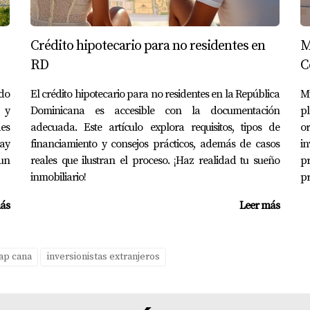
su propio restaurante. Después de meses de planificación y tr
e locales y turistas. Diego comparte:
Crédito hipotecario para no residentes en
M
RD
C
onal aquí; he encontrado una comunidad que me apoya."
ndo
El crédito hipotecario para no residentes en la República
M
 y
Dominicana es accesible con la documentación
pl
es
adecuada. Este artículo explora requisitos, tipos de
o
de vida más saludable. Se enamoró del entorno natural y come
ay
financiamiento y consejos prácticos, además de casos
i
un
reales que ilustran el proceso. ¡Haz realidad tu sueño
p
inmobiliario!
pr
armonía con la naturaleza y conmigo misma."
ás
Leer más
cap cana
inversionistas extranjeros
un lugar donde las vidas se transforman y los sueños se hacen 
rado su hogar aquí, hay algo mágico en este rincón del Carib
 considera visitar o mudarte a Cap Cana. Recuerda que tu viaj