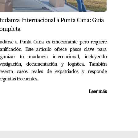
abajo duro, su sueño se hizo realidad. Su
udanza Internacional a Punta Cana: Guía
ompleta
udarse a Punta Cana es emocionante pero requiere
anificación. Este artículo ofrece pasos clave para
rganizar tu mudanza internacional, incluyendo
nzó a practicar yoga al aire libre todos los
nvestigación, documentación y logística. También
resenta casos reales de expatriados y responde
eguntas frecuentes.
Leer más
realidad. Desde su belleza natural hasta las
e. Si estás buscando una nueva aventura o
e comienza con el primer paso: ¡explora las