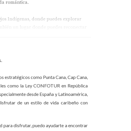
da romántica.
Ojos Indígenas, donde puedes explorar
también un lugar donde puedes reconectar
s.
ntes que puedes experimentar. Desde deportes
inos estratégicos como Punta Cana, Cap Cana,
fiscales como la Ley CONFOTUR en República
especialmente desde España y Latinoamérica,
isfrutar de un estilo de vida caribeño con
d para disfrutar, puedo ayudarte a encontrar