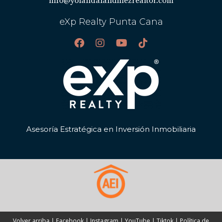
info@yolandalandinezrealtor.com
eXp Realty Punta Cana
Asesoría Estratégica en Inversión Inmobiliaria
Volver arriba
|
Facebook
|
Instagram
|
YouTube
|
Tiktok
|
Política de