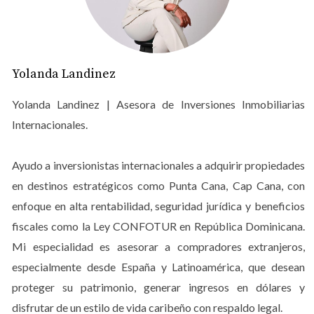
huésped que busca historia y
naturaleza
Al invertir cerca de este polo cultural, tu mercado
Yolanda Landinez
objetivo se expande. Ya no solo atraes al turista de sol;
ahora captas al académico, al entusiasta del arte y al
Yolanda Landinez | Asesora de Inversiones Inmobiliarias
viajero cultural. Este nicho suele tener una estancia
Internacionales.
media más larga y un comportamiento de gasto más
distribuido en la comunidad local. Diversificar el perfil
Ayudo a inversionistas internacionales a adquirir propiedades
de tus inquilinos reduce el riesgo de tu inversión y
en destinos estratégicos como Punta Cana, Cap Cana, con
permite mantener tarifas competitivas gracias al valor
enfoque en alta rentabilidad, seguridad jurídica y beneficios
agregado de la ubicación.
fiscales como la Ley CONFOTUR en República Dominicana.
3. Biodiversidad como activo: El
Mi especialidad es asesorar a compradores extranjeros,
imán del turismo sostenible
especialmente desde España y Latinoamérica, que desean
proteger su patrimonio, generar ingresos en dólares y
El Centro Cultural también es un custodio de la
disfrutar de un estilo de vida caribeño con respaldo legal.
biodiversidad dominicana. En un mundo que valora