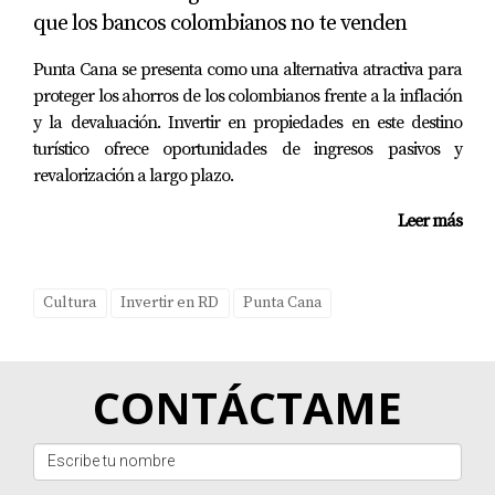
encontrar, garantizando que tu activo destaque por su
que los bancos colombianos no te venden
estilo y su ubicación estratégica.
Punta Cana se presenta como una alternativa atractiva para
Soy
Yolanda Landínez
, y estoy aquí para ayudarte a
proteger los ahorros de los colombianos frente a la inflación
y la devaluación. Invertir en propiedades en este destino
invertir en el corazón cultural y rentable de la República
turístico ofrece oportunidades de ingresos pasivos y
Dominicana.
revalorización a largo plazo.
Leer más
Cultura
Invertir en RD
Punta Cana
CONTÁCTAME