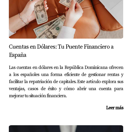
contar. Una propiedad que facilite el acceso a la historia
y la biodiversidad del país tiene una ventaja narrativa
que se traduce en mejores reseñas, mayor número de
reservas y, por ende, un retorno de inversión (ROI) más
sólido y predecible.
Cuentas en Dólares: Tu Puente Financiero a
"La cultura no solo enriquece al espíritu,
España
enriquece al destino; invertir cerca de la
Las cuentas en dólares en la República Dominicana ofrecen
esencia dominicana es asegurar que tu
a los españoles una forma eficiente de gestionar rentas y
propiedad siempre tenga una historia que
facilitar la repatriación de capitales. Este artículo explora sus
vender."
ventajas, casos de éxito y cómo abrir una cuenta para
mejorar tu situación financiera.
Preguntas Frecuentes
Leer más
1. ¿Qué actividades específicas del Centro Cultural atraen
visitantes?
Desde exhibiciones de historia natural hasta talleres de