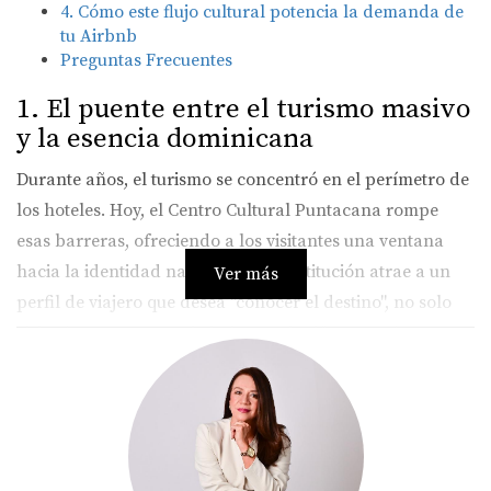
4. Cómo este flujo cultural potencia la demanda de
tu Airbnb
Preguntas Frecuentes
1. El puente entre el turismo masivo
y la esencia dominicana
Durante años, el turismo se concentró en el perímetro de
los hoteles. Hoy, el Centro Cultural Puntacana rompe
esas barreras, ofreciendo a los visitantes una ventana
hacia la identidad nacional. Esta institución atrae a un
Ver más
perfil de viajero que desea "conocer el destino", no solo
visitarlo. Para tu propiedad, esto significa que el entorno
se vuelve más dinámico y relevante, captando la atención
de quienes buscan experiencias auténticas y
enriquecedoras más allá de la tumbona de playa.
2. Diversificación de nichos: El