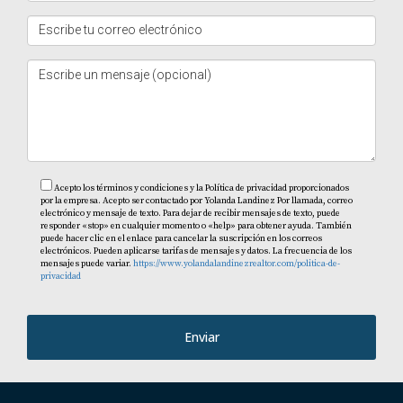
Las propiedades cerca de la playa o dentro de complejos
turísticos suelen tener alta demanda tanto para
alquileres como para reventa.
¿Cuáles son los costos ocultos al invertir?
Los costos ocultos pueden incluir impuestos anuales,
tarifas de mantenimiento, seguros y gastos por
reparaciones inesperadas.
Acepto los términos y condiciones y la Política de privacidad proporcionados
por la empresa. Acepto ser contactado por Yolanda Landinez Por llamada, correo
electrónico y mensaje de texto. Para dejar de recibir mensajes de texto, puede
¿Es seguro invertir en Punta Cana?
responder «stop» en cualquier momento o «help» para obtener ayuda. También
puede hacer clic en el enlace para cancelar la suscripción en los correos
Sí, siempre que realices una investigación adecuada y
electrónicos. Pueden aplicarse tarifas de mensajes y datos. La frecuencia de los
mensajes puede variar.
https://www.yolandalandinezrealtor.com/politica-de-
trabajes con profesionales confiables del sector
privacidad
inmobiliario. Recuerda que cada paso cuenta cuando se
trata de inversiones; así que asegúrate de estar bien
Enviar
informado antes de dar cualquier paso importante hacia
tu futuro financiero en Punta Cana. ¡Contáctame hoy