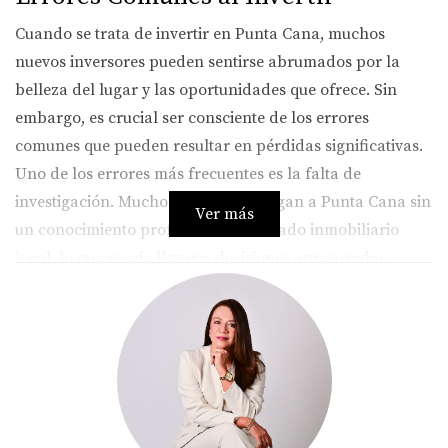
Cuando se trata de invertir en Punta Cana, muchos
nuevos inversores pueden sentirse abrumados por la
belleza del lugar y las oportunidades que ofrece. Sin
embargo, es crucial ser consciente de los errores
comunes que pueden resultar en pérdidas significativas.
Uno de los errores más frecuentes es la falta de
investigación. Muchos inversores llegan a Punta Cana sin
Ver más
un conocimiento profundo del mercado inmobiliario
local, lo que puede llevar a decisiones apresuradas.
También es común subestimar la importancia de contar
con un agente inmobiliario confiable que conozca la
zona y pueda guiarte en el proceso. Otro error común es
no considerar la ubicación. Punta Cana es vasta y cada
área tiene sus propias características y ventajas. Invertir
en una propiedad en una zona menos deseable puede