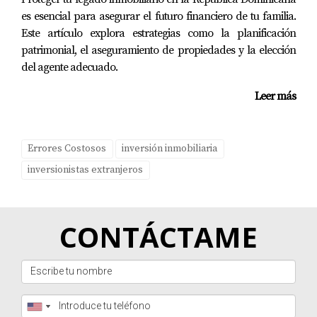
¿Quieres conocer más sobre las mejores áreas
para invertir? ¡Hablemos!
es esencial para asegurar el futuro financiero de tu familia.
Este artículo explora estrategias como la planificación
Preguntas Frecuentes
patrimonial, el aseguramiento de propiedades y la elección
del agente adecuado.
¿Cuál es el mejor momento para invertir en
Punta Cana?
Leer más
Invertir durante la temporada baja puede ofrecer
mejores precios y menos competencia.
Errores Costosos
inversión inmobiliaria
¿Necesito un agente inmobiliario para
inversionistas extranjeros
comprar propiedad?
Sí, un agente inmobiliario con experiencia puede
CONTÁCTAME
ayudarte a navegar por el mercado local y evitar errores
costosos.
¿Qué tipo de propiedades son las más
rentables?