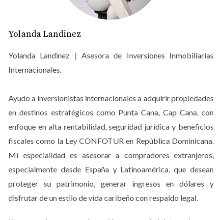
resultar en dificultades para alquilarla o venderla en el
futuro. Además, muchos inversores pasan por alto los
costos adicionales asociados con la compra de
Yolanda Landinez
propiedades, como impuestos, tarifas de mantenimiento
Yolanda Landinez | Asesora de Inversiones Inmobiliarias
y seguros, lo que puede afectar drásticamente el retorno
Internacionales.
de su inversión.
Estudio de Caso: La Compra
Ayudo a inversionistas internacionales a adquirir propiedades
Impulsiva
en destinos estratégicos como Punta Cana, Cap Cana, con
Imagina a Juan, un joven profesional que decidió invertir
enfoque en alta rentabilidad, seguridad jurídica y beneficios
en una propiedad en Punta Cana después de unas
fiscales como la Ley CONFOTUR en República Dominicana.
vacaciones inolvidables. Sin hacer una investigación
Mi especialidad es asesorar a compradores extranjeros,
adecuada ni consultar con un agente inmobiliario, Juan
especialmente desde España y Latinoamérica, que desean
compró un apartamento frente a la playa
proteger su patrimonio, generar ingresos en dólares y
impulsivamente. Al poco tiempo, se dio cuenta de que la
disfrutar de un estilo de vida caribeño con respaldo legal.
zona no tenía acceso a servicios básicos como