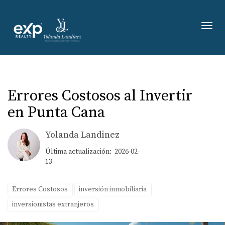
Toggl
Errores Costosos al Invertir
en Punta Cana
Yolanda Landinez
Última actualización: 2026-02-
13
Errores Costosos
inversión inmobiliaria
inversionistas extranjeros