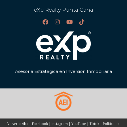
huéspedes?
eXp Realty Punta Cana
Responda rápidamente a consultas, mantenga un tono
amigable y considere implementar encuestas post-
estancia para obtener retroalimentación valiosa.
¿Qué estrategias puedo utilizar para
diferenciarme en el mercado?
Enfóquese en ofrecer experiencias personalizadas y
auténticas basadas en las preferencias individuales de
Asesoría Estratégica en Inversión Inmobiliaria
cada huésped; esto puede ayudarle a destacar frente a la
competencia.
Volver arriba
|
Facebook
|
Instagram
|
YouTube
|
Tiktok
|
Política de