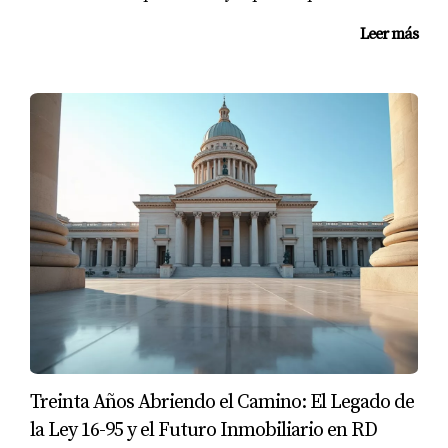
potenciales también juega un papel crucial. Responder
Leer más
rápidamente a consultas y mantener un tono amigable
puede marcar la diferencia entre una reserva segura y
una oportunidad perdida. Un estudio reveló que las
propiedades que responden dentro de las primeras
horas tienen un 50% más de probabilidades de cerrar
una reserva.
Interacción con los Huéspedes
Manteniendo Presentaciones Auténticas
Interactuar con sus huéspedes antes, durante y después
de su estancia es fundamental para construir relaciones
duraderas. Esto no solo mejora la experiencia del cliente,
sino que también fomenta comentarios positivos y
Treinta Años Abriendo el Camino: El Legado de
recomendaciones boca a boca. Un pequeño hotel
la Ley 16-95 y el Futuro Inmobiliario en RD
boutique implementó encuestas post-estancia para