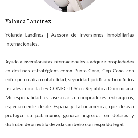
a los viajeros. Las imágenes deben ser más que simples
fotos; deben contar una historia. Utilizar luz natural y
Yolanda Landinez
mostrar múltiples ángulos permite que los potenciales
huéspedes se imaginen viviendo la experiencia. Por
Yolanda Landinez | Asesora de Inversiones Inmobiliarias
ejemplo, un propietario en Punta Cana decidió invertir en
Internacionales.
un fotógrafo profesional para capturar su villa desde
diferentes perspectivas. Las fotos mostraban no solo las
Ayudo a inversionistas internacionales a adquirir propiedades
habitaciones, sino también momentos cotidianos: una
en destinos estratégicos como Punta Cana, Cap Cana, con
familia disfrutando de la piscina o una pareja cenando
enfoque en alta rentabilidad, seguridad jurídica y beneficios
al atardecer. Como resultado, sus reservas aumentaron
fiscales como la Ley CONFOTUR en República Dominicana.
un 30% en solo tres meses.
Mi especialidad es asesorar a compradores extranjeros,
especialmente desde España y Latinoamérica, que desean
Detalles Únicos que Hacen la Diferencia
proteger su patrimonio, generar ingresos en dólares y
Los detalles son lo que realmente puede diferenciar su
disfrutar de un estilo de vida caribeño con respaldo legal.
propiedad. Mostrar características únicas como una
bañera de hidromasaje con vista al mar o un jardín