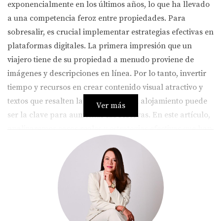
exponencialmente en los últimos años, lo que ha llevado
a una competencia feroz entre propiedades. Para
sobresalir, es crucial implementar estrategias efectivas en
plataformas digitales. La primera impresión que un
viajero tiene de su propiedad a menudo proviene de
imágenes y descripciones en línea. Por lo tanto, invertir
tiempo y recursos en crear contenido visual atractivo y
textos que resalten las ventajas de su alojamiento puede
Ver más
ser la clave para aumentar las reservas. En este artículo,
analizaremos casos reales y estrategias efectivas que han
ayudado a propietarios como usted a captar la atención
de los viajeros.
La Importancia de la Fotografía
Capturando Emociones a Través de Imágenes
La fotografía es el primer elemento decisivo para atraer