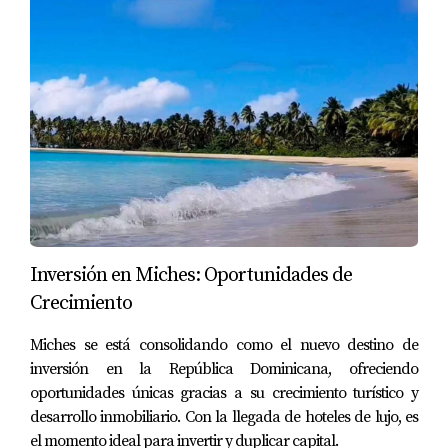
Construyendo Confianza a Través del
Branding
Un branding coherente refuerza la identidad de su
propiedad y genera confianza entre los viajeros. Desde
un logo atractivo hasta una presencia online uniforme,
cada elemento cuenta. La creación de un sitio web
profesional y perfiles activos en redes sociales puede
ayudar a establecer su marca en la mente del
consumidor. Un hotel familiar en Punta Cana
Inversión en Miches: Oportunidades de
implementó un branding consistente y notó cómo esto no
Crecimiento
solo mejoró su imagen, sino también su tasa de retorno
Miches se está consolidando como el nuevo destino de
de huéspedes.
inversión en la República Dominicana, ofreciendo
Comunicación Profesional y Amigable
oportunidades únicas gracias a su crecimiento turístico y
desarrollo inmobiliario. Con la llegada de hoteles de lujo, es
La forma en que se comunica con sus huéspedes
el momento ideal para invertir y duplicar capital.