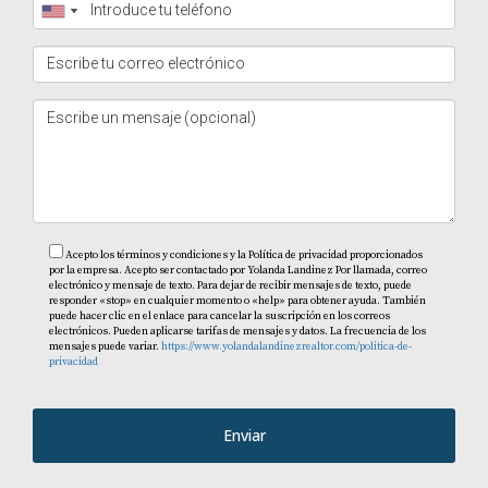
completamente alcanzable con las estrategias
adecuadas. Desde invertir en fotografía profesional
hasta crear descripciones evocadoras y mantener una
comunicación activa con sus huéspedes, cada paso
cuenta hacia el éxito. Recuerde siempre mantener la
autenticidad y resaltar lo que hace única su oferta; esto
resonará emocionalmente con los viajeros y convertirá
las visitas virtuales en reservas reales. Si está listo para
Acepto los términos y condiciones y la Política de privacidad proporcionados
llevar su propiedad al siguiente nivel o si necesita ayuda
por la empresa. Acepto ser contactado por Yolanda Landinez Por llamada, correo
electrónico y mensaje de texto. Para dejar de recibir mensajes de texto, puede
para implementar estas estrategias efectivas, no dude en
responder «stop» en cualquier momento o «help» para obtener ayuda. También
puede hacer clic en el enlace para cancelar la suscripción en los correos
contactar a Yolanda Landinez hoy mismo. Juntos
electrónicos. Pueden aplicarse tarifas de mensajes y datos. La frecuencia de los
mensajes puede variar.
https://www.yolandalandinezrealtor.com/politica-de-
podemos hacer brillar su alojamiento como nunca antes.
privacidad
Preguntas Frecuentes
Enviar
¿Cuáles son las mejores prácticas para tomar
fotografías de mi propiedad?