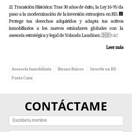
obtener retroalimentación sobre cómo mejorar aún más
⚖️ Transición Histórica: Tras 30 años de éxito, la Ley 16-95 da
paso a la modernización de la inversión extranjera en RD. 🏢
su servicio; esto no solo les ayudó a crecer, sino que
Protege tus derechos adquiridos y adapta tus activos
también hizo sentir a sus huéspedes valorados.
inmobiliarios a los nuevos estándares globales con la
asesoría estratégica y legal de Yolanda Landínez. 🇩🇴✨📈
Diferenciándose en el Mercado Competitivo
Al final del día, ser auténtico y mostrar lo que hace única
Leer más
a su propiedad puede ayudarle a diferenciarse en un
mercado saturado. Un resort familiar decidió enfocarse
Asesoría Inmobiliaria
Bienes Raíces
Invertir en RD
en ofrecer experiencias personalizadas basadas en las
Punta Cana
preferencias individuales de cada huésped, lo cual atrajo
a familias buscando algo más allá del típico paquete
turístico.
CONTÁCTAME
Conclusión
Destacar su propiedad turística en Punta Cana dentro
del vasto océano digital requiere esfuerzo, pero es