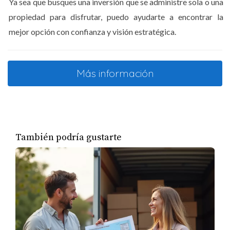
Ya sea que busques una inversión que se administre sola o una
tropical exuberante puede atraer a los viajeros que
propiedad para disfrutar, puedo ayudarte a encontrar la
buscan algo especial. Un caso notable es el de una
mejor opción con confianza y visión estratégica.
cabaña ecológica que utilizó imágenes de sus
instalaciones sostenibles y actividades al aire libre para
atraer a un público consciente del medio ambiente. Esta
Más información
estrategia no solo aumentó sus reservas, sino que
también creó una comunidad leal entre sus huéspedes.
Descripciones Evocadoras
También podría gustarte
La Narrativa es Clave
Las descripciones deben ser claras y evocadoras,
enfocándose en los beneficios que ofrece su propiedad.
En lugar de simplemente enumerar características como
"tres habitaciones" o "piscina", intente crear una
narrativa alrededor de ellas. Por ejemplo, describir cómo