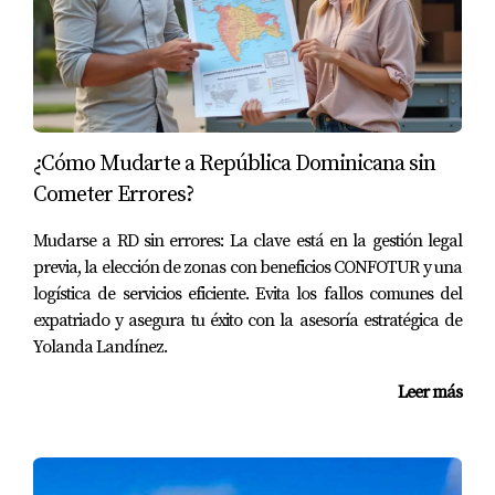
los huéspedes pueden relajarse junto a la piscina
mientras disfrutan de un cóctel tropical puede ser mucho
más atractivo. Un propietario que aplicó esta técnica vio
un aumento significativo en el interés por su propiedad,
ya que los viajeros podían visualizarse disfrutando de
¿Cómo Mudarte a República Dominicana sin
esas experiencias.
Cometer Errores?
Enfocándose en Amenidades Especiales
Mudarse a RD sin errores: La clave está en la gestión legal
No olvide resaltar las amenidades especiales que ofrece
previa, la elección de zonas con beneficios CONFOTUR y una
su alojamiento. Si tiene acceso directo a la playa o
logística de servicios eficiente. Evita los fallos comunes del
servicios como clases de yoga al amanecer, asegúrese de
expatriado y asegura tu éxito con la asesoría estratégica de
mencionarlo. Una propiedad boutique en Punta Cana
Yolanda Landínez.
logró atraer a turistas interesados en bienestar al
Leer más
enfatizar sus clases diarias y tratamientos spa
personalizados en sus descripciones.
Branding Coherente