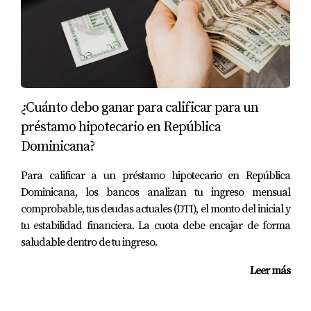
latinoamericanos y españoles
a invertir con claridad,
propósito y estrategia. A través de mi contenido
comparto información práctica para que tomes
decisiones inteligentes y seguras.
¿Cuánto debo ganar para calificar para un
¿Buscas invertir o tener tu lugar en Punta Cana?
préstamo hipotecario en República
¡Conversemos!
Dominicana?
Para calificar a un préstamo hipotecario en República
Dominicana, los bancos analizan tu ingreso mensual
comprobable, tus deudas actuales (DTI), el monto del inicial y
tu estabilidad financiera. La cuota debe encajar de forma
saludable dentro de tu ingreso.
Leer más