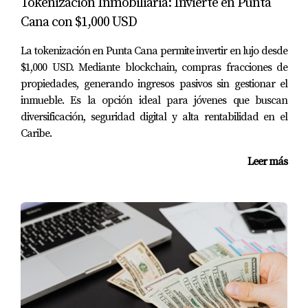
Tokenización Inmobiliaria: Invierte en Punta
huéspedes.
Cana con $1,000 USD
Conclusión
La tokenización en Punta Cana permite invertir en lujo desde
Evaluar la rentabilidad de una propiedad turística en
$1,000 USD. Mediante blockchain, compras fracciones de
Punta Cana es un proceso que requiere atención al
propiedades, generando ingresos pasivos sin gestionar el
detalle y análisis cuidadoso. Al comprender los factores
inmueble. Es la opción ideal para jóvenes que buscan
diversificación, seguridad digital y alta rentabilidad en el
clave como ocupación, tarifas promedio y gastos
Caribe.
asociados, estarás mejor preparado para tomar
decisiones informadas sobre tu inversión. Recuerda
Leer más
siempre reflexionar sobre cada aspecto y buscar asesoría
profesional si es necesario.
Si estás listo para dar el siguiente paso hacia una
inversión segura y rentable en Punta Cana, no dudes en
contactarme. Soy
Yolanda Landínez
, asesora
inmobiliaria internacional especializada en propiedades
turísticas en Punta Cana, y acompaño principalmente a