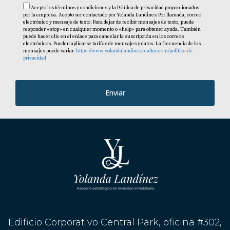
Acepto los términos y condiciones y la Política de privacidad proporcionados
por la empresa. Acepto ser contactado por Yolanda Landinez Por llamada, correo
electrónico y mensaje de texto. Para dejar de recibir mensajes de texto, puede
responder «stop» en cualquier momento o «help» para obtener ayuda. También
puede hacer clic en el enlace para cancelar la suscripción en los correos
electrónicos. Pueden aplicarse tarifas de mensajes y datos. La frecuencia de los
mensajes puede variar.
https://www.yolandalandinezrealtor.com/politica-de-
privacidad
Enviar
Edificio Corporativo Central Park, oficina #302,