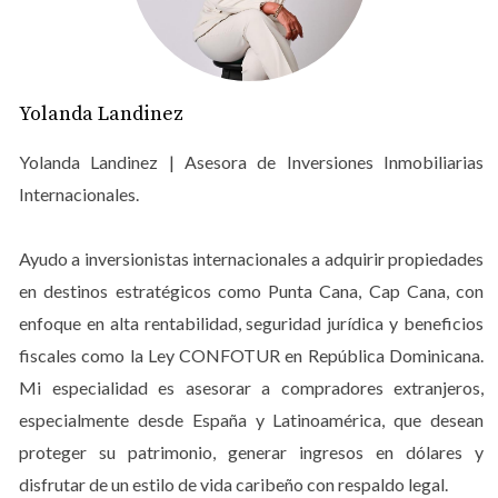
Ocupación
La tasa de ocupación es uno de los indicadores más
relevantes en el sector turístico. Refleja el porcentaje del
Yolanda Landinez
tiempo que tu propiedad estará alquilada. Una alta tasa
de ocupación generalmente indica una buena demanda
Yolanda Landinez | Asesora de Inversiones Inmobiliarias
y, por lo tanto, mayores ingresos. Pregúntate: ¿Cuál es la
Internacionales.
tasa promedio de ocupación en Punta Cana durante todo
el año? Conocer esta cifra te ayudará a proyectar tus
Ayudo a inversionistas internacionales a adquirir propiedades
ingresos potenciales.
en destinos estratégicos como Punta Cana, Cap Cana, con
Tarifas Promedio
enfoque en alta rentabilidad, seguridad jurídica y beneficios
fiscales como la Ley CONFOTUR en República Dominicana.
Las tarifas promedio por noche son otro aspecto crucial
Mi especialidad es asesorar a compradores extranjeros,
a considerar. Investiga cuánto cobran propiedades
especialmente desde España y Latinoamérica, que desean
similares en tu área y ajusta tus expectativas según las
proteger su patrimonio, generar ingresos en dólares y
características únicas de tu propiedad. ¿Estás ofreciendo
disfrutar de un estilo de vida caribeño con respaldo legal.
algo especial que justifique un precio más alto? Las