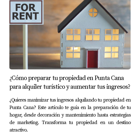
transporte diario, sino que también ayuda a mantener un
nivel familiar en el estilo de vida del expatriado. Además,
tener tu propio vehículo te brinda la libertad de explorar
las hermosas playas y montañas dominicanas a tu
propio ritmo.
Casos de Estudio
A continuación, compartimos tres historias inspiradoras
que ilustran cómo las exenciones para jubilados han
¿Cómo preparar tu propiedad en Punta Cana
transformado vidas en la República Dominicana.
para alquiler turístico y aumentar tus ingresos?
Caso 1: La Familia García
¿Quieres maximizar tus ingresos alquilando tu propiedad en
La familia García decidió mudarse a Santo Domingo
Punta Cana? Este artículo te guía en la preparación de tu
después de años soñando con una vida más tranquila.
hogar, desde decoración y mantenimiento hasta estrategias
Con dos hijos adolescentes, sabían que trasladar sus
de marketing. Transforma tu propiedad en un destino
atractivo.
pertenencias sería complicado. Gracias a las exenciones
fiscales, pudieron llevar consigo todos sus muebles y