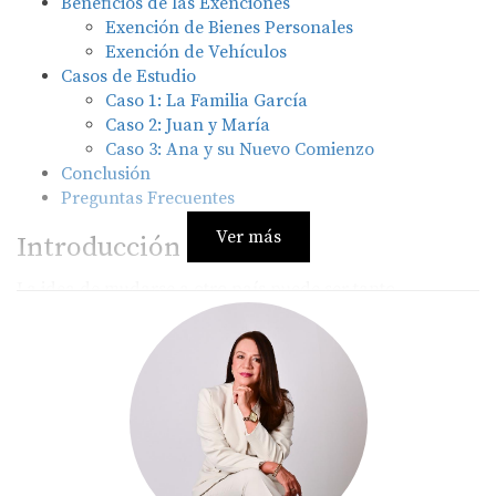
Beneficios de las Exenciones
Exención de Bienes Personales
Exención de Vehículos
Casos de Estudio
Caso 1: La Familia García
Caso 2: Juan y María
Caso 3: Ana y su Nuevo Comienzo
Conclusión
Preguntas Frecuentes
Ver más
Introducción
La idea de mudarse a otro país puede ser tanto
emocionante como aterradora. Para muchos españoles,
la República Dominicana representa no solo un cambio
de escenario, sino una oportunidad para disfrutar de un
estilo de vida más relajado y cálido. Sin embargo, uno de
los mayores obstáculos que enfrentan los expatriados es
la carga financiera que puede implicar el traslado de sus