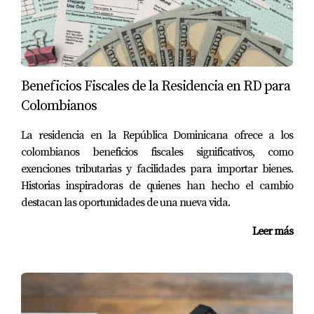
hacer que este proceso sea lo más sencillo posible,
permitiendo a los expatriados concentrarse en adaptarse
a su nuevo entorno sin preocuparse por costos
inesperados.
Beneficios Fiscales de la Residencia en RD para
Exención de Vehículos
Colombianos
Traer tu vehículo a la República Dominicana
La residencia en la República Dominicana ofrece a los
puede ser una gran ventaja para mantener tu
colombianos beneficios fiscales significativos, como
independencia.
exenciones tributarias y facilidades para importar bienes.
Historias inspiradoras de quienes han hecho el cambio
Otro aspecto fundamental es la exención relacionada
destacan las oportunidades de una nueva vida.
con vehículos. Muchos jubilados prefieren llevar su
Leer más
coche con ellos para evitar tener que comprar uno nuevo
en su país de destino. La ley permite importar un
vehículo sin pagar aranceles, lo que puede representar
un ahorro considerable. Esto no solo facilita el