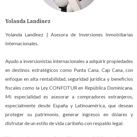
bienes personales y vehículos. Aquí es donde entran en
juego las exenciones para la jubilación y el retiro. Estas
leyes permiten a los nuevos residentes traer consigo sus
Yolanda Landinez
pertenencias sin enfrentar las habituales cargas
Yolanda Landinez | Asesora de Inversiones Inmobiliarias
aduaneras, lo que hace que la transición sea mucho más
Internacionales.
suave. En este artículo, profundizaremos en estos
beneficios y compartiremos historias inspiradoras de
Ayudo a inversionistas internacionales a adquirir propiedades
aquellos que ya han dado este paso.
en destinos estratégicos como Punta Cana, Cap Cana, con
Beneficios de las Exenciones
enfoque en alta rentabilidad, seguridad jurídica y beneficios
fiscales como la Ley CONFOTUR en República Dominicana.
Las exenciones fiscales son una herramienta poderosa
Mi especialidad es asesorar a compradores extranjeros,
para quienes buscan establecerse en la República
especialmente desde España y Latinoamérica, que desean
Dominicana. No solo se trata de ahorrar dinero, sino
también de facilitar un cambio significativo en la calidad
proteger su patrimonio, generar ingresos en dólares y
de vida. A continuación, exploramos dos áreas clave
disfrutar de un estilo de vida caribeño con respaldo legal.
donde estas exenciones tienen un impacto directo.