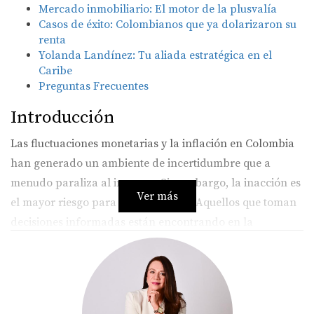
Mercado inmobiliario: El motor de la plusvalía
Casos de éxito: Colombianos que ya dolarizaron su
renta
Yolanda Landínez: Tu aliada estratégica en el
Caribe
Preguntas Frecuentes
Introducción
Las fluctuaciones monetarias y la inflación en Colombia
han generado un ambiente de incertidumbre que a
menudo paraliza al inversor. Sin embargo, la inacción es
Ver más
el mayor riesgo para su patrimonio. Aquellos que toman
decisiones informadas están encontrando en la
República Dominicana no solo un refugio contra la
devaluación, sino un ecosistema diseñado para atraer y
proteger el capital extranjero.