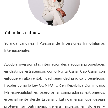
¿Por qué invertir en la República
Dominicana?
La nación caribeña es hoy una de las economías más
dinámicas de América Latina. Para el colombiano, las
ventajas son tangibles: cercanía geográfica, afinidad
Yolanda Landinez
cultural y un marco regulatorio que otorga beneficios
fiscales únicos a través de leyes como
CONFOTUR
.
Yolanda Landinez | Asesora de Inversiones Inmobiliarias
Internacionales.
Turismo y crecimiento económico
Punta Cana es el epicentro del turismo en el Caribe. La
Ayudo a inversionistas internacionales a adquirir propiedades
demanda de alojamiento supera constantemente la
en destinos estratégicos como Punta Cana, Cap Cana, con
oferta hotelera tradicional, abriendo una ventana de
enfoque en alta rentabilidad, seguridad jurídica y beneficios
oportunidad masiva para las
rentas cortas (Airbnb)
. Con
fiscales como la Ley CONFOTUR en República Dominicana.
vuelos directos desde Bogotá y Medellín, supervisar su
Mi especialidad es asesorar a compradores extranjeros,
inversión es más fácil que nunca.
especialmente desde España y Latinoamérica, que desean
proteger su patrimonio, generar ingresos en dólares y