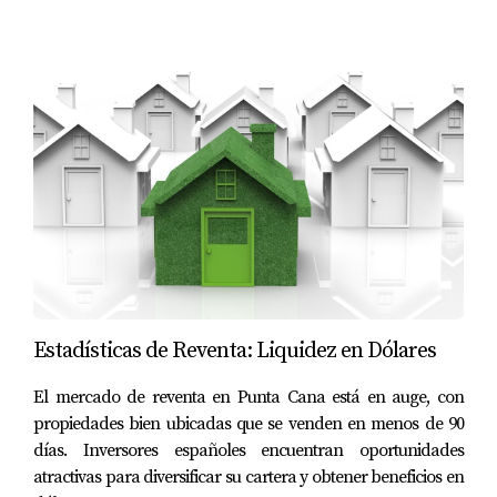
del proyecto ideal hasta la gestión de
financiamiento
bancario para extranjeros (del 50% al 60%)
y el uso de
herramientas modernas como el pago con
criptomonedas
.
"Invertir en Punta Cana no es solo una
decisión financiera; es asegurar un legado en
moneda fuerte mientras disfruta del estilo de
vida que se merece." -
Yolanda Landínez
Preguntas frecuentes
Estadísticas de Reventa: Liquidez en Dólares
¿Es seguro invertir en la República Dominicana?
Totalmente. El país cuenta con leyes robustas de
El mercado de reventa en Punta Cana está en auge, con
protección a la inversión extranjera y un registro
propiedades bien ubicadas que se venden en menos de 90
días. Inversores españoles encuentran oportunidades
inmobiliario transparente y digitalizado.
atractivas para diversificar su cartera y obtener beneficios en