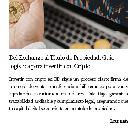
de golf y centros comerciales modernos. Invertir en
planos (preventa) permite capturar la plusvalía desde el
día uno, maximizando el retorno de su capital inicial.
Estudios de caso
Caso 1:
Un inversor de Bogotá adquirió una unidad
en preventa. Al momento de la entrega, 18 meses
después, su propiedad ya se había revalorizado un
Del Exchange al Título de Propiedad: Guía
22% en dólares.
logística para invertir con Cripto
Caso 2:
Una familia de Medellín utiliza los ingresos
de su Airbnb en Punta Cana para cubrir la cuota
Invertir con cripto en RD sigue un proceso claro: firma de
del préstamo hipotecario que obtuvieron en RD
promesa de venta, transferencia a billeteras corporativas y
usando su historial de
Datacrédito
.
liquidación estructurada en dólares. Este flujo garantiza
trazabilidad auditable y cumplimiento legal, asegurando que
Yolanda Landínez y su experiencia
tu capital digital se convierta en un título de propiedad.
Como asesora inmobiliaria internacional, mi misión es
Leer más
ser el puente seguro entre su capital en Colombia y su
activo en el Caribe. Mi asesoría abarca desde la selección