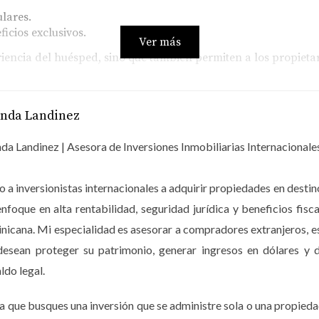
ulares.
icios exclusivos.
Ver más
riencia del huésped, sino que también permiten a los propieta
anda Landinez
varios factores, incluyendo la temporada y las tarifas aplica
da Landinez | Asesora de Inversiones Inmobiliarias Internacionale
ción de la marca INNSiDE by Meliá. Con precios desde USD $175
sible y atractiva. Además, plataformas como Airbnb y Bookin
 a inversionistas internacionales a adquirir propiedades en dest
adoptada.
enfoque en alta rentabilidad, seguridad jurídica y beneficios 
an la Rentabilidad en Oasis Lake
icana. Mi especialidad es asesorar a compradores extranjeros, 
desean proteger su patrimonio, generar ingresos en dólares y d
ias reflejan los factores reales del mercado que explican por 
ldo legal.
esidences en Punta Cana.
 Downtown Punta Cana
a que busques una inversión que se administre sola o una propieda