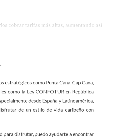
rios cobrar tarifas más altas, aumentando así
das. Sin embargo, Oasis Lake se destaca por
s.
,000 y planes de pago flexibles, esta
g pueden potenciar su visibilidad, cada una
inos estratégicos como Punta Cana, Cap Cana,
fiscales como la Ley CONFOTUR en República
especialmente desde España y Latinoamérica,
isfrutar de un estilo de vida caribeño con
qué
Oasis Lake
es una de las inversiones más
d para disfrutar, puedo ayudarte a encontrar