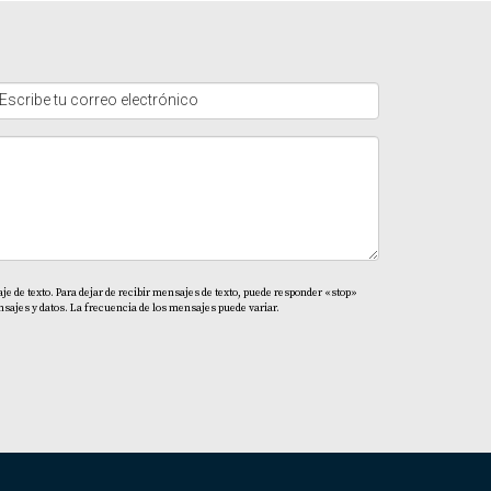
da lleno de oportunidades. Con su
ando un futuro financiero sólido mientras
entura; cada día cuenta cuando se trata de
u viaje inmobiliario, ¡no dudes en contactar a
e de texto. Para dejar de recibir mensajes de texto, puede responder «stop»
sajes y datos. La frecuencia de los mensajes puede variar.
 importante revisar estos aspectos antes de
omendamos hablar con Yolanda Landinez para