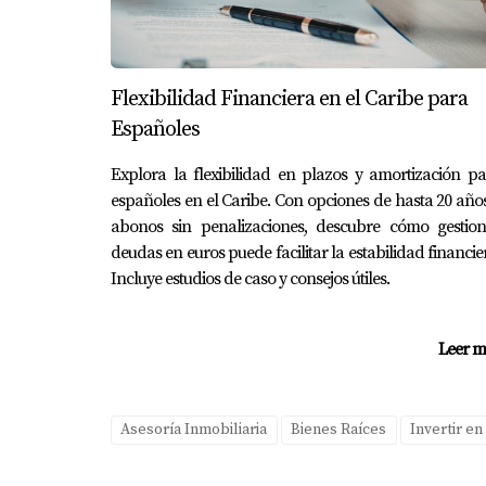
Downtown Punta Cana continúa expandiéndose 
inmobiliarios ubicados en la zona, incluyend
Flexibilidad Financiera en el Caribe para
Incremento anual en la demanda turísti
Españoles
Nuevos proyectos comerciales y residenc
Creciente interés de inversionistas naci
Explora la flexibilidad en plazos y amortización p
Mayor valorización del metro cuadrado 
españoles en el Caribe. Con opciones de hasta 20 año
4. Flexibilidad total para operar co
abonos sin penalizaciones, descubre cómo gestion
deudas en euros puede facilitar la estabilidad financie
Oasis Lake ofrece libertad total para gestion
Incluye estudios de caso y consejos útiles.
personalizada según tus objetivos.
Compatible con Airbnb, Booking y otras
Leer m
Posibilidad de gestión personal o medi
Uso híbrido como segunda residencia y
Control sobre tarifas, calendario y disp
Asesoría Inmobiliaria
Bienes Raíces
Invertir en
Estas tendencias confirman que Oasis Lake of
quienes buscan invertir con estrategia en Pu