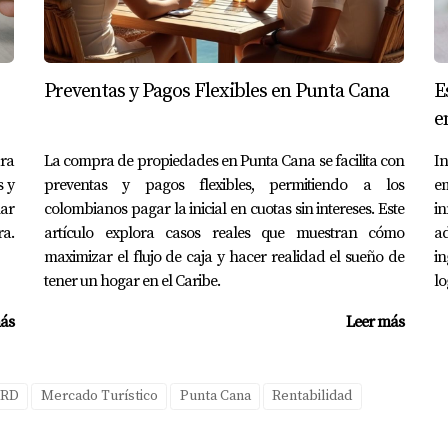
con nuevas atracciones, comercios y proyectos, lo cual impul
o Oasis Lake.
Preventas y Pagos Flexibles en Punta Cana
E
ca.
e
iales en desarrollo.
onales e internacionales.
ara
La compra de propiedades en Punta Cana se facilita con
I
año tras año.
s y
preventas y pagos flexibles, permitiendo a los
e
mo alquiler vacacional
ar
colombianos pagar la inicial en cuotas sin intereses. Este
in
ra.
artículo explora casos reales que muestran cómo
a
ar tu unidad como alquiler vacacional, lo que te permite maxim
maximizar el flujo de caja y hacer realidad el sueño de
i
tener un hogar en el Caribe.
lo
 plataformas.
ás
Leer más
ante operadores profesionales.
 propiedad en renta.
onibilidad.
 RD
Mercado Turístico
Punta Cana
Rentabilidad
rece un potencial sólido de rentabilidad y valorización, conv
nta Cana.