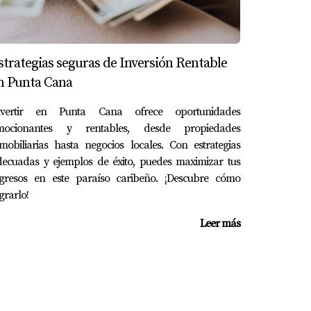
sa la plusvalía de los desarrollos
strategias seguras de Inversión Rentable
n Punta Cana
nvertir en Punta Cana ofrece oportunidades
mocionantes y rentables, desde propiedades
mobiliarias hasta negocios locales. Con estrategias
decuadas y ejemplos de éxito, puedes maximizar tus
izar ingresos con una estrategia
ngresos en este paraíso caribeño. ¡Descubre cómo
grarlo!
Leer más
irtiéndolo en una oportunidad ideal para