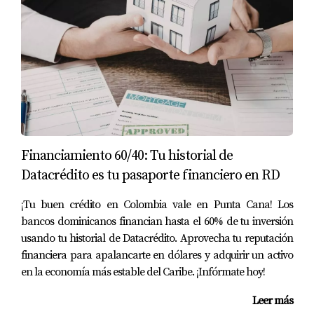
combina diseño moderno, amenidades estilo resort y un
concepto de comunidad que atrae tanto a inversionistas
como a compradores finales.
Este modelo permite:
Invertir en una unidad dentro de un proyecto con
concepto turístico premium.
Generar ingresos por alquiler vacacional o estadías
Financiamiento 60/40: Tu historial de
largas.
Disfrutar de amenidades exclusivas como lagunas
Datacrédito es tu pasaporte financiero en RD
artificiales, áreas recreativas y servicios integrados.
¡Tu buen crédito en Colombia vale en Punta Cana! Los
Para muchos inversionistas internacionales, proyectos
bancos dominicanos financian hasta el 60% de tu inversión
como Oasis Lake representan una forma de diversificar
usando tu historial de Datacrédito. Aprovecha tu reputación
su portafolio con activos inmobiliarios en el Caribe.
financiera para apalancarte en dólares y adquirir un activo
en la economía más estable del Caribe. ¡Infórmate hoy!
Riesgos y consideraciones al invertir
Leer más
Aunque este modelo es atractivo, también requiere