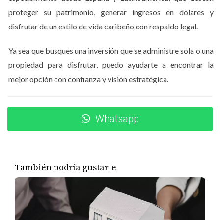
Uno de los mayores beneficios es que el propietario no
proteger su patrimonio, generar ingresos en dólares y
tiene que gestionar el alquiler. La operación, marketing,
disfrutar de un estilo de vida caribeño con respaldo legal.
limpieza y mantenimiento están a cargo de un operador
profesional, lo que facilita la inversión a extranjeros y
Ya sea que busques una inversión que se administre sola o una
dominicanos ausentes.
propiedad para disfrutar, puedo ayudarte a encontrar la
mejor opción con confianza y visión estratégica.
Mayor potencial de rentabilidad
Las branded residences suelen tener tarifas más altas
por noche debido a la marca, las amenidades y la
Whatsapp
experiencia del huésped, lo que se traduce en un mayor
retorno sobre la inversión (ROI).
Oasis Lake como ejemplo de
También podría gustarte
branded residences
Oasis Lake
es un ejemplo claro del nuevo concepto de
branded residences en Punta Cana. Este tipo de proyecto