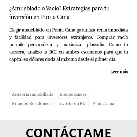
República Dominicana.
¿Amueblado o Vacío? Estrategias para tu
Escríbeme y revisamos juntos si Oasis Lake u otro
inversión en Punta Cana
proyecto encaja con tu perfil de inversión.
Invertir bien
Elegir amueblado en Punta Cana garantiza renta inmediata
empieza con información real y acompañamiento
y facilidad para inversores extranjeros. Comprar vacío
experto.
permite personalizar y maximizar plusvalía. Como tu
asesora, analizo tu ROI en ambos escenarios para que tu
capital en dólares rinda al máximo desde el primer día.
Leer más
Asesoría Inmobiliaria
Bienes Raíces
Branded Residences
Invertir en RD
Punta Cana
CONTÁCTAME