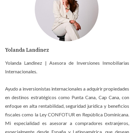
Los
condo-hoteles
funcionan bajo un modelo híbrido: el
propietario compra una unidad, pero esta es gestionada
como parte de un hotel o complejo turístico, generando
ingresos por alquiler.
Por qué invertir en este modelo en
Yolanda Landinez
Punta Cana
Yolanda Landinez | Asesora de Inversiones Inmobiliarias
Alta demanda turística
Internacionales.
Punta Cana sigue rompiendo récords de visitantes y
consolidándose como uno de los destinos más
Ayudo a inversionistas internacionales a adquirir propiedades
importantes del Caribe. Esto garantiza una demanda
en destinos estratégicos como Punta Cana, Cap Cana, con
constante de alojamiento premium, especialmente en
enfoque en alta rentabilidad, seguridad jurídica y beneficios
propiedades con servicios hoteleros.
fiscales como la Ley CONFOTUR en República Dominicana.
Mi especialidad es asesorar a compradores extranjeros,
Gestión profesional del alquiler
especialmente desde España y Latinoamérica, que desean