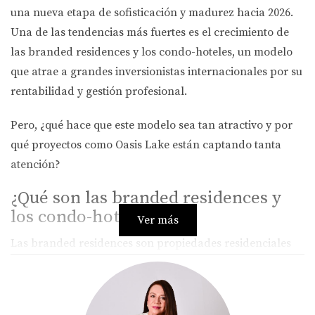
una nueva etapa de sofisticación y madurez hacia 2026.
Una de las tendencias más fuertes es el crecimiento de
las
branded residences y los condo-hoteles
, un modelo
que atrae a grandes inversionistas internacionales por su
rentabilidad y gestión profesional.
Pero, ¿qué hace que este modelo sea tan atractivo y por
qué proyectos como
Oasis Lake
están captando tanta
atención?
¿Qué son las branded residences y
los condo-hoteles?
Ver más
Las
branded residences
son propiedades residenciales
asociadas a una marca reconocida (hotelera, lifestyle o
desarrollador premium), que garantizan estándares de
calidad, servicios exclusivos y operación profesional.