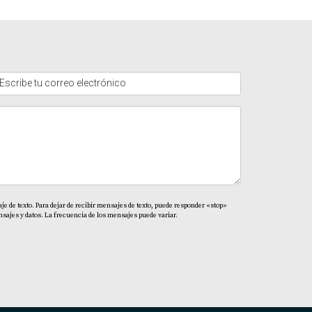
comendable tener un presupuesto claro antes
rante todo el año.
 propiedad en óptimas condiciones.
te de tomar decisiones informadas. Si estás
e de texto. Para dejar de recibir mensajes de texto, puede responder «stop»
sajes y datos. La frecuencia de los mensajes puede variar.
a, no dudes en contactar a Yolanda Landinez