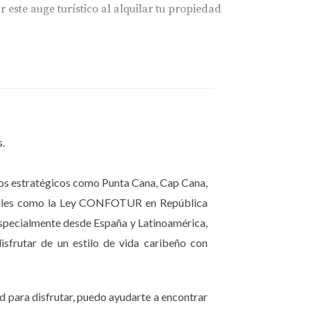
este auge turístico al alquilar tu propiedad
valor e incluso han aumentado su precio
os inversores extranjeros, lo que convierte a
asivos mediante alquileres vacacionales es
s.
inos estratégicos como Punta Cana, Cap Cana,
Punta Cana. Uno de los principales es la
fiscales como la Ley CONFOTUR en República
 tendencias del mercado antes de realizar
especialmente desde España y Latinoamérica,
inmobiliario confiable es fundamental para
isfrutar de un estilo de vida caribeño con
stas, necesitarás asegurarte de que esté
retorno sobre la inversión.
d para disfrutar, puedo ayudarte a encontrar