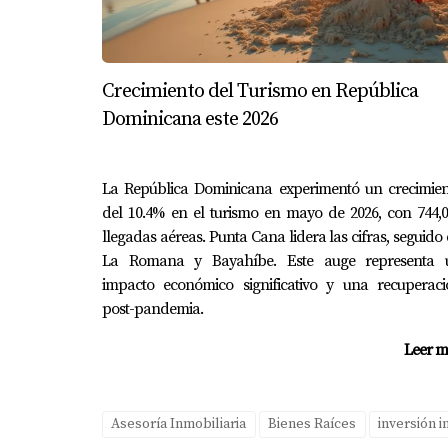
debe a su dedicación al servicio al cliente y
inicial en menos tiempo del esperado.
Conclusión
Crecimiento del Turismo en República
Dominicana este 2026
Comprar o invertir en Punta Cana puede ser 
gracias al crecimiento del turismo y al atrac
pueden surgir. Asegúrate de investigar bien 
La República Dominicana experimentó un crecimien
del 10.4% en el turismo en mayo de 2026, con 744,
adecuado puede hacer toda la diferencia en t
llegadas aéreas. Punta Cana lidera las cifras, seguido
invertir en Punta Cana, no dudes en contacta
La Romana y Bayahíbe. Este auge representa 
Preguntas Frecuentes
impacto económico significativo y una recuperaci
post-pandemia.
¿Es seguro invertir en propiedades 
Leer m
Invertir en propiedades en Punta Cana puede 
inmobiliario.
Asesoría Inmobiliaria
Bienes Raíces
inversión i
¿Cuáles son los costos asociados co