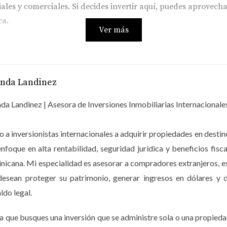
s y comerciales. Si decides invertir aquí, puedes aprovechar 
ca.
Ver más
de ser altamente rentable. Las propiedades han mantenido su 
ierno dominicano ofrece incentivos fiscales atractivos para l
anda Landinez
ra comprar propiedades. La posibilidad de obtener ingresos p
aquí.
da Landinez | Asesora de Inversiones Inmobiliarias Internacionale
 a inversionistas internacionales a adquirir propiedades en dest
ién existen desafíos al considerar la compra o inversión en 
enfoque en alta rentabilidad, seguridad jurídica y beneficios 
 actualmente hay una alta demanda, es crucial investigar las
icana. Mi especialidad es asesorar a compradores extranjeros, 
l puede ser complicada; por lo tanto, contar con un agente 
desean proteger su patrimonio, generar ingresos en dólares y d
nimiento de la propiedad. Si decides alquilar tu inmueble a turi
ldo legal.
costos adicionales que deben ser considerados al calcular tu 
a que busques una inversión que se administre sola o una propieda