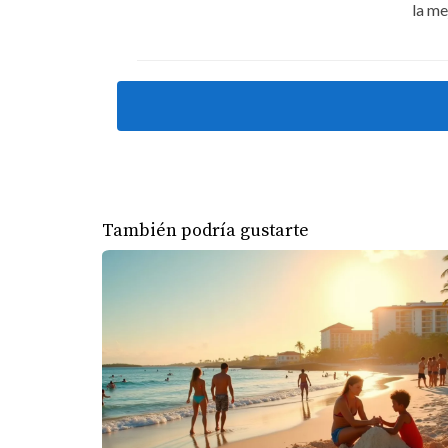
Estudios de caso
la me
La familia García: De vacaciones a p
La familia García visitó Punta Cana por prim
paso y comprar una propiedad frente al mar. S
lograron crear recuerdos inolvidables, sino
adicionales que les ayudan a cubrir los gast
Juan: Inversor y empresario exitoso
También podría gustarte
Juan es un empresario que decidió diversific
buena decisión; sin embargo, tras investigar y
casa vacacional, sino que también obtiene ingr
sido una decisión acertada que le ha permiti
La pareja Martínez: Rentas vacacion
La pareja Martínez decidió comprar un pequ
ofrecer rentas vacacionales. Después de algu