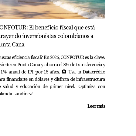
s a esto, han logrado recuperar su inversión
ONFOTUR: El beneficio fiscal que está
trayendo inversionistas colombianos a
ración. Las oportunidades son abundantes
unta Cana
nte estar consciente de los desafíos que
paso. Recuerda que contar con el apoyo
uscas eficiencia fiscal? En 2026, CONFOTUR es la clave.
vierte en Punta Cana y ahorra el 3% de transferencia y
deseas explorar más sobre cómo comprar o
 1% anual de IPI por 15 años. 🏦 Usa tu Datacrédito
rar las mejores oportunidades disponibles.
ra financiarte en dólares y disfruta de infraestructura
e salud y educación de primer nivel. ¡Optimiza con
olanda Landínez!
Leer más
profesionales confiables del sector