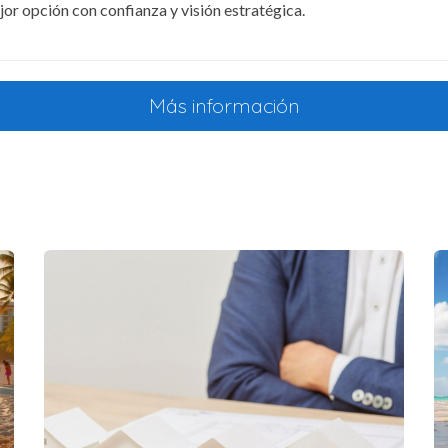
jor opción con confianza y visión estratégica.
ropietarios
era vez hace cinco años y quedó enamorada del lugar. Después
Más información
u objetivo era tener un lugar donde escapar del estrés diario 
 que también han comenzado a alquilar su propiedad durante 
os de mantenimiento.
ar sus inversiones comprando varias propiedades en Punta Cana
 hablar con otros inversores, se sintió seguro y realizó su com
esos significativos gracias al alquiler a turistas durante todo
do aumentar su patrimonio.
ales
eño apartamento en Punta Cana como inversión. Con el auge d
nos ajustes y mejoras en la propiedad, comenzaron a recibir 