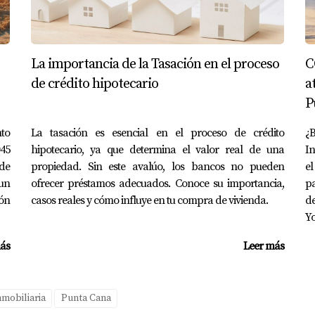
 a crear una experiencia memorable para sus inquilinos. Gracia
La importancia de la Tasación en el proceso
C
de crédito hipotecario
a
una decisión transformadora si se hace con cuidado y prepa
P
tivo del mercado inmobiliario; sin embargo, también es importa
y considerar todas tus opciones antes de dar este importante 
to
La tasación es esencial en el proceso de crédito
¿B
045
hipotecario, ya que determina el valor real de una
In
u viaje hacia la propiedad ideal o la inversión perfecta. Si 
 de
propiedad. Sin este avalúo, los bancos no pueden
el
r a Yolanda Landinez, quien está lista para ayudarte a encont
un
ofrecer préstamos adecuados. Conoce su importancia,
pa
ón
casos reales y cómo influye en tu compra de vivienda.
d
Y
en Punta Cana?
ás
Leer más
ser seguro si haces tu investigación adecuada y trabajas con 
nmobiliaria
Punta Cana
n la compra de una propiedad?