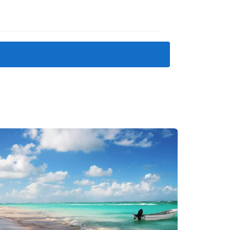
 de varias vacaciones, decidieron dar el
y disfrutar con sus seres queridos. No solo
la temporada alta, generando ingresos
. Al principio, tenía dudas sobre si era una
pra. Hoy en día, Juan no solo disfruta de su
 el año. Para él, invertir en Punta Cana ha
el turismo, vieron una oportunidad para
huéspedes casi inmediatamente. Su éxito se