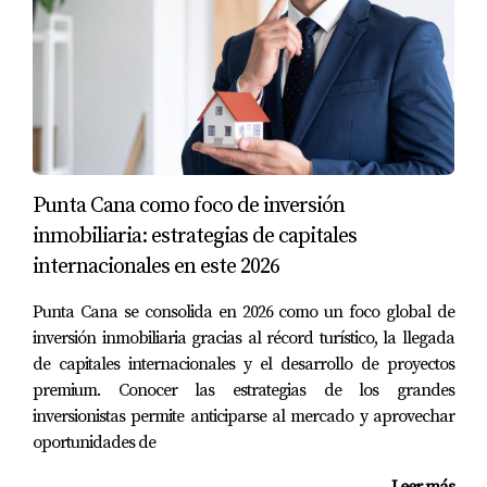
Señales de ofertas peligrosas
En un mercado en expansión como Punta Cana, es
común encontrar ofertas que parecen irresistibles. Sin
embargo, algunas pueden implicar riesgos importantes:
Precios muy por debajo del mercado sin
explicación clara.
Punta Cana como foco de inversión
Promesas de rentabilidad garantizada sin respaldo
contractual.
inmobiliaria: estrategias de capitales
Falta de documentación legal del terreno o
internacionales en este 2026
permisos.
Pagos solicitados sin contratos claros o cuentas
Punta Cana se consolida en 2026 como un foco global de
escrow.
inversión inmobiliaria gracias al récord turístico, la llegada
Recuerda: en bienes raíces, si algo parece demasiado
de capitales internacionales y el desarrollo de proyectos
premium. Conocer las estrategias de los grandes
bueno para ser verdad, probablemente lo sea.
inversionistas permite anticiparse al mercado y aprovechar
Estrategias para comprar con
oportunidades de
seguridad