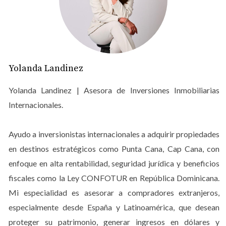
importantes incluso con características similares.
Investigar el precio de mercado te ayuda a:
Evitar pagar sobreprecio por una propiedad.
Detectar oportunidades de inversión con alta
Yolanda Landinez
plusvalía.
Evaluar el potencial de rentabilidad en alquiler
Yolanda Landinez | Asesora de Inversiones Inmobiliarias
turístico.
Internacionales.
Cómo investigar precios de mercado
correctamente
Ayudo a inversionistas internacionales a adquirir propiedades
en destinos estratégicos como Punta Cana, Cap Cana, con
Para analizar correctamente los precios en Punta Cana,
enfoque en alta rentabilidad, seguridad jurídica y beneficios
debes considerar varios factores clave:
fiscales como la Ley CONFOTUR en República Dominicana.
Comparar proyectos similares
Mi especialidad es asesorar a compradores extranjeros,
especialmente desde España y Latinoamérica, que desean
Busca propiedades con características similares:
proteger su patrimonio, generar ingresos en dólares y
ubicación, tamaño, amenities, etapa de construcción y