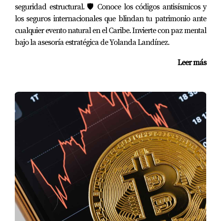
seguridad estructural. 🛡️ Conoce los códigos antisísmicos y
El mercado inmobiliario de Punta Cana ofrece grandes
los seguros internacionales que blindan tu patrimonio ante
oportunidades, pero solo para quienes toman decisiones
cualquier evento natural en el Caribe. Invierte con paz mental
informadas y estratégicas.
bajo la asesoría estratégica de Yolanda Landínez.
Leer más