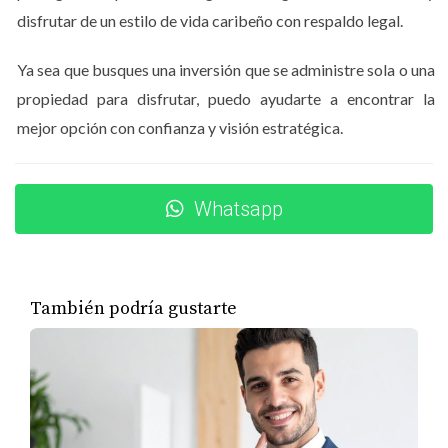
disfrutar de un estilo de vida caribeño con respaldo legal.
tipo de unidad. Comparar proyectos en la misma zona te
dará una referencia realista del valor por metro
Ya sea que busques una inversión que se administre sola o una
cuadrado.
propiedad para disfrutar, puedo ayudarte a encontrar la
Analizar la ubicación exacta
mejor opción con confianza y visión estratégica.
No todas las zonas de Punta Cana tienen el mismo
potencial. Cap Cana, Downtown Punta Cana, Vista Cana
Whatsapp
y Bávaro tienen dinámicas de precios diferentes según
infraestructura, turismo y desarrollo urbano.
Revisar el historial del desarrollador
También podría gustarte
Los proyectos respaldados por desarrolladores con
trayectoria suelen tener precios más altos, pero también
mayor seguridad y plusvalía. Un precio muy bajo sin
historial sólido puede ser una señal de alerta.