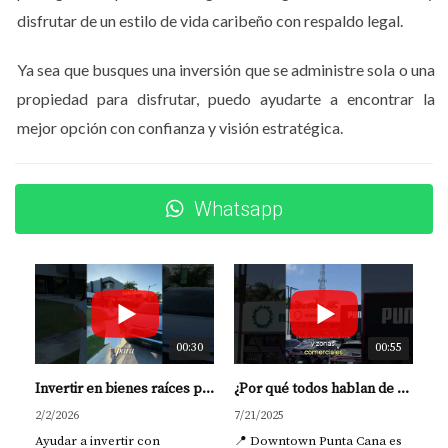
comprador
disfrutar de un estilo de vida caribeño con respaldo legal.
Punta Cana atrae a compradores de múltiples mercados:
Ya sea que busques una inversión que se administre sola o una
latinoamericanos, españoles, dominicanos en el exterior
propiedad para disfrutar, puedo ayudarte a encontrar la
y europeos que buscan diversificar su patrimonio en un
mejor opción con confianza y visión estratégica.
destino estable y turístico.
Este perfil internacional sostiene la demanda, reduce la
Whatsapp
dependencia de un solo mercado y aporta solidez al
crecimiento inmobiliario, incluso en contextos
económicos globales cambiantes.
Evolución de los proyectos
inmobiliarios
00:30
00:55
Otro factor clave es la madurez de los proyectos
Invertir en bienes raíces para generar ingresos con propósito | Yolanda Landínez
¿Por qué todos hablan de Downtown Punta Cana? | Inversión top 2025 #bienesraicesrd #inversion
inmobiliarios. Cada vez vemos desarrollos mejor
2/2/2026
7/21/2025
estructurados, con amenidades completas, planes de
Ayudar a invertir con
📍 Downtown Punta Cana es