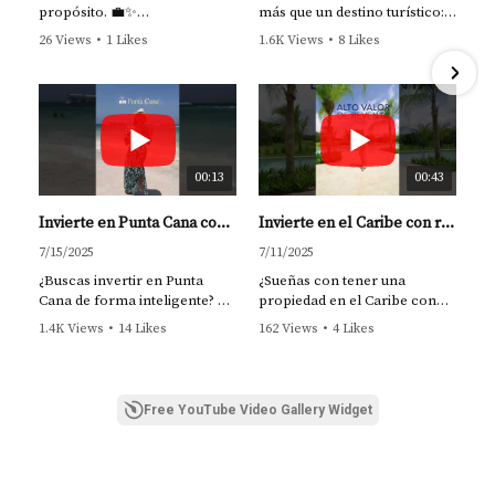
propósito. 💼✨
más que un destino turístico:
pago flexibles y enfoque en rentabilidad.
La propiedad correcta no es
es el epicentro de la inversión
26 Views
•
1 Likes
1.6K Views
•
8 Likes
un gasto… es una
inmobiliaria en el Caribe.
•
0 Comments
•
1 Comments
Proyectos en preconstrucción y comunidades
herramienta para generar
ingresos.
Descubre por qué esta zona
planificadas permiten a los inversionistas entrar en
se ha convertido en la
etapas tempranas, aprovechar plusvalía y construir
Invertir bien es construir
favorita de inversionistas
libertad financiera.
extranjeros y quienes sueñan
patrimonio de forma estratégica hacia 2026.
— Yolanda Landínez
con vivir cerca del mar,
00:13
00:43
rodeados de entretenimiento,
Conclusión
#InversiónInteligente
restaurantes, zonas
Invierte en Punta Cana con visión | Yolanda Landinez #bienesraicesrd #puntacana #puntacanarealestate
Invierte en el Caribe con respaldo hotelero | Poseidonia by Aston en Punta Cana 🏝️ #bienesraicesrd
#RealEstate #PuntaCana
comerciales y alta
#IngresosPasivos #Shorts
rentabilidad turística.
7/15/2025
7/11/2025
El mercado inmobiliario de Punta Cana sigue ganando
¿Buscas invertir en Punta
¿Sueñas con tener una
fuerza porque cuenta con fundamentos sólidos: turismo
✨Soy Yolanda Landínez, tu
Cana de forma inteligente? 🏝️
propiedad en el Caribe con
asesora de confianza en
creciente, infraestructura en expansión, demanda
respaldo de una marca
1.4K Views
•
14 Likes
162 Views
•
4 Likes
Punta Cana. ¿Estás listo para
Soy Yolanda Landinez,
hotelera internacional? En
internacional y proyectos alineados con las nuevas
•
0 Comments
•
0 Comments
invertir de forma estratégica
agente inmobiliaria
Poseidonia by Aston, no solo
y segura?
tendencias de inversión.
especializada en propiedades
compras una residencia de
¡Agenda tu consulta
para inversión en la zona
lujo, sino una experiencia de
personalizada y hablemos de
Free YouTube Video Gallery Widget
más codiciada del Caribe.
marca respaldada por Aston
tus metas!
Mirando hacia 2026, Punta Cana se consolida como un
Hotels.
Trabajo con inversionistas
destino donde invertir no solo es atractivo, sino
📲 WhatsApp: +1 809-778-
extranjeros que quieren
🏡 Branded Residences en
0310