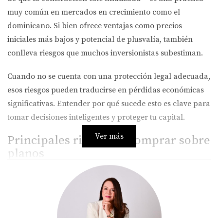
muy común en mercados en crecimiento como el
dominicano. Si bien ofrece ventajas como precios
iniciales más bajos y potencial de plusvalía, también
conlleva riesgos que muchos inversionistas subestiman.
Cuando no se cuenta con una protección legal adecuada,
esos riesgos pueden traducirse en pérdidas económicas
significativas. Entender por qué sucede esto es clave para
tomar decisiones inteligentes y proteger tu capital.
Ver más
Principales riesgos al comprar sobre
planos
Algunos de los riesgos más frecuentes que enfrentan
quienes compran sobre planos sin la debida protección
legal son: