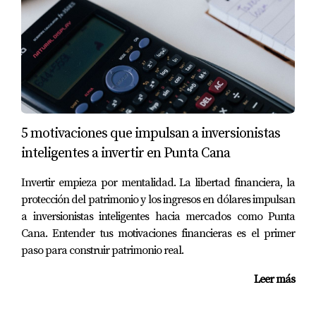
Un desarrollador cambia de planes y abandona un
proyecto sin cláusulas que protejan la devolución
de pagos.
El terreno no estaba libre de gravámenes, lo que
bloquea la titulación a nombre del comprador.
Permisos de construcción nunca fueron aprobados,
por lo que el proyecto se paraliza y pierde valor.
Cómo prevenir pérdidas al invertir
5 motivaciones que impulsan a inversionistas
en planos
inteligentes a invertir en Punta Cana
Un inversionista inteligente siempre realiza una serie de
Invertir empieza por mentalidad. La libertad financiera, la
verificaciones y protege su inversión con apoyo
protección del patrimonio y los ingresos en dólares impulsan
a inversionistas inteligentes hacia mercados como Punta
profesional. Estas son las medidas más eficaces:
Cana. Entender tus motivaciones financieras es el primer
paso para construir patrimonio real.
Verificar la titularidad del terreno
ante el registro
público.
Leer más
Comprobar permisos de construcción y uso de
suelo
con las autoridades locales.
Contratar un abogado inmobiliario
especializado