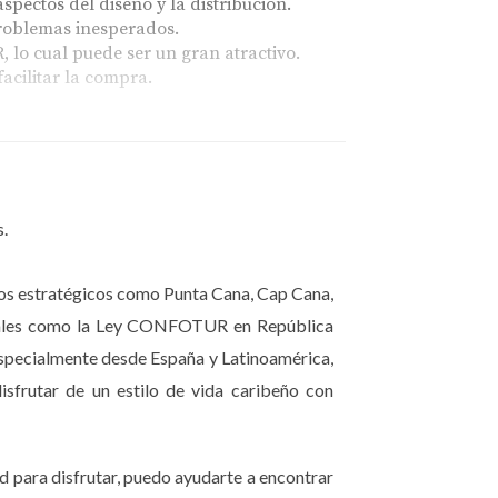
ectos del diseño y la distribución.
problemas inesperados.
lo cual puede ser un gran atractivo.
acilitar la compra.
ra mudarte.
s.
inos estratégicos como Punta Cana, Cap Cana,
onibles para la venta inmediata.
fiscales como la Ley CONFOTUR en República
especialmente desde España y Latinoamérica,
.
isfrutar de un estilo de vida caribeño con
deseables.
d para disfrutar, puedo ayudarte a encontrar