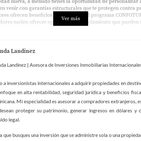
ad nueva, a menudo tienes la oportunidad de personalizar asp
n venir con garantías estructurales que te protegen contra 
es ofrecen beneficios fiscales como el programa CONFOTUR, 
Ver más
dores suelen ofrecer opciones de financiamiento que pueden f
e llevar tiempo, lo que significa que tendrás que esperar pa
anda Landinez
enfrentar retrasos debido a factores imprevistos.
cionales no anticipados durante el proceso de construcción.
da Landinez | Asesora de Inversiones Inmobiliarias Internacionale
 a inversionistas internacionales a adquirir propiedades en dest
 aquellas que han tenido propietarios anteriores y están disp
enfoque en alta rentabilidad, seguridad jurídica y beneficios 
icana. Mi especialidad es asesorar a compradores extranjeros, 
e rápidamente sin esperar a que se complete la construcción
desean proteger su patrimonio, generar ingresos en dólares y d
des de reventa están ubicadas en áreas ya desarrolladas y 
ldo legal.
 historial real del inmueble y su valor en el mercado.
a que busques una inversión que se administre sola o una propieda