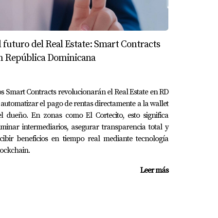
l futuro del Real Estate: Smart Contracts
n República Dominicana
s Smart Contracts revolucionarán el Real Estate en RD
 automatizar el pago de rentas directamente a la wallet
l dueño. En zonas como El Cortecito, esto significa
i deseas explorar más sobre estas opciones o
iminar intermediarios, asegurar transparencia total y
cibir beneficios en tiempo real mediante tecnología
ockchain.
Leer más