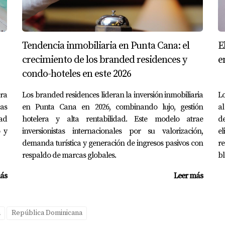
nmueble, su ubicación y su historial en el mercado.
os adicionales?
Tendencia inmobiliaria en Punta Cana: el
E
s durante la construcción o entrega.
crecimiento de los branded residences y
e
strucción de una propiedad nueva?
condo-hoteles en este 2026
ralmente puede tardar entre seis meses a dos años.
ra
Los branded residences lideran la inversión inmobiliaria
Lo
cas
en Punta Cana en 2026, combinando lujo, gestión
al
uevas o usadas?
ad
hotelera y alta rentabilidad. Este modelo atrae
de
rsonales; ambas opciones tienen sus pros y contras únicos. S
 y
inversionistas internacionales por su valorización,
el
 en contactar a Yolanda Landinez hoy mismo!
demanda turística y generación de ingresos pasivos con
re
respaldo de marcas globales.
bl
ás
Leer más
a
República Dominicana