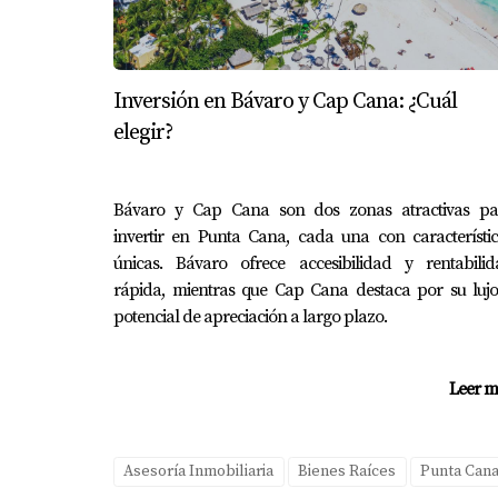
Es importante evaluar el estado general del i
¿Las propiedades nuevas tienen cost
Inversión en Bávaro y Cap Cana: ¿Cuál
Sí, a menudo pueden surgir costos adicionale
elegir?
¿Cuánto tiempo suele tardar la con
El tiempo varía según el proyecto, pero gene
Bávaro y Cap Cana son dos zonas atractivas pa
invertir en Punta Cana, cada una con característi
¿Es mejor invertir en propiedades n
únicas. Bávaro ofrece accesibilidad y rentabilid
Depende completamente de tus necesidades pe
rápida, mientras que Cap Cana destaca por su lujo
necesitas asesoría personalizada, ¡no dudes
potencial de apreciación a largo plazo.
Leer m
Asesoría Inmobiliaria
Bienes Raíces
Punta Can