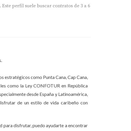
 Este perfil suele buscar
contratos de 3 a 6
cia.
su hogar temporal.
s.
seguridad y servicios de calidad. Al enfocar
ario responsable que busca una experiencia
inos estratégicos como Punta Cana, Cap Cana,
fiscales como la Ley CONFOTUR en República
especialmente desde España y Latinoamérica,
 recibir nómadas digitales es asegurar
isfrutar de un estilo de vida caribeño con
d para disfrutar, puedo ayudarte a encontrar