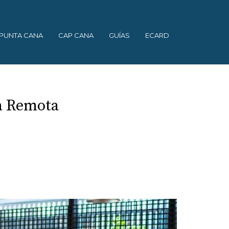
PUNTA CANA
CAP CANA
GUÍAS
ECARD
na Remota