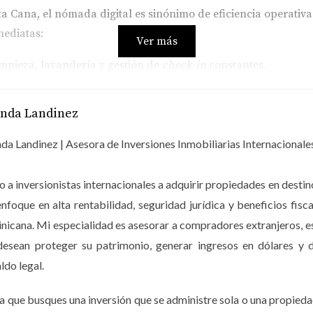
 Cana, el nómada digital es sinónimo de eficiencia operativa.
mediatas:
Ver más
mpieza, lavandería y gestión de
check-in
constantes.
s de "temporada baja" con contratos cerrados de media estan
a estancia suele cuidar mejor la propiedad al convertirla en 
anda Landinez
es el inquilino ideal
da Landinez | Asesora de Inversiones Inmobiliarias Internacionale
isitivo que valoran el estilo de vida: proximidad a la playa, 
as una renta, sino que proteges tu activo con un perfil de usu
 a inversionistas internacionales a adquirir propiedades en dest
enfoque en alta rentabilidad, seguridad jurídica y beneficios 
icana. Mi especialidad es asesorar a compradores extranjeros, 
a más fuerte de la década; posicionar tu propiedad para
desean proteger su patrimonio, generar ingresos en dólares y d
uevo mercado global."
ldo legal.
a que busques una inversión que se administre sola o una propieda