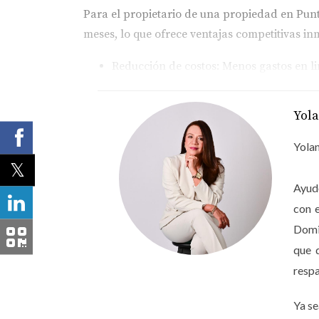
Para el propietario de una propiedad en Punta
meses
, lo que ofrece ventajas competitivas in
Reducción de costos:
Menos gastos en li
Ingresos estables:
Cobertura de los mese
Cuidado del activo:
El inquilino de medi
Yol
4. Por qué el Nómada Digital 
Yolan
Hablamos de profesionales con alto poder adqu
tu inversión hacia este nicho, no solo asegur
Ayudo
integral de vida y trabajo en el Caribe.
con 
Domin
"La libertad geográfica es la tendenci
que 
la relevancia de tu inversión en el n
respa
Preguntas Frecuentes
Ya se