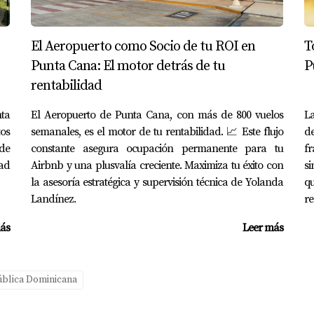
artamento. Me aseguro de que tu inversión esté lista para com
El Aeropuerto como Socio de tu ROI en
T
Punta Cana: El motor detrás de tu
P
darte a capitalizar la nueva era del trabajo remoto en Punta 
rentabilidad
nta
El Aeropuerto de Punta Cana, con más de 800 vuelos
La
tos
semanales, es el motor de tu rentabilidad. 📈 Este flujo
d
de
constante asegura ocupación permanente para tu
fr
dad
Airbnb y una plusvalía creciente. Maximiza tu éxito con
si
la asesoría estratégica y supervisión técnica de Yolanda
qu
Landínez.
re
ás
Leer más
blica Dominicana