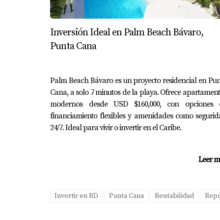
de oficina funcional y estético dentro del ap
más exigente.
Inversión Ideal en Palm Beach Bávaro,
Punta Cana
Soy
Yolanda Landínez
, y estoy aquí para ayu
Palm Beach Bávaro es un proyecto residencial en Pu
Cana, a solo 7 minutos de la playa. Ofrece apartamen
modernos desde USD $160,000, con opciones 
financiamiento flexibles y amenidades como seguri
24/7. Ideal para vivir o invertir en el Caribe.
Leer m
Invertir en RD
Punta Cana
Rentabilidad
Repú