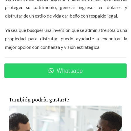
Invertir sin protección legal puede convertir una
proteger su patrimonio, generar ingresos en dólares y
oportunidad atractiva en un problema financiero a largo
disfrutar de un estilo de vida caribeño con respaldo legal.
plazo. Por eso, la debida diligencia se ha vuelto una
prioridad absoluta.
Ya sea que busques una inversión que se administre sola o una
Transparencia: el nuevo valor del
propiedad para disfrutar, puedo ayudarte a encontrar la
mercado
mejor opción con confianza y visión estratégica.
El mercado dominicano está evolucionando hacia un
escenario donde la transparencia marca la diferencia.
Whatsapp
Proyectos con información clara, contratos bien
definidos, cronogramas realistas y desarrolladores con
historial comprobable son los que generan mayor
confianza.
También podría gustarte
Hoy, los inversionistas buscan claridad en:
Estructura legal del proyecto