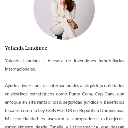
plusvalía.
Pero al mismo tiempo, la velocidad del crecimiento ha
permitido la aparición de proyectos mal estructurados,
desarrolladores sin respaldo sólido y ofertas poco
claras. El boom, por sí solo, no garantiza seguridad.
Yolanda Landinez
La seguridad jurídica como factor
Yolanda Landinez | Asesora de Inversiones Inmobiliarias
clave
Internacionales.
Uno de los principales aprendizajes que deja este
crecimiento es que la seguridad jurídica ya no es
Ayudo a inversionistas internacionales a adquirir propiedades
opcional. Los inversionistas más experimentados
en destinos estratégicos como Punta Cana, Cap Cana, con
entienden que verificar títulos, permisos, fideicomisos y
enfoque en alta rentabilidad, seguridad jurídica y beneficios
estructuras legales es tan importante como el precio o la
fiscales como la Ley CONFOTUR en República Dominicana.
ubicación.
Mi especialidad es asesorar a compradores extranjeros,
especialmente desde España y Latinoamérica, que desean