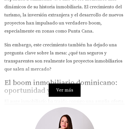
dinámicos de su historia inmobiliaria. El crecimiento del
turismo, la inversión extranjera y el desarrollo de nuevos
proyectos han impulsado un verdadero boom,
especialmente en zonas como Punta Cana.
Sin embargo, este crecimiento también ha dejado una
pregunta clave sobre la mesa:
¿qué tan seguros y
transparentes son realmente los proyectos inmobiliarios
que salen al mercado?
El boom inmobiliario dominicano:
oportunidad y alerta
Ver más
El auge inmobiliario ha traído consigo una amplia oferta
de proyectos en planos, desarrollos turísticos,
residenciales y comerciales. Esto representa una gran
oportunidad para quienes buscan rentabilidad y