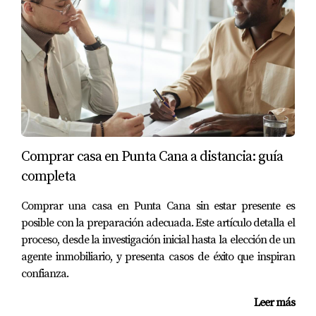
Uso real de los fondos
Fechas de entrega coherentes
Responsabilidades del desarrollador
Qué debe hacer un inversionista
inteligente
El boom inmobiliario no debe impulsarte a decidir con
prisa, sino con estrategia. Un inversionista inteligente
entiende que proteger su patrimonio es tan importante
Comprar casa en Punta Cana a distancia: guía
como hacerlo crecer.
completa
Esto implica:
Comprar una casa en Punta Cana sin estar presente es
posible con la preparación adecuada. Este artículo detalla el
Verificar cada proyecto antes de invertir
proceso, desde la investigación inicial hasta la elección de un
Analizar quién está detrás del desarrollo
agente inmobiliario, y presenta casos de éxito que inspiran
Exigir documentación clara y respaldo legal
confianza.
Contar con asesoría inmobiliaria especializada
Leer más
Conclusión