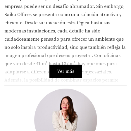
empresa puede ser un desafío abrumador. Sin embargo,
Saiko Offices se presenta como una solución atractiva y
eficiente. Desde su ubicación estratégica hasta sus
modernas instalaciones, cada detalle ha sido
cuidadosamente pensado para ofrecer un ambiente que
no solo inspira productividad, sino que también refleja la
imagen profesional que deseas proyectar. Con oficinas
que van desde 41 m² hasta 137 m², hay opciones para
Ver más
adaptarse a diferentes necesidades empresariales.
Además, la posibilidad de combinar espacios permite
una flexibilidad única que muchas empresas valoran.
Características de Saiko Offices
Saiko Offices no es solo un lugar donde trabajar; es una
experiencia diseñada para fomentar la colaboración y la
innovación. A continuación, se presentan algunas