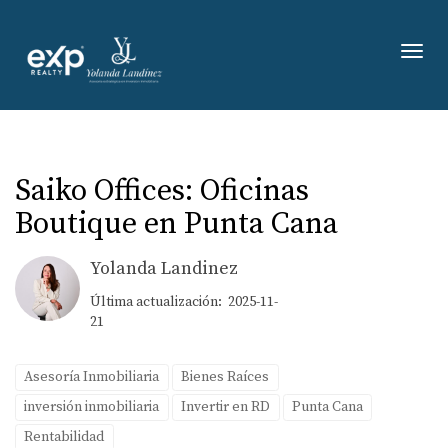
Toggl
Saiko Offices: Oficinas
Boutique en Punta Cana
Yolanda Landinez
Última actualización: 2025-11-
21
Asesoría Inmobiliaria
Bienes Raíces
inversión inmobiliaria
Invertir en RD
Punta Cana
Rentabilidad