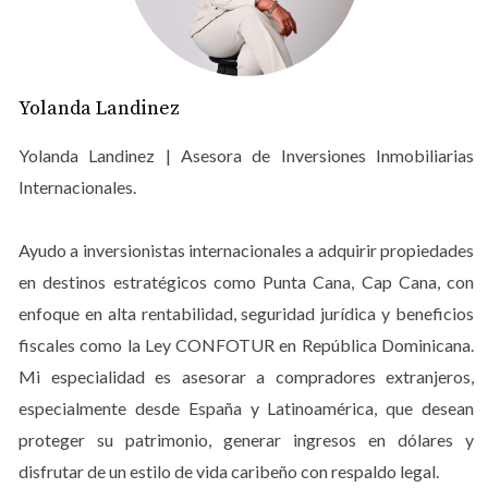
características destacadas:
Diseño contemporáneo:
Cada rincón del edificio ha
sido diseñado con un enfoque moderno y
Yolanda Landinez
funcional.
Áreas comunes de alto nivel:
Los espacios
Yolanda Landinez | Asesora de Inversiones Inmobiliarias
compartidos están pensados para crear un
Internacionales.
ambiente acogedor y profesional.
Tecnología de punta:
Con acceso inteligente y
paneles solares, Saiko Offices está a la vanguardia
Ayudo a inversionistas internacionales a adquirir propiedades
en sostenibilidad.
en destinos estratégicos como Punta Cana, Cap Cana, con
Amenidades exclusivas:
Incluye un lobby
enfoque en alta rentabilidad, seguridad jurídica y beneficios
climatizado tipo hotel, gimnasio equipado y un Sky
Lounge con BBQ y vistas panorámicas.
fiscales como la Ley CONFOTUR en República Dominicana.
Ubicación estratégica:
Situado en la calle Roberto
Mi especialidad es asesorar a compradores extranjeros,
Pastoriza, a pasos de Downtown Center y otros
especialmente desde España y Latinoamérica, que desean
servicios clave.
proteger su patrimonio, generar ingresos en dólares y
Además, los precios son competitivos según el nivel del
disfrutar de un estilo de vida caribeño con respaldo legal.
edificio: desde $2,920 USD/m² en los niveles 2 al 4 hasta