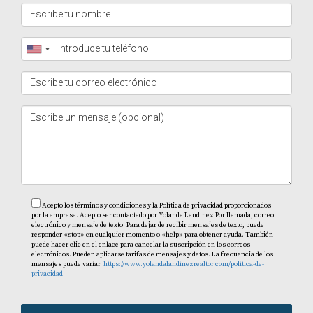
¿Existen opciones sostenibles en Punta Cana?
Sí, hay eco-lodges y resorts que promueven prácticas
sostenibles y ofrecen experiencias centradas en la
naturaleza.
¿Qué actividades se recomiendan para
parejas?
Las cenas románticas en la playa, tratamientos de spa
para dos y excursiones privadas son altamente
recomendadas.
Acepto los términos y condiciones y la Política de privacidad proporcionados
por la empresa. Acepto ser contactado por Yolanda Landinez Por llamada, correo
¿Es seguro viajar a Punta Cana?
electrónico y mensaje de texto. Para dejar de recibir mensajes de texto, puede
responder «stop» en cualquier momento o «help» para obtener ayuda. También
puede hacer clic en el enlace para cancelar la suscripción en los correos
Punta Cana es generalmente seguro para los turistas; sin
electrónicos. Pueden aplicarse tarifas de mensajes y datos. La frecuencia de los
mensajes puede variar.
https://www.yolandalandinezrealtor.com/politica-de-
embargo, siempre es recomendable seguir las pautas
privacidad
locales y tomar precauciones básicas.