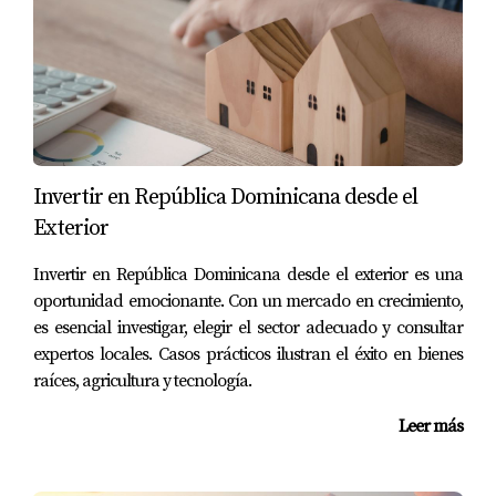
paquetes con actividades como buceo, senderismo o
paseos en catamarán son muy atractivos para este tipo
de turistas. La conexión con la naturaleza es
fundamental para ellos, ya que buscan no solo relajarse
sino también vivir aventuras emocionantes.
Casos Prácticos Naturales
Invertir en República Dominicana desde el
Exterior
Para ilustrar mejor cómo se manifiestan estas
preferencias en la práctica, consideremos tres casos
Invertir en República Dominicana desde el exterior es una
específicos:
oportunidad emocionante. Con un mercado en crecimiento,
es esencial investigar, elegir el sector adecuado y consultar
expertos locales. Casos prácticos ilustran el éxito en bienes
“Una familia con niños pequeños elige un
raíces, agricultura y tecnología.
resort todo incluido que ofrece un parque
acuático y actividades supervisadas para los
Leer más
más pequeños.”