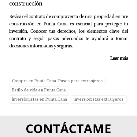
construcción
presente las expectativas y deseos de tus futuros
huéspedes. ¡No dudes en contactar a Yolanda Landinez
Revisar el contrato de compraventa de una propiedad en pre
si necesitas asesoría personalizada sobre tu próxima
construcción en Punta Cana es esencial para proteger tu
aventura en Punta Cana!
inversión. Conocer tus derechos, los elementos clave del
contrato y seguir pasos adecuados te ayudará a tomar
Preguntas Frecuentes
decisiones informadas y seguras.
¿Cuál es el mejor momento para visitar Punta
Leer más
Cana?
El mejor momento para visitar Punta Cana es entre
Compra en Punta Cana. Pasos para extranjeros
diciembre y abril, cuando el clima es más fresco y seco.
Estilo de vida en Punta Cana
¿Qué tipo de alojamiento es más adecuado
inversionistas en Punta Cana
inversionistas extranjeros
para familias?
Los resorts todo incluido con actividades para niños son
CONTÁCTAME
ideales para familias, ya que ofrecen entretenimiento y
comodidad.