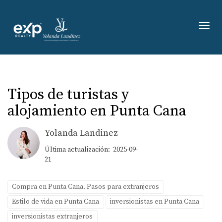
Toggl
Tipos de turistas y
alojamiento en Punta Cana
Yolanda Landinez
Última actualización: 2025-09-
21
Compra en Punta Cana. Pasos para extranjeros
Estilo de vida en Punta Cana
inversionistas en Punta Cana
inversionistas extranjeros