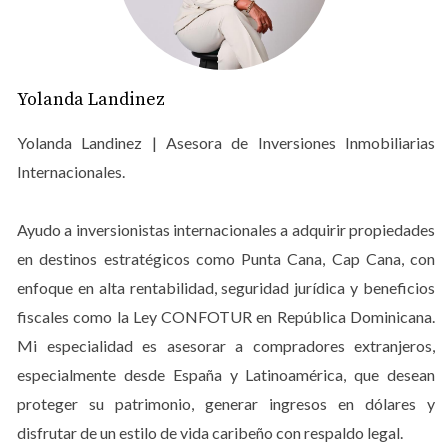
cada tipo de visitante.
Tipos de Turistas en Punta Cana
Familias en busca de diversión
Yolanda Landinez
Las familias son uno de los grupos más numerosos que
Yolanda Landinez | Asesora de Inversiones Inmobiliarias
visitan Punta Cana. Buscan un lugar donde todos los
Internacionales.
miembros puedan disfrutar juntos, desde los más
pequeños hasta los adultos. Los resorts familiares suelen
Ayudo a inversionistas internacionales a adquirir propiedades
ofrecer actividades variadas, desde clubes infantiles
en destinos estratégicos como Punta Cana, Cap Cana, con
hasta espectáculos nocturnos, garantizando
enfoque en alta rentabilidad, seguridad jurídica y beneficios
entretenimiento para todas las edades. Además, muchos
fiscales como la Ley CONFOTUR en República Dominicana.
hoteles cuentan con servicios como cunas y menús
Mi especialidad es asesorar a compradores extranjeros,
especiales para niños, lo que facilita la estancia.
especialmente desde España y Latinoamérica, que desean
Parejas románticas
proteger su patrimonio, generar ingresos en dólares y
disfrutar de un estilo de vida caribeño con respaldo legal.
Las parejas que visitan Punta Cana generalmente buscan