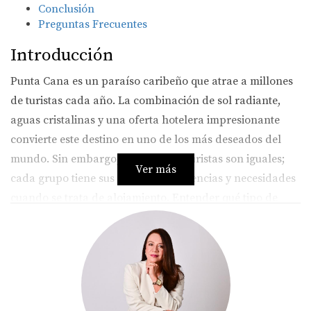
Conclusión
Preguntas Frecuentes
Introducción
Punta Cana es un paraíso caribeño que atrae a millones
de turistas cada año. La combinación de sol radiante,
aguas cristalinas y una oferta hotelera impresionante
convierte este destino en uno de los más deseados del
mundo. Sin embargo, no todos los turistas son iguales;
Ver más
cada grupo tiene sus propias preferencias y necesidades
cuando se trata de alojamiento. Entender qué tipo de
turistas llegan a Punta Cana y lo que buscan puede ser
esencial tanto para los viajeros como para aquellos que
trabajan en el sector turístico. Desde resorts familiares
con actividades para niños hasta retiros románticos solo
para adultos, las opciones son variadas y adaptadas a