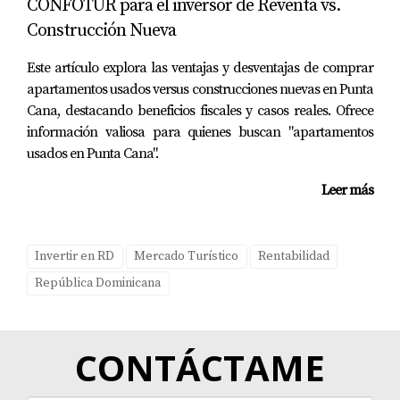
CONFOTUR para el inversor de Reventa vs.
el proceso, no dudes en contactar a Yolanda Landinez
Construcción Nueva
hoy mismo.
Este artículo explora las ventajas y desventajas de comprar
Preguntas Frecuentes
apartamentos usados versus construcciones nuevas en Punta
Cana, destacando beneficios fiscales y casos reales. Ofrece
¿Qué áreas son las mejores para invertir en
información valiosa para quienes buscan "apartamentos
bienes raíces en República Dominicana?
usados en Punta Cana".
Las áreas más populares incluyen Punta Cana, Santo
Leer más
Domingo y Samaná debido a su crecimiento turístico y
desarrollo urbano.
Invertir en RD
Mercado Turístico
Rentabilidad
¿Es seguro invertir en bienes raíces en
República Dominicana
República Dominicana?
Sí, siempre que trabajes con agentes confiables y te
informes sobre las regulaciones locales.
CONTÁCTAME
¿Cuáles son los costos asociados con la