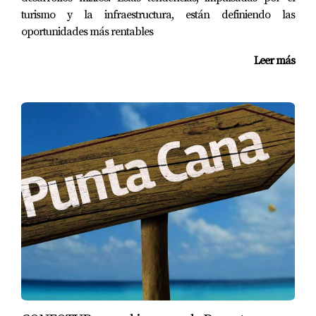
turismo y la infraestructura, están definiendo las
Conclusión
oportunidades más rentables
La relación entre el turismo y la inversión inmobiliaria en
Leer más
República Dominicana es clara: a medida que el turismo
crece, también lo hace el potencial para inversiones
exitosas. Las historias inspiradoras de Punta Cana, Santo
Domingo y Samaná demuestran que hay oportunidades
esperando ser descubiertas por aquellos dispuestos a dar
el paso. Si estás listo para explorar este emocionante
mercado, considera trabajar con Yolanda Landinez,
quien puede ofrecerte orientación experta y ayudarte a
encontrar la propiedad perfecta para tus necesidades.
No te quedes atrás; ¡el momento de invertir es ahora! Si
deseas obtener más información sobre cómo puedes
aprovechar el crecimiento del turismo para tu inversión
inmobiliaria o si tienes alguna pregunta específica sobre