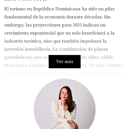
El turismo en República Dominicana ha sido un pilar
fundamental de la economía durante décadas. Sin
embargo, las proyecciones para 2025 indican un
crecimiento exponencial que no solo beneficiará a la
industria turística, sino que también impulsará la
inversión inmobiliaria. La combinación de playas
paradisíacas, una cultura vibrante y un clima cálido
Ver más
atrae tanto a turistas como a inversores. En este contexto,
es vital entender cómo el crecimiento del turismo puede
ser una oportunidad dorada para aquellos que buscan
invertir en bienes raíces. A través de historias
inspiradoras y consejos prácticos, este artículo te guiará
en tu camino hacia una inversión exitosa en el sector
inmobiliario dominicano.
Impacto del Turismo en la Inversión