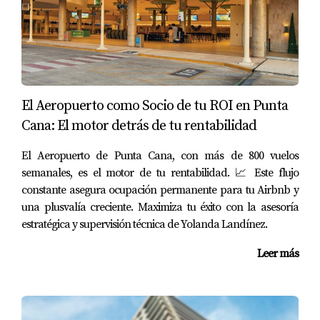
han visto un retorno atractivo sobre su inversión, sino
que también están contribuyendo al desarrollo cultural y
económico de la ciudad.
Caso de Éxito: Samaná
El Aeropuerto como Socio de tu ROI en Punta
Samaná es otro destino emergente que ha comenzado a
Cana: El motor detrás de tu rentabilidad
captar la atención tanto de turistas como de inversores.
Con su belleza natural y actividades ecoturísticas, ha
El Aeropuerto de Punta Cana, con más de 800 vuelos
semanales, es el motor de tu rentabilidad. 📈 Este flujo
visto un aumento en la construcción de complejos
constante asegura ocupación permanente para tu Airbnb y
turísticos y residencias vacacionales. Un ejemplo exitoso
una plusvalía creciente. Maximiza tu éxito con la asesoría
es el proyecto "Las Terrenas", donde los desarrolladores
estratégica y supervisión técnica de Yolanda Landínez.
han creado una comunidad sostenible que atrae a
visitantes interesados en experiencias auténticas. Los
Leer más
propietarios aquí están disfrutando no solo del placer
personal de tener una propiedad frente al mar, sino
también del potencial ingreso por alquileres