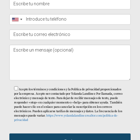
compra de propiedades?
Los costos pueden incluir impuestos sobre la propiedad,
tarifas legales y gastos de mantenimiento.
¿Puedo alquilar mi propiedad cuando no esté
usando?
Sí, muchos propietarios optan por alquilar sus
propiedades como alquileres vacacionales.
¿Cuánto tiempo toma completar una
transacción inmobiliaria?
Acepto los términos y condiciones y la Política de privacidad proporcionados
El proceso puede variar; generalmente toma entre 30 a
por la empresa. Acepto ser contactado por Yolanda Landinez Por llamada, correo
electrónico y mensaje de texto. Para dejar de recibir mensajes de texto, puede
90 días dependiendo de varios factores. Recuerda que
responder «stop» en cualquier momento o «help» para obtener ayuda. También
puede hacer clic en el enlace para cancelar la suscripción en los correos
cada decisión cuenta cuando se trata de inversiones.
electrónicos. Pueden aplicarse tarifas de mensajes y datos. La frecuencia de los
mensajes puede variar.
https://www.yolandalandinezrealtor.com/politica-de-
¡Contáctame hoy mismo!
privacidad