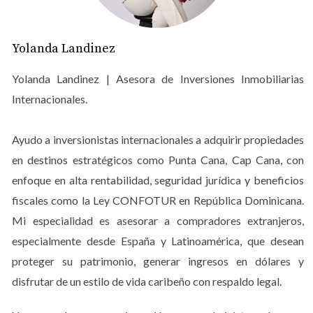
Inmobiliaria
El aumento del turismo tiene un impacto directo en el
Yolanda Landinez
mercado inmobiliario. Cuando más turistas visitan un
Yolanda Landinez | Asesora de Inversiones Inmobiliarias
país, hay una mayor demanda de alojamiento, lo que a
Internacionales.
su vez genera oportunidades para desarrolladores e
inversores. En República Dominicana, esto se traduce en
un crecimiento constante de proyectos residenciales y
Ayudo a inversionistas internacionales a adquirir propiedades
comerciales. Las áreas cercanas a destinos turísticos
en destinos estratégicos como Punta Cana, Cap Cana, con
populares están viendo un aumento significativo en los
enfoque en alta rentabilidad, seguridad jurídica y beneficios
precios de las propiedades, lo que representa una
fiscales como la Ley CONFOTUR en República Dominicana.
excelente oportunidad para quienes buscan invertir.
Mi especialidad es asesorar a compradores extranjeros,
especialmente desde España y Latinoamérica, que desean
Caso de Éxito: Punta Cana
proteger su patrimonio, generar ingresos en dólares y
Punta Cana es quizás el destino turístico más conocido de
disfrutar de un estilo de vida caribeño con respaldo legal.
República Dominicana. Con sus impresionantes playas y
resorts todo incluido, ha atraído a millones de visitantes