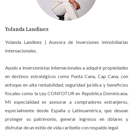
¿Por qué Cap Cana?
Cap Cana se destaca por varias razones que lo
convierten en un lugar único para vivir e invertir. A
Yolanda Landinez
continuación, exploraremos dos aspectos clave: lujo y
comodidad, así como seguridad y comunidad
Yolanda Landinez | Asesora de Inversiones Inmobiliarias
internacional.
Internacionales.
Lujo y comodidad
Ayudo a inversionistas internacionales a adquirir propiedades
Cuando hablamos de lujo en Cap Cana, nos referimos a
en destinos estratégicos como Punta Cana, Cap Cana, con
propiedades que ofrecen acabados de primera calidad,
enfoque en alta rentabilidad, seguridad jurídica y beneficios
vistas espectaculares y acceso a servicios exclusivos.
fiscales como la Ley CONFOTUR en República Dominicana.
Desde villas privadas hasta apartamentos frente al mar,
Mi especialidad es asesorar a compradores extranjeros,
la oferta inmobiliaria es variada y atractiva. Además,
especialmente desde España y Latinoamérica, que desean
muchos desarrollos cuentan con amenidades como
proteger su patrimonio, generar ingresos en dólares y
campos de golf diseñados por profesionales
disfrutar de un estilo de vida caribeño con respaldo legal.
reconocidos, spas de clase mundial y restaurantes