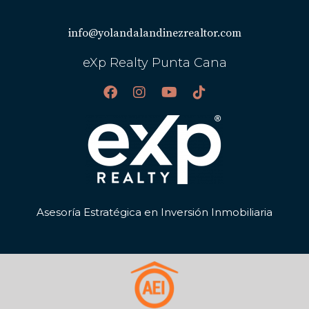
en Cap Cana, ¡no dudes en ponerte en contacto! Estoy
aquí para ayudarte a hacer realidad tu sueño caribeño.
info@yolandalandinezrealtor.com
eXp Realty Punta Cana
Asesoría Estratégica en Inversión Inmobiliaria