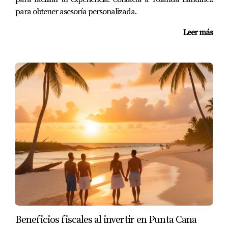
amigos nuevos. Para ellos, vivir aquí ha significado no
para obtener asesoría personalizada.
solo un cambio geográfico sino también un
enriquecimiento personal. El estilo de vida relajado pero
Leer más
activo que se vive en Cap Cana permite disfrutar tanto del
descanso como del entretenimiento.
Oportunidades de Negocio
Finalmente, consideremos el caso de Juan, un
empresario que vio potencial en abrir un restaurante en
Cap Cana. Con su experiencia previa en gastronomía y su
amor por la cocina caribeña, decidió arriesgarse e
invertir en su sueño. Hoy en día, su restaurante es uno de
los más populares entre locales y turistas gracias a su
enfoque innovador y uso de ingredientes frescos locales.
Las oportunidades comerciales son abundantes en esta
área debido al flujo constante de visitantes y la creciente
Beneficios fiscales al invertir en Punta Cana