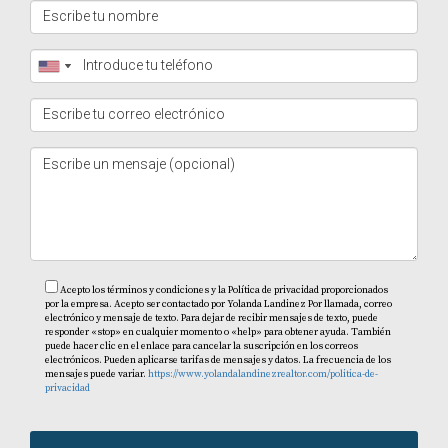
Preguntas Frecuentes
1. ¿Cuál es el costo promedio de las
propiedades en Cap Cana?
El costo puede variar significativamente dependiendo del
tipo de propiedad y su ubicación dentro del complejo; sin
embargo, los precios suelen comenzar alrededor de
$250,000 USD para apartamentos.
2. ¿Es seguro vivir en Cap Cana?
Sí, Cap Cana es conocido por su alta seguridad; cuenta
Acepto los términos y condiciones y la Política de privacidad proporcionados
por la empresa. Acepto ser contactado por Yolanda Landinez Por llamada, correo
con vigilancia 24 horas al día y controles estrictos de
electrónico y mensaje de texto. Para dejar de recibir mensajes de texto, puede
responder «stop» en cualquier momento o «help» para obtener ayuda. También
acceso.
puede hacer clic en el enlace para cancelar la suscripción en los correos
electrónicos. Pueden aplicarse tarifas de mensajes y datos. La frecuencia de los
mensajes puede variar.
https://www.yolandalandinezrealtor.com/politica-de-
3. ¿Qué tipo de servicios están disponibles
privacidad
para los residentes?
Los residentes pueden disfrutar de supermercados,