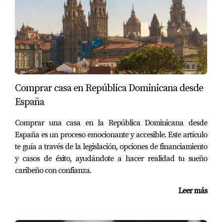
eventos sociales y actividades comunitarias que fomentan
la integración. Desde festivales gastronómicos hasta
torneos deportivos, siempre hay algo que hacer y
disfrutar.
Casos Prácticos
Comprar casa en República Dominicana desde
Para entender mejor cómo es vivir e invertir en Cap
España
Cana, veamos tres casos prácticos que ilustran diferentes
aspectos de esta experiencia.
Comprar una casa en la República Dominicana desde
España es un proceso emocionante y accesible. Este artículo
Inversión en Bienes Raíces
te guía a través de la legislación, opciones de financiamiento
Imagina a Laura, una joven emprendedora que decidió
y casos de éxito, ayudándote a hacer realidad tu sueño
caribeño con confianza.
invertir en un apartamento en Cap Cana. Al principio, su
objetivo era tener un lugar vacacional donde pasar sus
Leer más
vacaciones con amigos y familiares. Sin embargo, tras
adquirir la propiedad, descubrió que podía alquilarla