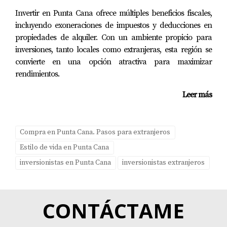
población residente.
Invertir en Punta Cana ofrece múltiples beneficios fiscales,
Conclusión
incluyendo exoneraciones de impuestos y deducciones en
propiedades de alquiler. Con un ambiente propicio para
Vivir e invertir en Cap Cana no solo representa una
inversiones, tanto locales como extranjeras, esta región se
oportunidad unica; es una invitación a formar parte de
convierte en una opción atractiva para maximizar
una comunidad vibrante donde el lujo se encuentra con
rendimientos.
la naturaleza. Ya sea que busques un hogar permanente
Leer más
o una propiedad para alquiler vacacional, las
posibilidades son infinitas. No olvides considerar el
apoyo profesional al tomar decisiones importantes;
Compra en Punta Cana. Pasos para extranjeros
contar con alguien como Yolanda Landinez puede
Estilo de vida en Punta Cana
marcar la diferencia entre una inversión exitosa o una
inversionistas en Punta Cana
inversionistas extranjeros
experiencia desafiante. Si estás listo para dar el siguiente
paso hacia tu nueva vida o inversión en Cap Cana, ¡no
dudes en contactarme! Estoy aquí para ayudarte a
CONTÁCTAME
encontrar tu rincón perfecto del Caribe.