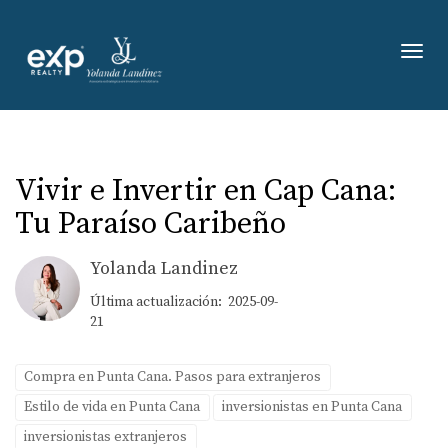
Toggl
Vivir e Invertir en Cap Cana:
Tu Paraíso Caribeño
Yolanda Landinez
Última actualización: 2025-09-
21
Compra en Punta Cana. Pasos para extranjeros
Estilo de vida en Punta Cana
inversionistas en Punta Cana
inversionistas extranjeros