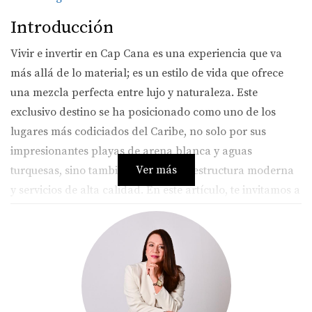
Introducción
Vivir e invertir en Cap Cana es una experiencia que va
más allá de lo material; es un estilo de vida que ofrece
una mezcla perfecta entre lujo y naturaleza. Este
exclusivo destino se ha posicionado como uno de los
lugares más codiciados del Caribe, no solo por sus
impresionantes playas de arena blanca y aguas
Ver más
turquesas, sino también por su infraestructura moderna
y servicios de alta calidad. En este artículo, te invitamos a
descubrir todo lo que Cap Cana tiene para ofrecer, desde
sus atractivas propiedades hasta la calidez de su
comunidad internacional. Si alguna vez has soñado con
tener un hogar en el paraíso o buscas una inversión
segura, sigue leyendo.