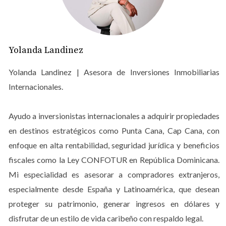
Investigación Inicial
Antes de lanzarte a la compra de una propiedad, es
crucial realizar una investigación exhaustiva. Comienza
Yolanda Landinez
por definir tus necesidades y deseos: ¿buscas un
Yolanda Landinez | Asesora de Inversiones Inmobiliarias
apartamento frente al mar o una villa más privada?
Internacionales.
Investiga las diferentes áreas de Punta Cana para
entender cuál se adapta mejor a tu estilo de vida. Utiliza
Ayudo a inversionistas internacionales a adquirir propiedades
recursos en línea como sitios web de bienes raíces y foros
en destinos estratégicos como Punta Cana, Cap Cana, con
de expatriados donde puedes obtener opiniones de
personas que ya viven allí.
enfoque en alta rentabilidad, seguridad jurídica y beneficios
fiscales como la Ley CONFOTUR en República Dominicana.
Elegir un Agente Inmobiliario
Mi especialidad es asesorar a compradores extranjeros,
Contar con un agente inmobiliario confiable es
especialmente desde España y Latinoamérica, que desean
fundamental cuando compras a distancia. Busca un
proteger su patrimonio, generar ingresos en dólares y
profesional con experiencia en el mercado local y
disfrutar de un estilo de vida caribeño con respaldo legal.