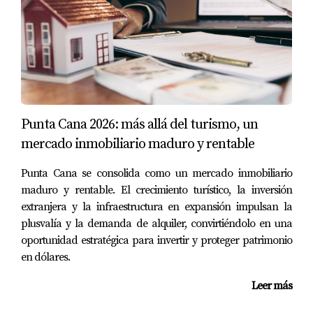
Familia González
La familia González siempre soñó con tener un hogar en
Punta Cana. Aunque vivían en España, decidieron dar el
paso y buscar su casa ideal. A través de un agente local
recomendado por amigos, pudieron visitar virtualmente
Punta Cana 2026: más allá del turismo, un
varias propiedades mediante video llamadas. Después de
mercado inmobiliario maduro y rentable
encontrar su hogar perfecto, firmaron todos los
Punta Cana se consolida como un mercado inmobiliario
documentos desde su país gracias a un poder notarial.
maduro y rentable. El crecimiento turístico, la inversión
Hoy disfrutan de su casa en la playa durante las
extranjera y la infraestructura en expansión impulsan la
vacaciones y han hecho amigos locales maravillosos.
plusvalía y la demanda de alquiler, convirtiéndolo en una
oportunidad estratégica para invertir y proteger patrimonio
Pareja Martínez
en dólares.
La pareja Martínez decidió invertir en bienes raíces como
Leer más
parte de su plan financiero a largo plazo. Aunque no
podían viajar debido a sus trabajos, utilizaron