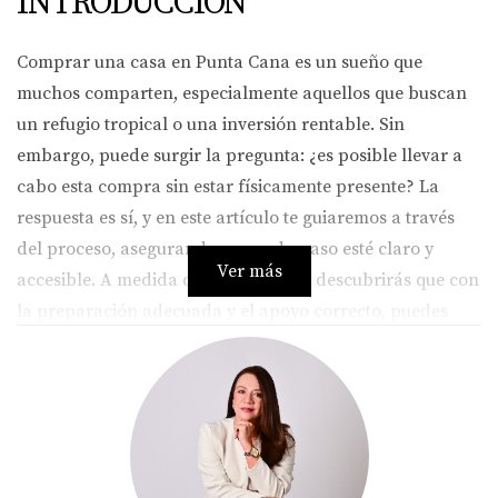
INTRODUCCIÓN
Comprar una casa en Punta Cana es un sueño que
muchos comparten, especialmente aquellos que buscan
un refugio tropical o una inversión rentable. Sin
embargo, puede surgir la pregunta: ¿es posible llevar a
cabo esta compra sin estar físicamente presente? La
respuesta es sí, y en este artículo te guiaremos a través
del proceso, asegurando que cada paso esté claro y
Ver más
accesible. A medida que avancemos, descubrirás que con
la preparación adecuada y el apoyo correcto, puedes
adquirir tu hogar ideal en este hermoso destino caribeño
sin complicaciones.
CÓMO COMPRAR UNA CASA A
DISTANCIA