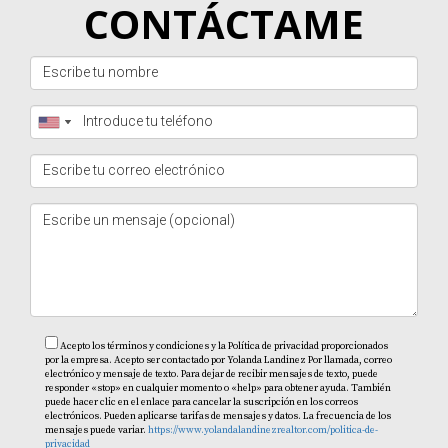
extranjero?
CONTÁCTAME
Sí, algunas instituciones financieras ofrecen opciones de
financiamiento para compradores extranjeros; consulta
con tu banco o asesor financiero.
¿Cuáles son los costos adicionales al comprar
una propiedad?
Además del precio de compra, considera impuestos,
tarifas legales y costos asociados al mantenimiento.
¿Es posible alquilar mi propiedad si no estoy
presente?
Sí, muchas personas alquilan sus propiedades
Acepto los términos y condiciones y la Política de privacidad proporcionados
vacacionales a través de plataformas como Airbnb;
por la empresa. Acepto ser contactado por Yolanda Landinez Por llamada, correo
electrónico y mensaje de texto. Para dejar de recibir mensajes de texto, puede
asegúrate de conocer las regulaciones locales. No
responder «stop» en cualquier momento o «help» para obtener ayuda. También
puede hacer clic en el enlace para cancelar la suscripción en los correos
esperes más para hacer realidad tu sueño caribeño;
electrónicos. Pueden aplicarse tarifas de mensajes y datos. La frecuencia de los
mensajes puede variar.
https://www.yolandalandinezrealtor.com/politica-de-
contacta hoy mismo a Yolanda Landinez para comenzar
privacidad