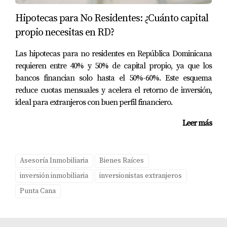
Landinez. Ella está aquí para ayudarte a navegar cada
Hipotecas para No Residentes: ¿Cuánto capital
paso del camino hacia tu nueva vida en el paraíso.
propio necesitas en RD?
PREGUNTAS FRECUENTES
Las hipotecas para no residentes en República Dominicana
requieren entre 40% y 50% de capital propio, ya que los
¿Es seguro comprar propiedades en Punta
bancos financian solo hasta el 50%-60%. Este esquema
Cana desde el extranjero?
reduce cuotas mensuales y acelera el retorno de inversión,
Sí, siempre que trabajes con un agente inmobiliario
ideal para extranjeros con buen perfil financiero.
confiable y realices la debida diligencia.
Leer más
¿Qué tipo de documentación necesito para
comprar una casa?
Asesoría Inmobiliaria
Bienes Raíces
Necesitarás identificación personal, comprobantes
inversión inmobiliaria
inversionistas extranjeros
financieros y posiblemente un poder notarial si no estás
Punta Cana
presente.
¿Puedo financiar mi compra desde el