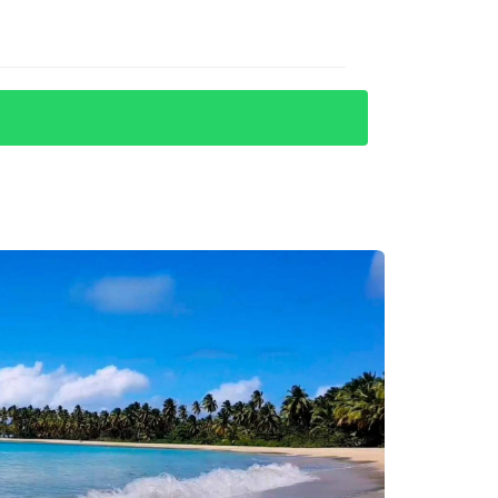
adquirir propiedades en Punta Cana con éxito.
 que decidieron buscar una propiedad para
partamento frente al mar que ahora utilizan
tiva.
 exhaustivo análisis del mercado, optó por
también ha obtenido ingresos adicionales
pró una casa acogedora cerca de la playa y