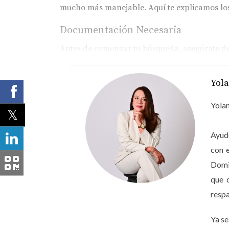
mucho más manejable. Aquí te explicamos los
Documentación Necesaria
Antes de comenzar tu búsqueda, asegúrate de
Copia del pasaporte y DNI de tu país de
Yol
Certificado de no antecedentes penales.
Comprobante de ingresos o estado finan
Documentación que demuestre tu intenc
Yolan
Tener estos documentos listos no solo facilit
Ayudo
COMPRA CON SEGURIDAD Y AGENDA TU CITA
con 
Domin
Financiamiento y Costos
que 
El financiamiento es otro aspecto crucial a 
respa
inmobiliario local o un abogado especializad
honorarios legales y gastos notariales. Es im
Ya se