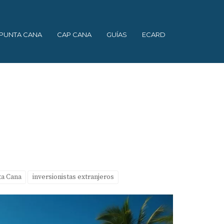
PUNTA CANA
CAP CANA
GUÍAS
ECARD
ta Cana
inversionistas extranjeros