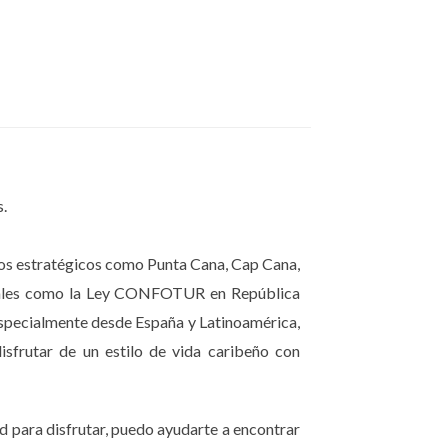
s.
ar con los vendedores.
inos estratégicos como Punta Cana, Cap Cana,
fiscales como la Ley CONFOTUR en República
especialmente desde España y Latinoamérica,
isfrutar de un estilo de vida caribeño con
, es recomendable consultar con un agente
s con la compra incluyen impuestos,
presas desagradables.
d para disfrutar, puedo ayudarte a encontrar