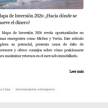
el estilo de vida relajado y enriquecedor
apa de Inversión 2026: ¿Hacia dónde se
ueve el dinero?
l Mapa de Inversión 2026 revela oportunidades en
onas emergentes como Miches y Verón. Este artículo
xplora su potencial, presenta casos de éxito de
de cambiar tu vida para mejor. Con la
versores y ofrece consejos sobre cómo posicionarse
ncón del Caribe. Ya sea que busques un lugar
ra maximizar retornos en el mercado inmobiliario.
i estás listo para dar el siguiente paso hacia
do inmobiliario local, ella puede guiarte a
Leer más
ta Cana
inversionistas extranjeros
¡No esperes más!