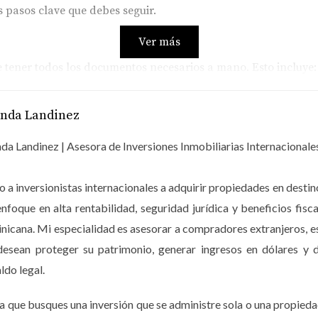
 pasos clave que debes seguir.
Ver más
 tener todos los documentos necesarios a mano. Esto incluye:
 origen.
anda Landinez
ciero.
ión de comprar (como una carta de intención).
da Landinez | Asesora de Inversiones Inmobiliarias Internacionale
ará el proceso, sino que también te dará una ventaja al negoci
 a inversionistas internacionales a adquirir propiedades en dest
 HOY... VER MÁS
enfoque en alta rentabilidad, seguridad jurídica y beneficios 
icana. Mi especialidad es asesorar a compradores extranjeros, 
desean proteger su patrimonio, generar ingresos en dólares y d
considerar. Aunque hay opciones disponibles para extranjeros
ldo legal.
o para entender las mejores alternativas. Los costos asociado
portante tener un presupuesto claro y realista para evitar sor
a que busques una inversión que se administre sola o una propieda