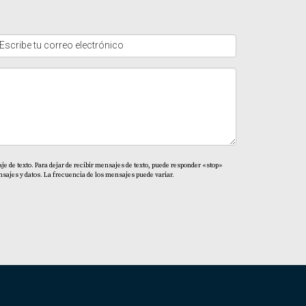
tizar que todos los aspectos legales estén
e de texto. Para dejar de recibir mensajes de texto, puede responder «stop»
sajes y datos. La frecuencia de los mensajes puede variar.
n embargo, las condiciones pueden variar.