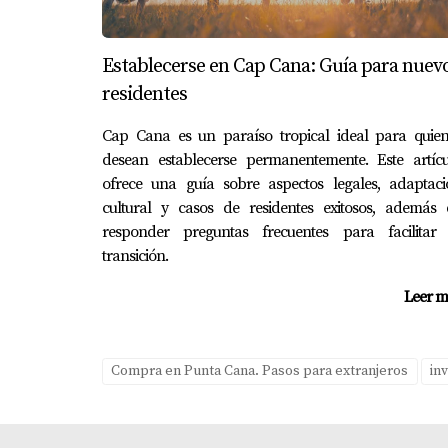
ha encontrado una comunidad amigable que le 
que ofrece este lugar.
Establecerse en Cap Cana: Guía para nuev
COMPRA CON SEGURIDAD Y AGENDA TU CITA
residentes
CONCLUSIÓN
Cap Cana es un paraíso tropical ideal para quien
desean establecerse permanentemente. Este artícu
ofrece una guía sobre aspectos legales, adaptaci
Comprar una propiedad en Punta Cana siendo
cultural y casos de residentes exitosos, además 
preparación adecuada y el conocimiento del p
responder preguntas frecuentes para facilitar 
para vacacionar o desees hacer una inversión a
transición.
tu sueño caribeño, no dudes en contactar a Y
Leer m
través del proceso y ayudarte a encontrar la 
¿Listo para empezar tu aventura inm
Compra en Punta Cana. Pasos para extranjeros
in
Te invitamos a explorar las opciones disponib
PREGUNTAS FRECUENTE