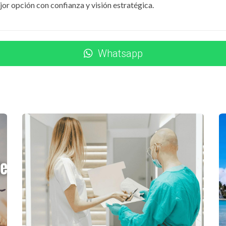
jor opción con confianza y visión estratégica.
 tres casos reales de ciudadanos españoles que han logrado 
Whatsapp
a Propietarios
mera vez hace cinco años. Quedaron tan enamorados del lugar
ar y trabajar con un agente local, encontraron un hermoso a
ra cómo una visita puede convertirse en una inversión significa
invirtiendo en bienes raíces en el extranjero. Tras realizar un
disfrutado de su propiedad durante las vacaciones, sino que 
a resalta la viabilidad financiera de invertir en este destino.
te a Punta Cana después de años trabajando en España. Com