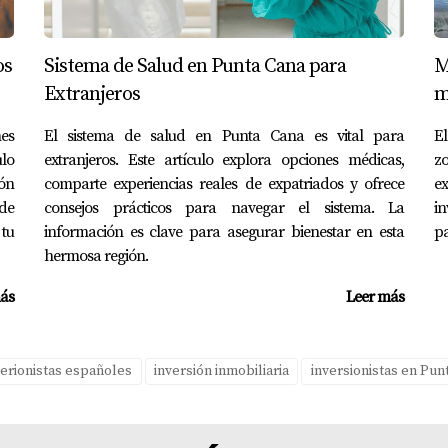
ha brindado apoyo y conexión. Su historia es un testimonio d
os
Sistema de Salud en Punta Cana para
M
 HOY... VER MÁS
Extranjeros
m
es
El sistema de salud en Punta Cana es vital para
E
lo
extranjeros. Este artículo explora opciones médicas,
z
ón
comparte experiencias reales de expatriados y ofrece
e
 ciudadano español es una oportunidad emocionante que pue
de
consejos prácticos para navegar el sistema. La
in
roceso, puedes convertirte en propietario en este hermoso ri
tu
información es clave para asegurar bienestar en esta
pa
 largo plazo, Punta Cana tiene algo especial para ofrecerte. S
hermosa región.
olanda Landinez. Con su experiencia y conocimiento del merca
ás
Leer más
propiedad perfecta para ti.
obiliaria?
verionistas españoles
inversión inmobiliaria
inversionistas en Pun
les y descubrir todo lo que Punta Cana tiene para ofrecerte. 
S