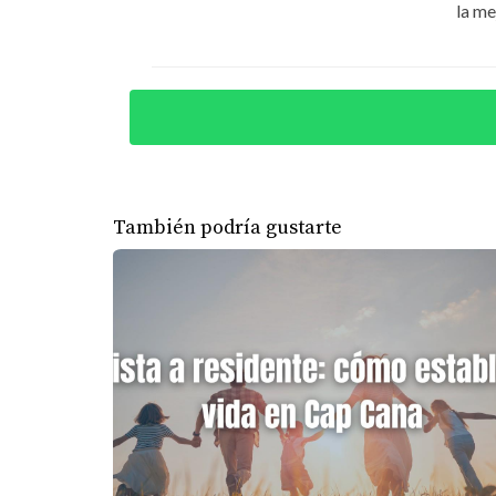
la me
CASOS DE ÉXITO
Para inspirarte aún más, aquí te presentamos
1. La Familia García: De Vacaciones 
La familia García visitó Punta Cana por pri
vacacionar regularmente. Después de investig
También podría gustarte
como su refugio familiar. Su historia demuest
2. Juan Pérez: Inversor Exitoso
Juan Pérez decidió diversificar su portafolio 
comprar una villa en Punta Cana. No solo ha 
alquilándola cuando no está allí. Su experienci
3. María López: Un Cambio de Vida
María López decidió mudarse permanentemen