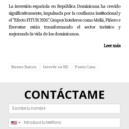
La inversión española en República Dominicana ha crecido
¿Cuáles son los costos asociados con la
significativamente, impulsada por la confianza institucional y
compra de propiedades en Cap Cana?
el "Efecto FITUR 2026". Grupos hoteleros como Meliá, Piñero e
Los costos pueden variar según el tipo de propiedad y su
Iberostar están transformando el sector turístico y
ubicación específica dentro del complejo. Generalmente
mejorando la vida de los dominicanos.
incluyen impuestos sobre la propiedad, tarifas notariales
Leer más
y gastos administrativos.
¿Es fácil alquilar propiedades turísticas en
Cap Cana?
Bienes Raíces
Invertir en RD
Punta Cana
Sí, hay una alta demanda por alquileres vacacionales
debido al turismo constante en la región. Muchas
CONTÁCTAME
empresas ofrecen servicios profesionales para gestionar
estos alquileres.
¿Qué tipo de propiedades están disponibles
en Cap Cana?