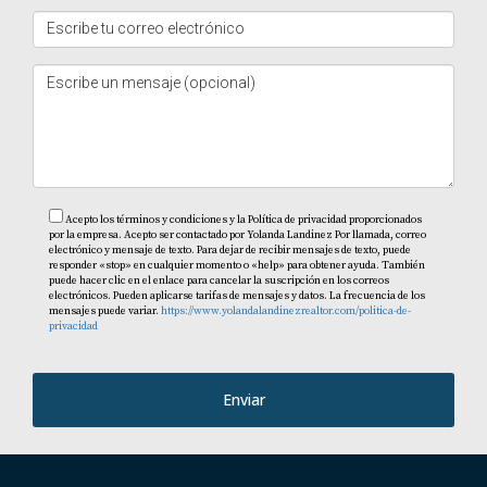
Puedes encontrar desde villas lujosas hasta
apartamentos modernos y terrenos listos para construir.
Hay opciones para todos los gustos y presupuestos.
¿Cap Cana es seguro para vivir?
Sí, Cap Cana es conocida por ser una comunidad segura
con vigilancia constante y acceso controlado a las áreas
residenciales.
Acepto los términos y condiciones y la Política de privacidad proporcionados
por la empresa. Acepto ser contactado por Yolanda Landinez Por llamada, correo
electrónico y mensaje de texto. Para dejar de recibir mensajes de texto, puede
¿Qué actividades recreativas puedo disfrutar
responder «stop» en cualquier momento o «help» para obtener ayuda. También
puede hacer clic en el enlace para cancelar la suscripción en los correos
al vivir en Cap Cana?
electrónicos. Pueden aplicarse tarifas de mensajes y datos. La frecuencia de los
mensajes puede variar.
https://www.yolandalandinezrealtor.com/politica-de-
Las opciones son infinitas: desde deportes acuáticos
privacidad
como el buceo y el paddleboarding hasta golf,
senderismo y eventos culturales locales. Siempre hay
Enviar
algo emocionante por hacer. Recuerda que Yolanda
Landinez está aquí para ayudarte a navegar por todas
tus preguntas e inquietudes sobre la compra de tu