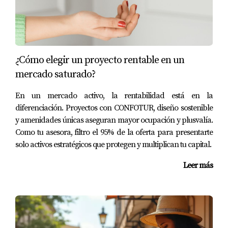
también cuenta con una infraestructura moderna y
servicios excepcionales. Desde escuelas internacionales
hasta hospitales bien equipados, todo está al alcance.
Los restaurantes gourmet y las tiendas exclusivas añaden
un toque cosmopolita a esta comunidad caribeña. Esto
¿Cómo elegir un proyecto rentable en un
significa que no solo estás comprando una propiedad;
mercado saturado?
estás invirtiendo en un estilo de vida completo donde
En un mercado activo, la rentabilidad está en la
cada necesidad está cubierta.
diferenciación. Proyectos con CONFOTUR, diseño sostenible
y amenidades únicas aseguran mayor ocupación y plusvalía.
CASOS DE ÉXITO
Como tu asesora, filtro el 95% de la oferta para presentarte
solo activos estratégicos que protegen y multiplican tu capital.
Para ilustrar mejor las ventajas mencionadas, vamos a
Leer más
explorar algunos casos reales de personas que han
decidido invertir en propiedades turísticas en Cap Cana.
Familia Martínez:
Esta familia decidió comprar una
villa frente al mar hace tres años. Desde entonces,