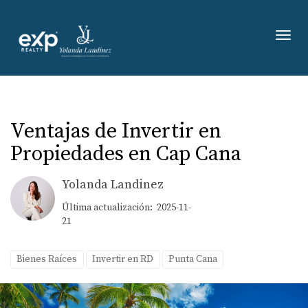
Toggl
Ventajas de Invertir en
Propiedades en Cap Cana
Yolanda Landinez
Última actualización: 2025-11-
21
Bienes Raíces
Invertir en RD
Punta Cana