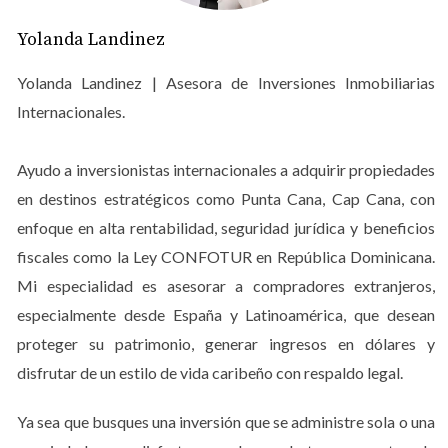
VENTAJAS DE COMPRAR
Yolanda Landinez
PROPIEDADES TURÍSTICAS EN
Yolanda Landinez | Asesora de Inversiones Inmobiliarias
CAP CANA
Internacionales.
Rentabilidad a Largo Plazo
Ayudo a inversionistas internacionales a adquirir propiedades
Uno de los aspectos más atractivos de invertir en
en destinos estratégicos como Punta Cana, Cap Cana, con
propiedades turísticas en Cap Cana es la alta
enfoque en alta rentabilidad, seguridad jurídica y beneficios
rentabilidad que se puede obtener. La demanda
fiscales como la Ley CONFOTUR en República Dominicana.
constante por alquileres vacacionales y la creciente
Mi especialidad es asesorar a compradores extranjeros,
popularidad del destino aseguran que tu inversión no
especialmente desde España y Latinoamérica, que desean
solo mantenga su valor, sino que también genere
proteger su patrimonio, generar ingresos en dólares y
ingresos pasivos significativos. Según el informe de
disfrutar de un estilo de vida caribeño con respaldo legal.
mercado realizado por <a
href="https://www.inmobiliariacapcana.com">Inmobiliaria
Ya sea que busques una inversión que se administre sola o una
Cap Cana</a>, las propiedades en esta zona han visto un