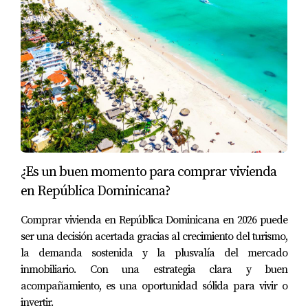
más importantes para la República Dominicana, y Punta
Cana lidera esta tendencia. Cada año, el número de
turistas aumenta, impulsado por campañas
promocionales efectivas y el desarrollo continuo de
nuevas instalaciones turísticas. Esto significa que hay una
creciente demanda por propiedades turísticas. La
llegada constante de vuelos internacionales y la apertura
de nuevos resorts son prueba del interés global en Punta
Cana. Invertir ahora te coloca en una posición
¿Es un buen momento para comprar vivienda
privilegiada para beneficiarte del crecimiento futuro del
en República Dominicana?
turismo y asegurar tu lugar en este mercado dinámico.
Comprar vivienda en República Dominicana en 2026 puede
ser una decisión acertada gracias al crecimiento del turismo,
ESTUDIOS DE CASO
la demanda sostenida y la plusvalía del mercado
inmobiliario. Con una estrategia clara y buen
Estudio de Caso 1: La Familia Martínez
acompañamiento, es una oportunidad sólida para vivir o
invertir.
La familia Martínez decidió comprar un apartamento