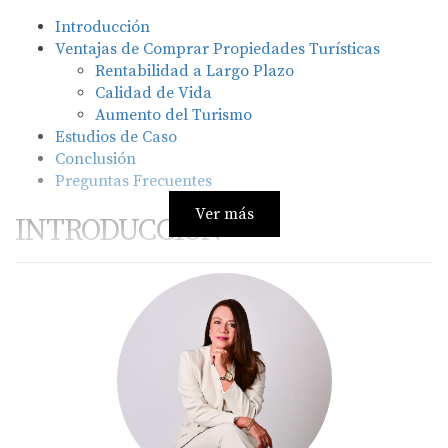
Introducción
Ventajas de Comprar Propiedades Turísticas
Rentabilidad a Largo Plazo
Calidad de Vida
Aumento del Turismo
Estudios de Caso
Conclusión
Preguntas Frecuentes
Ver más
INTRODUCCIÓN
Punta Cana se ha convertido en uno de los destinos
turísticos más populares del Caribe, atrayendo a
millones de visitantes cada año. La combinación de su
belleza natural, infraestructura moderna y hospitalidad
dominicana la convierte en un lugar ideal para invertir
en propiedades turísticas. Al considerar la compra de