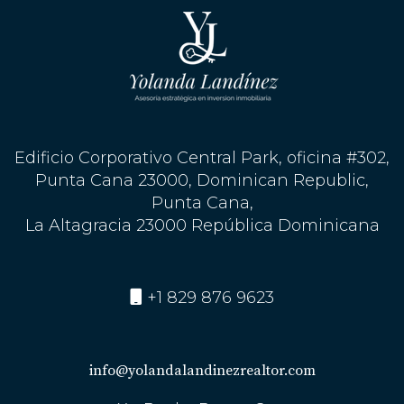
¿Es seguro invertir en propiedades turísticas
en Punta Cana?
Sí, invertir en propiedades turísticas en Punta Cana es
considerado seguro debido al crecimiento constante del
mercado inmobiliario y la estabilidad económica del
país.
Edificio Corporativo Central Park, oficina #302,
Punta Cana 23000, Dominican Republic,
¿Cuáles son los costos adicionales asociados
con la compra?
Punta Cana,
La Altagracia 23000 República Dominicana
Además del precio inicial, debes considerar costos como
impuestos sobre la propiedad, tarifas legales y gastos de
mantenimiento.
+1 829 876 9623
¿Puedo alquilar mi propiedad cuando no esté
allí?
info@yolandalandinezrealtor.com
Sí, muchos propietarios optan por alquilar sus