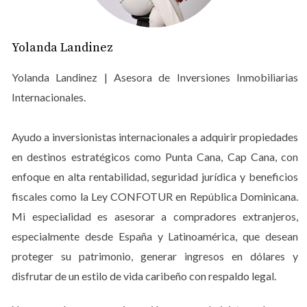
una propiedad en este paraíso, es esencial entender las
múltiples ventajas que esto conlleva. Desde la posibilidad
de generar ingresos pasivos hasta disfrutar de un estilo
Yolanda Landinez
de vida relajado, las oportunidades son vastas y
Yolanda Landinez | Asesora de Inversiones Inmobiliarias
emocionantes.
Internacionales.
VENTAJAS DE COMPRAR
PROPIEDADES TURÍSTICAS
Ayudo a inversionistas internacionales a adquirir propiedades
en destinos estratégicos como Punta Cana, Cap Cana, con
Rentabilidad a Largo Plazo
enfoque en alta rentabilidad, seguridad jurídica y beneficios
fiscales como la Ley CONFOTUR en República Dominicana.
Una de las principales ventajas de comprar propiedades
Mi especialidad es asesorar a compradores extranjeros,
turísticas en Punta Cana es la rentabilidad a largo plazo.
especialmente desde España y Latinoamérica, que desean
La demanda constante por alojamientos en esta región
proteger su patrimonio, generar ingresos en dólares y
asegura que tu inversión no solo mantenga su valor, sino
disfrutar de un estilo de vida caribeño con respaldo legal.
que potencialmente lo aumente con el tiempo. Según
datos recientes, el mercado inmobiliario en Punta Cana