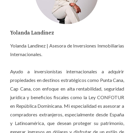
lo que a su vez incrementa la demanda de
propiedades. Además, los precios de las
propiedades aún son relativamente accesibles
comparados con otras zonas del Caribe.
Yolanda Landinez
Un apartamento aquí no solo representa un lugar
Yolanda Landinez | Asesora de Inversiones Inmobiliarias
para vacacionar, sino también una fuente potencial
Internacionales.
de ingresos a través del alquiler vacacional. Es una
inversión que se puede monetizar fácilmente debido
Ayudo a inversionistas internacionales a adquirir
a la alta demanda turística.
propiedades en destinos estratégicos como Punta Cana,
Cap Cana, con enfoque en alta rentabilidad, seguridad
CONTACTAR AHORA
jurídica y beneficios fiscales como la Ley CONFOTUR
Caso de Estudio 1: Juan y su inversión
en República Dominicana. Mi especialidad es asesorar a
inicial
compradores extranjeros, especialmente desde España
Juan, un profesional colombiano, decidió invertir
y Latinoamérica, que desean proteger su patrimonio,
sus ahorros en un apartamento en Punta Cana. A
generar ingresos en dólares y disfrutar de un estilo de