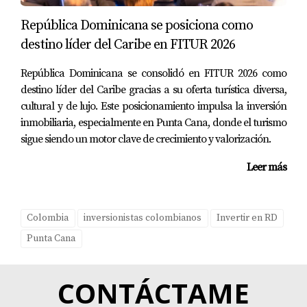
¿Cómo puedo financiar mi compra?
República Dominicana se posiciona como
Existen opciones como préstamos hipotecarios
destino líder del Caribe en FITUR 2026
locales e internacionales. Es importante comparar
República Dominicana se consolidó en FITUR 2026 como
tasas y condiciones para encontrar la mejor opción.
destino líder del Caribe gracias a su oferta turística diversa,
cultural y de lujo. Este posicionamiento impulsa la inversión
Yolanda Landinez se especializa en ayudar a
inmobiliaria, especialmente en Punta Cana, donde el turismo
inversionistas a navegar el mercado inmobiliario en
sigue siendo un motor clave de crecimiento y valorización.
Punta Cana. Con años de experiencia y
conocimiento profundo del sector, estoy aquí para
Leer más
responder cualquier pregunta que tengas. No dudes
en contactarme al +18097780310 para explorar tus
Colombia
inversionistas colombianos
Invertir en RD
opciones.
Punta Cana
CONTÁCTAME