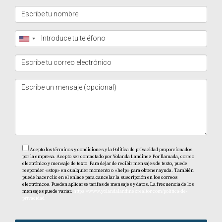
Acepto los términos y condiciones y la Política de privacidad proporcionados
por la empresa. Acepto ser contactado por Yolanda Landinez Por llamada, correo
electrónico y mensaje de texto. Para dejar de recibir mensajes de texto, puede
responder «stop» en cualquier momento o «help» para obtener ayuda. También
puede hacer clic en el enlace para cancelar la suscripción en los correos
electrónicos. Pueden aplicarse tarifas de mensajes y datos. La frecuencia de los
mensajes puede variar.
https://www.yolandalandinezrealtor.com/politica-de-
privacidad