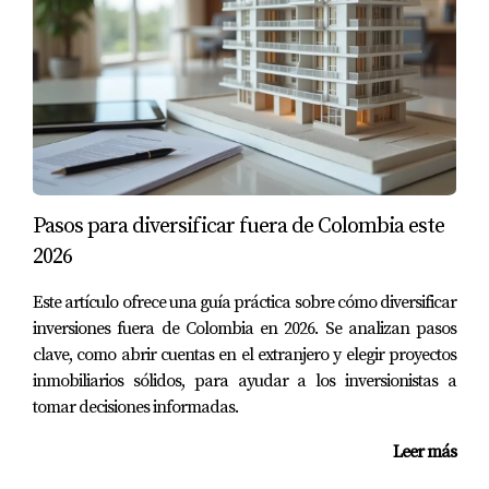
Caso de Estudio 3: Miguel y el valor de
reventa
Miguel adquirió una propiedad pensando a largo
plazo. A los cinco años, decidió venderla debido al
incremento constante del valor del inmueble. La
revalorización le permitió recuperar más del doble
de su inversión inicial, lo que le brindó capital para
Pasos para diversificar fuera de Colombia este
diversificar aún más sus inversiones.
2026
Este artículo ofrece una guía práctica sobre cómo diversificar
Si estás considerando diversificar tus
inversiones fuera de Colombia en 2026. Se analizan pasos
inversiones, invertir en Punta Cana puede
clave, como abrir cuentas en el extranjero y elegir proyectos
ser una excelente opción.
inmobiliarios sólidos, para ayudar a los inversionistas a
tomar decisiones informadas.
No subestimes el potencial que tienen las
Leer más
propiedades en zonas turísticas. Un activo