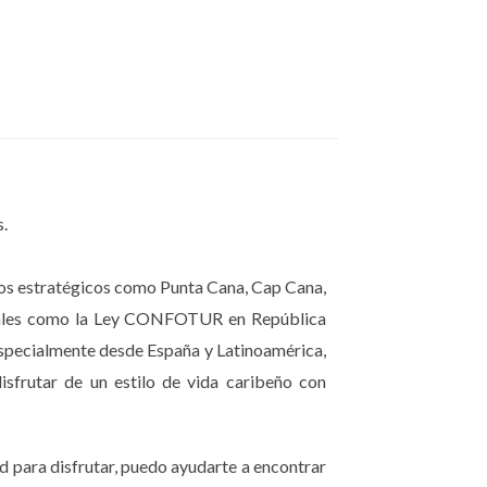
btenerla, el desarrollador debe presentar el
s.
tico, mixto). Sin este documento, el proyecto
inos estratégicos como Punta Cana, Cap Cana,
fiscales como la Ley CONFOTUR en República
especialmente desde España y Latinoamérica,
otecas o litigios pendientes.
isfrutar de un estilo de vida caribeño con
s ambientales. Sin ellos, el proyecto puede
d para disfrutar, puedo ayudarte a encontrar