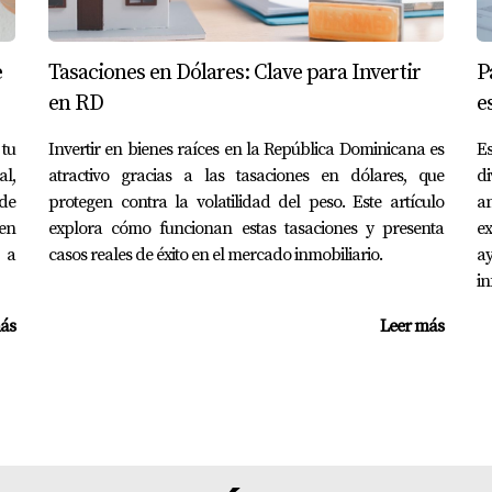
cipales.
as a inversionistas extranjeros en proyectos que nunca se en
e
Tasaciones en Dólares: Clave para Invertir
P
en RD
e
 tu
Invertir en bienes raíces en la República Dominicana es
E
al,
atractivo gracias a las tasaciones en dólares, que
di
tir en bienes raíces en República Dominicana no es opcional, 
de
protegen contra la volatilidad del peso. Este artículo
a
 en
explora cómo funcionan estas tasaciones y presenta
ex
o a
casos reales de éxito en el mercado inmobiliario.
a
ado y estructura legal sólida es la diferencia entre una inver
i
ate. La transparencia es el primer indicador de una inversión 
ás
Leer más
 internacional especializada en propiedades turísticas en Pu
y estrategia en República Dominicana.
ficar su legalidad, escríbeme y revisamos juntos la documentac