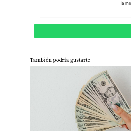
la me
CÓMO VERIFICAR PERMI
Existen varias formas de confirmar que un pro
Solicitar copia de la licencia de constr
Verificar el título del terreno en el Regi
Consultar con un abogado inmobiliario
También podría gustarte
Revisar estudios técnicos, planos aprob
Un proyecto transparente no tendrá problema 
ERRORES COMUNES AL N
Entre los errores más frecuentes están:
Comprar en preventa sin confirmar la ti
Firmar contratos sin asesoría legal ind
Confiar solo en promesas de marketing o