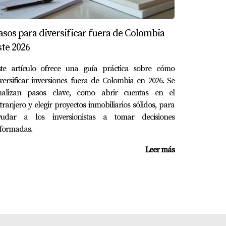
tregaron o quedaron paralizados.
asos para diversificar fuera de Colombia
ste 2026
ste artículo ofrece una guía práctica sobre cómo
versificar inversiones fuera de Colombia en 2026. Se
es una obligación estratégica para proteger
nalizan pasos clave, como abrir cuentas en el
tranjero y elegir proyectos inmobiliarios sólidos, para
yudar a los inversionistas a tomar decisiones
sión segura y una pesadilla financiera.
nformadas.
confiable.
Leer más
nta Cana. Acompaño a latinoamericanos y
ión antes de invertir.
Invertir informado es