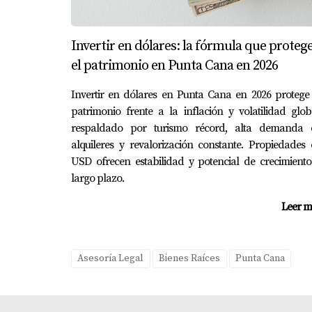
No revisar licencias ambientales y muni
Estos errores han causado pérdidas millonari
Invertir en dólares: la fórmula que proteg
el patrimonio en Punta Cana en 2026
CONCLUSIÓN
Invertir en dólares en Punta Cana en 2026 protege
patrimonio frente a la inflación y volatilidad glob
Confirmar permisos y licencias antes de inver
respaldado por turismo récord, alta demanda 
tu patrimonio.
alquileres y revalorización constante. Propiedades
USD ofrecen estabilidad y potencial de crecimient
Un proyecto con permisos claros, terreno titul
largo plazo.
Antes de firmar, investiga, pregunta y asesór
Leer m
Soy Yolanda Landínez
, asesora inmobiliaria
españoles a invertir con confianza, claridad 
Asesoría Legal
Bienes Raíces
Punta Cana
Si estás evaluando un proyecto y quieres veri
invertir seguro.