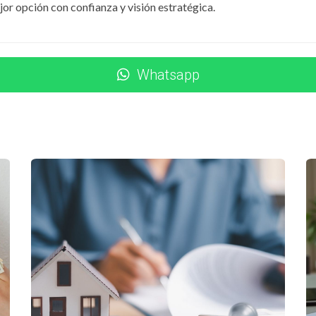
jor opción con confianza y visión estratégica.
SOS EN REPÚBLICA DOMINICANA
Whatsapp
yecto esté en regla:
ucción y permisos municipales.
stro Inmobiliario.
 independiente.
ados y contratos notarizados.
en mostrar estos documentos. Si el desarrollador evita compa
O VERIFICAR PERMISOS
tularidad del terreno.
ependiente.
 brokers sin respaldo legal.