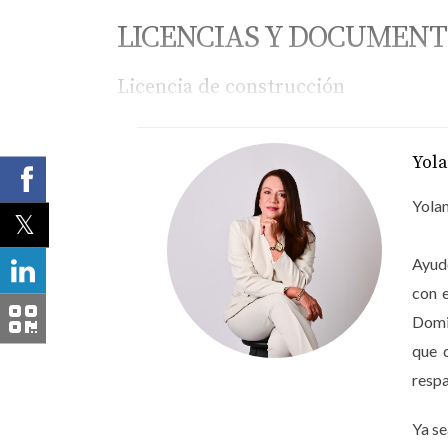
LICENCIAS Y DOCUMENT
Licencia de construcción
Es el documento emitido por las autoridades 
título del terreno, planos aprobados y estudio
Yol
Certificado de uso de suelo
Yolan
Confirma que el terreno puede ser utilizado pa
puede ser declarado ilegal.
Ayudo
con 
Título de propiedad del terreno
Domin
Debes verificar que el desarrollador sea el pr
que 
respa
Permisos ambientales
En proyectos turísticos, especialmente cerca 
Ya se
ser suspendido.