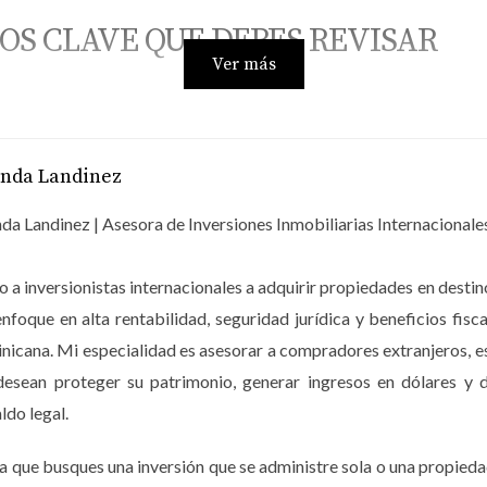
OS CLAVE QUE DEBES REVISAR
Ver más
competentes que autoriza la construcción del proyecto. Para o
s técnicos.
anda Landinez
da Landinez | Asesora de Inversiones Inmobiliarias Internacionale
ra el tipo de proyecto propuesto (residencial, comercial, turís
 a inversionistas internacionales a adquirir propiedades en dest
enfoque en alta rentabilidad, seguridad jurídica y beneficios 
icana. Mi especialidad es asesorar a compradores extranjeros, 
opietario legítimo del terreno y que no existan gravámenes, hip
desean proteger su patrimonio, generar ingresos en dólares y d
ldo legal.
de playas, humedales o áreas protegidas, se requieren permiso
a que busques una inversión que se administre sola o una propieda