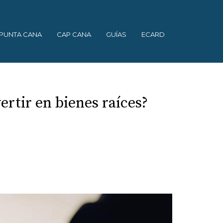
PUNTA CANA
CAP CANA
GUÍAS
ECARD
ertir en bienes raíces?