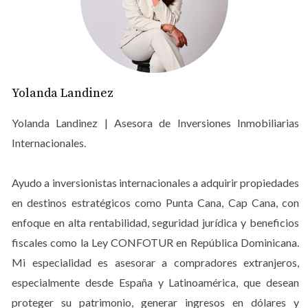
generar ingresos pasivos. Sin embargo, también han
surgido preocupaciones sobre la sostenibilidad y la
regulación del sector. En este contexto, República
Dominicana se presenta como un destino atractivo para
Yolanda Landinez
quienes buscan maximizar su retorno de inversión. A
través de este artículo, exploraremos casos reales que
Yolanda Landinez | Asesora de Inversiones Inmobiliarias
demuestran cómo es posible obtener un ROI del 10% o
Internacionales.
más al invertir en propiedades turísticas.
CASO DE ÉXITO: INVERSIÓN EN
Ayudo a inversionistas internacionales a adquirir propiedades
en destinos estratégicos como Punta Cana, Cap Cana, con
BÁVARO
enfoque en alta rentabilidad, seguridad jurídica y beneficios
fiscales como la Ley CONFOTUR en República Dominicana.
Bávaro es conocido por sus impresionantes playas y
Mi especialidad es asesorar a compradores extranjeros,
resorts todo incluido, lo que lo convierte en un imán para
especialmente desde España y Latinoamérica, que desean
turistas de todo el mundo. María y José, una pareja
proteger su patrimonio, generar ingresos en dólares y