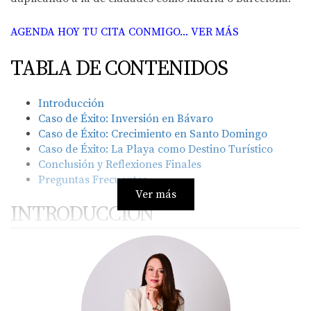
AGENDA HOY TU CITA CONMIGO... VER MÁS
TABLA DE CONTENIDOS
Introducción
Caso de Éxito: Inversión en Bávaro
Caso de Éxito: Crecimiento en Santo Domingo
Caso de Éxito: La Playa como Destino Turístico
Conclusión y Reflexiones Finales
Preguntas Frecuentes
Ver más
INTRODUCCIÓN
La inversión en propiedades de alquiler a corto plazo ha
cobrado fuerza en los últimos años, y no es para menos.
Con el auge de plataformas como Airbnb, muchos
propietarios han encontrado una forma rentable de