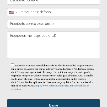
PREGUNTAS FRECUENTES
¿Es rentable invertir en propiedades
turísticas?
Sí, muchas personas han logrado obtener rendimientos
significativos invirtiendo en propiedades turísticas,
especialmente en lugares con alta demanda como
República Dominicana.
Acepto los términos y condiciones y la Política de privacidad proporcionados
¿Qué tipo de propiedades son las mejores
por la empresa. Acepto ser contactado por Yolanda Landinez Por llamada, correo
para alquilar a corto plazo?
electrónico y mensaje de texto. Para dejar de recibir mensajes de texto, puede
responder «stop» en cualquier momento o «help» para obtener ayuda. También
puede hacer clic en el enlace para cancelar la suscripción en los correos
Las propiedades cerca de playas o atracciones turísticas
electrónicos. Pueden aplicarse tarifas de mensajes y datos. La frecuencia de los
mensajes puede variar.
https://www.yolandalandinezrealtor.com/politica-de-
suelen ser más rentables. También es importante
privacidad
considerar el tamaño y las comodidades que ofrece.
¿Cómo puedo gestionar mi propiedad si vivo
Enviar