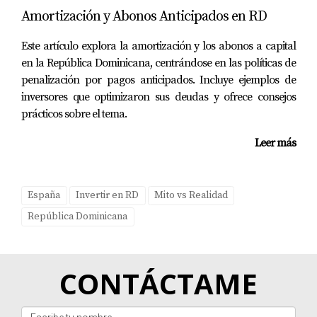
considerar esta opción, es fundamental investigar bien el
Amortización y Abonos Anticipados en RD
mercado local y adaptarse a las tendencias actuales. Si
estás pensando en dar el paso hacia esta emocionante
Este artículo explora la amortización y los abonos a capital
en la República Dominicana, centrándose en las políticas de
aventura inmobiliaria o simplemente deseas más
penalización por pagos anticipados. Incluye ejemplos de
información sobre cómo iniciar tu propio camino hacia
inversores que optimizaron sus deudas y ofrece consejos
la inversión exitosa, no dudes en contactar a Yolanda
prácticos sobre el tema.
Landinez. Ella puede ayudarte a navegar este proceso
con confianza.
Leer más
AGENDA HOY TU CITA CONMIGO... VER MÁS
España
Invertir en RD
Mito vs Realidad
¡No esperes más! Comienza tu viaje hacia la
República Dominicana
inversión inmobiliaria hoy mismo!
¿Listo para dar el siguiente paso? Contacta a
Yolanda Landinez ahora!
CONTÁCTAME
¡Tu futuro financiero te está esperando!
Inicia tu búsqueda con Yolanda Landinez.