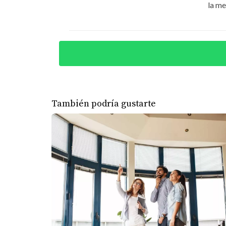
la me
inmobiliarias. Decidieron comprar un apartame
reinvertir esos ahorros en otro proyecto, mul
decisión informada puede cambiar el rumbo f
Caso 3: La empresa de Carlos
Carlos es dueño de una pequeña empresa y bu
encontró con la Ley Confotur y decidió aprove
También podría gustarte
local sin comprometer demasiado capital, sin
atribuye gran parte de su éxito a las decision
CONCLUSIONES
La Ley Confotur es más que una simple norma
Dominicana. A través de los casos presentado
beneficiarse enormemente. Si estás considera
puede tener en tu futuro financiero. Si des