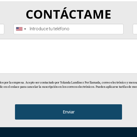
l.
CONTÁCTAME
ra aprovechar la Ley Confotur?
ctos disponibles y contactar a un agente inmobiliario especi
hacia tu inversión inmobiliaria puede acercarte más a tus me
éxito inmobiliario.
dos por la empresa. Acepto ser contactado por Yolanda Landinez Por llamada, correo electrónico y mensaj
en el enlace para cancelar la suscripción en los correos electrónicos. Pueden aplicarse tarifas de men
Enviar