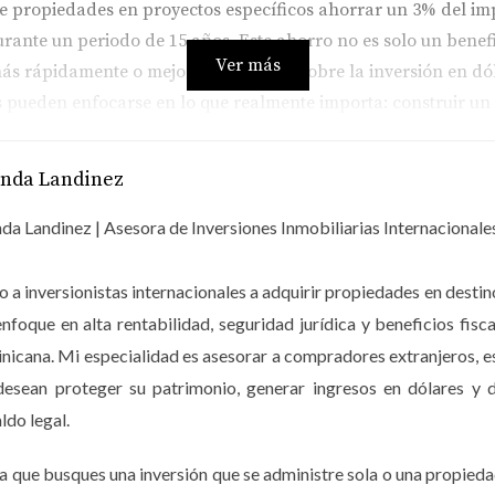
e propiedades en proyectos específicos ahorrar un 3% del imp
ante un periodo de 15 años. Este ahorro no es solo un benefici
Ver más
ás rápidamente o mejorar el retorno sobre la inversión en dóla
pueden enfocarse en lo que realmente importa: construir un f
S TUS DUDAS... VER MÁS
anda Landinez
da Landinez | Asesora de Inversiones Inmobiliarias Internacionale
 a inversionistas internacionales a adquirir propiedades en dest
pia casa, pero el costo inicial parecía inalcanzable. Al enter
enfoque en alta rentabilidad, seguridad jurídica y beneficios 
dquirir un apartamento en un proyecto aprobado, lograron aho
icana. Mi especialidad es asesorar a compradores extranjeros, 
ejoras en su nuevo hogar y pagar su hipoteca más rápidamente
desean proteger su patrimonio, generar ingresos en dólares y d
s por esta ley.
ldo legal.
a que busques una inversión que se administre sola o una propieda
ando invertir en bienes raíces. Conocieron la Ley Confotur a 