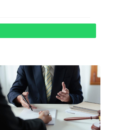
l ahorro fiscal. Gracias a esto, pudieron
nio del poder del conocimiento y cómo una
explorar las opciones disponibles, se
 ahorro fiscal le permitió no solo comprar el
ntes. Hoy, su negocio está prosperando y él
el crecimiento económico en la República
eligentes, cualquier persona puede
estimes el impacto positivo que esta ley
r o necesitas asesoramiento personalizado