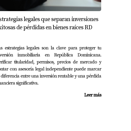
hacer realidad tus sueños inmobiliarios.
strategias legales que separan inversiones
xitosas de pérdidas en bienes raíces RD
s estrategias legales son la clave para proteger tu
os establecidos por la ley.
nversión inmobiliaria en República Dominicana.
rificar titularidad, permisos, precios de mercado y
ntar con asesoría legal independiente puede marcar
 diferencia entre una inversión rentable y una pérdida
nanciera significativa.
Leer más
as las normativas locales.
ivos disponibles; sin embargo, siempre es