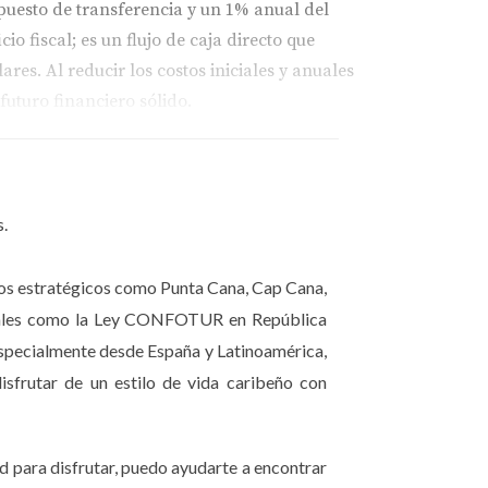
uesto de transferencia y un 1% anual del
o fiscal; es un flujo de caja directo que
res. Al reducir los costos iniciales y anuales
uturo financiero sólido.
s.
inos estratégicos como Punta Cana, Cap Cana,
arse de la Ley Confotur, decidieron investigar
fiscales como la Ley CONFOTUR en República
rrar miles de pesos en impuestos. Este
especialmente desde España y Latinoamérica,
. Hoy, disfrutan de una vida cómoda y
isfrutar de un estilo de vida caribeño con
d para disfrutar, puedo ayudarte a encontrar
través de un seminario sobre inversiones