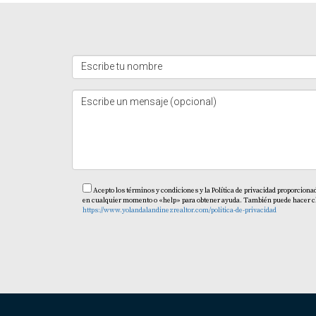
recomendable consultar con un experto fisca
¿Cómo puedo empezar el proceso pa
El primer paso es informarte sobre los proye
asesoría personalizada. Recuerda, cada paso 
hoy mismo para comenzar tu camino hacia el 
Acepto los términos y condiciones y la Política de privacidad proporciona
en cualquier momento o «help» para obtener ayuda. También puede hacer clic 
https://www.yolandalandinezrealtor.com/politica-de-privacidad