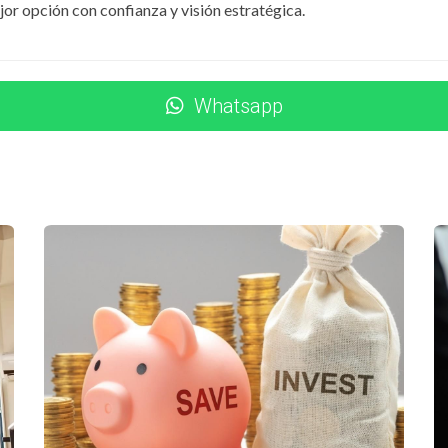
jor opción con confianza y visión estratégica.
nto en una zona turística, lo que les permitió beneficiarse de
tiplicando así sus ingresos pasivos. Su historia es un testimo
inanciero de una pareja joven.
Whatsapp
scaba expandir su negocio comprando un local comercial. Al 
charla al adquirir un local dentro de un proyecto turístico. El
o también invertir en mejoras necesarias para atraer más clie
es estratégicas tomadas gracias a la Ley Confotur.
tiva; es una oportunidad para transformar vidas y fomentar 
s, queda claro que con información adecuada y decisiones int
ndo comprar una propiedad o invertir en bienes raíces, no sub
eas saber más sobre cómo aprovechar al máximo la Ley Confotu