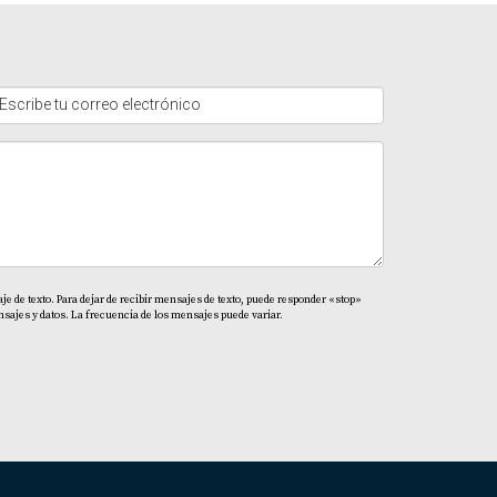
alizado como Yolanda Landinez para recibir
tas financieras. ¡No esperes más! Contáctame
e de texto. Para dejar de recibir mensajes de texto, puede responder «stop»
sajes y datos. La frecuencia de los mensajes puede variar.