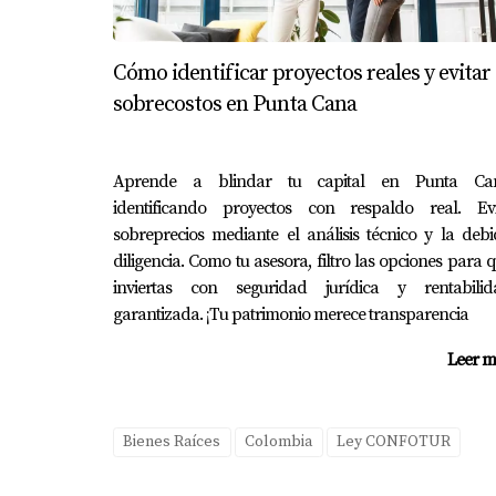
para tu situación específica, no dudes en co
AGENDEMOS HOY MISMO Y RESPONDO TODA
Cómo identificar proyectos reales y evitar
sobrecostos en Punta Cana
Preguntas Frecuentes
¿Qué tipo de propiedades son elegib
Aprende a blindar tu capital en Punta Ca
Las propiedades deben estar dentro de proyec
identificando proyectos con respaldo real. Evi
sobreprecios mediante el análisis técnico y la deb
¿Cuánto tiempo dura el beneficio fis
diligencia. Como tu asesora, filtro las opciones para 
inviertas con seguridad jurídica y rentabilid
Los beneficios fiscales se extienden por un 
garantizada. ¡Tu patrimonio merece transparencia
¿Es necesario cumplir con algún requ
Leer m
Sí, los compradores deben asegurarse de que 
¿Puedo combinar estos beneficios con
Bienes Raíces
Colombia
Ley CONFOTUR
En muchos casos, sí puedes combinar los benef