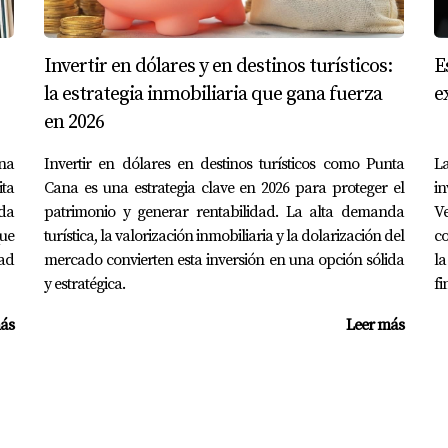
ntactarme. Soy Yolanda Landinez y estoy aquí para ayudarte a 
S TUS DUDAS... VER MÁS
Invertir en dólares y en destinos turísticos:
E
la estrategia inmobiliaria que gana fuerza
e
en 2026
les bajo la Ley Confotur?
na
Invertir en dólares en destinos turísticos como Punta
La
tos aprobados por el gobierno que cumplen con ciertos criteri
ta
Cana es una estrategia clave en 2026 para proteger el
i
ida
patrimonio y generar rentabilidad. La alta demanda
Ve
cal?
que
turística, la valorización inmobiliaria y la dolarización del
co
ad
mercado convierten esta inversión en una opción sólida
la
periodo de 15 años desde la compra del inmueble.
y estratégica.
fi
isito adicional para acceder a estos beneficios?
ás
Leer más
la propiedad esté registrada correctamente y cumpla con tod
 otros incentivos fiscales?
icios fiscales ofrecidos por la Ley Confotur con otros incent