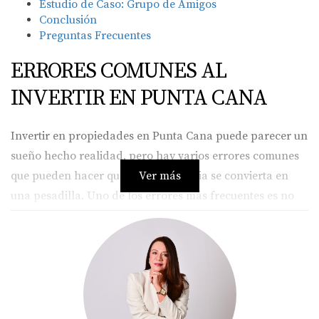
Estudio de Caso: Grupo de Amigos
Conclusión
Preguntas Frecuentes
ERRORES COMUNES AL
INVERTIR EN PUNTA CANA
Invertir en propiedades en Punta Cana puede parecer un
sueño hecho realidad, pero hay varios errores comunes
que pueden hacer que esa experiencia se convierta en
Ver más
una pesadilla. Uno de los errores más frecuentes es no
realizar una investigación adecuada del mercado.
Muchos inversores se dejan llevar por la belleza del
lugar y las promesas de rentabilidad sin analizar
profundamente la ubicación, el tipo de propiedad y la
demanda del mercado. Esto puede resultar en
inversiones poco rentables o, peor aún, en la pérdida