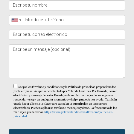
ayudar a prevenir conflictos futuros y asegurar una
experiencia positiva para todos los involucrados.
CONCLUSIÓN
Invertir en bienes raíces en Punta Cana ofrece
oportunidades emocionantes pero también presenta
desafíos significativos. Los errores comunes pueden
costar mucho dinero y tiempo si no se abordan
adecuadamente. Sin embargo, al conocer las exenciones
fiscales disponibles y aprender de las experiencias
Acepto los términos y condiciones y la Política de privacidad proporcionados
por la empresa. Acepto ser contactado por Yolanda Landinez Por llamada, correo
pasadas de otros inversores, puedes navegar por este
electrónico y mensaje de texto. Para dejar de recibir mensajes de texto, puede
responder «stop» en cualquier momento o «help» para obtener ayuda. También
mercado con confianza. Recuerda siempre realizar una
puede hacer clic en el enlace para cancelar la suscripción en los correos
electrónicos. Pueden aplicarse tarifas de mensajes y datos. La frecuencia de los
investigación exhaustiva, contar con asesoría legal
mensajes puede variar.
https://www.yolandalandinezrealtor.com/politica-de-
privacidad
adecuada y establecer planes claros para tu inversión. Si
estás listo para dar el siguiente paso hacia tu sueño