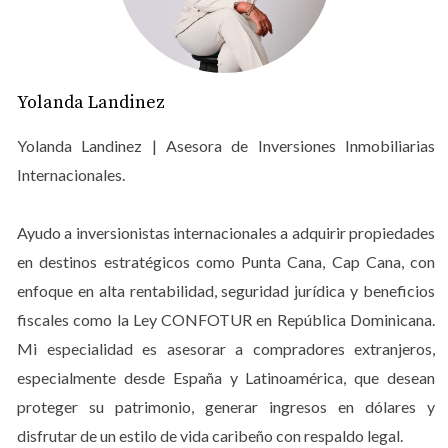
total del capital invertido. Otro error común es
subestimar los costos asociados con la compra y
mantenimiento de una propiedad. Desde impuestos hasta
Yolanda Landinez
tarifas de mantenimiento, estos gastos pueden
acumularse rápidamente y afectar el retorno de la
Yolanda Landinez | Asesora de Inversiones Inmobiliarias
inversión. Además, muchos inversores no consideran la
Internacionales.
importancia de contar con un buen equipo legal y
financiero que les asesore durante todo el proceso. Sin
Ayudo a inversionistas internacionales a adquirir propiedades
un asesoramiento adecuado, es fácil caer en trampas
en destinos estratégicos como Punta Cana, Cap Cana, con
legales o perderse entre la burocracia local. Por último,
enfoque en alta rentabilidad, seguridad jurídica y beneficios
uno de los errores más graves es no tener un plan claro
fiscales como la Ley CONFOTUR en República Dominicana.
para la propiedad después de la compra. Algunos
Mi especialidad es asesorar a compradores extranjeros,
inversores adquieren propiedades con la esperanza de
especialmente desde España y Latinoamérica, que desean
que se revaloricen con el tiempo sin tener un plan
proteger su patrimonio, generar ingresos en dólares y
concreto sobre cómo generar ingresos a corto plazo.
disfrutar de un estilo de vida caribeño con respaldo legal.
Esto puede llevar a una situación financiera complicada