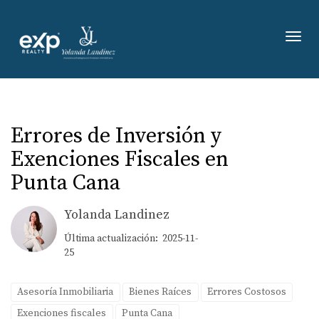
Toggl
Errores de Inversión y
Exenciones Fiscales en
Punta Cana
Yolanda Landinez
Última actualización: 2025-11-
25
Asesoría Inmobiliaria
Bienes Raíces
Errores Costosos
Exenciones fiscales
Punta Cana