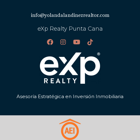
¿Cómo puedo beneficiarme fiscalmente al
invertir en Punta Cana?
info@yolandalandinezrealtor.com
Aprovechando incentivos fiscales locales.
eXp Realty Punta Cana
Consultando con asesores fiscales especializados.
Manteniendo registros claros y organizados.
¿Es necesario contratar un agente
inmobiliario?
No es obligatorio, pero contar con un agente
experimentado puede facilitar mucho el
proceso.
Asesoría Estratégica en Inversión Inmobiliaria
¿Qué debo considerar antes de invertir?
Análisis del mercado local.
Costos asociados.
Planificación financiera a largo plazo.