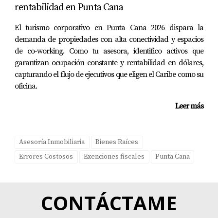
propiedad.
rentabilidad en Punta Cana
ESTUDIO DE CASO: GRUPO DE
El turismo corporativo en Punta Cana 2026 dispara la
demanda de propiedades con alta conectividad y espacios
AMIGOS
de co-working. Como tu asesora, identifico activos que
garantizan ocupación constante y rentabilidad en dólares,
Un grupo de amigos decidió unir fuerzas para comprar
capturando el flujo de ejecutivos que eligen el Caribe como su
oficina.
una villa en Punta Cana como inversión conjunta. Al
principio todo parecía perfecto; sin embargo, pronto
Leer más
surgieron desacuerdos sobre cómo gestionar la
propiedad y cómo distribuir los ingresos generados por
el alquiler. Sin un acuerdo claro desde el principio, las
Asesoría Inmobiliaria
Bienes Raíces
tensiones aumentaron y amenazaron con dividir al
Errores Costosos
Exenciones fiscales
Punta Cana
grupo. Este caso destaca la importancia de establecer
acuerdos claros desde el inicio cuando se invierte en
CONTÁCTAME
grupo. Tener un contrato formal que defina roles,
responsabilidades y distribución de ingresos puede