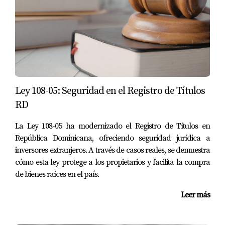
Además, los inversores extranjeros pueden beneficiarse
de un régimen fiscal favorable que les permite disfrutar
de tasas impositivas más bajas y simplificaciones
administrativas. Es importante destacar que estos
beneficios no solo aplican a nuevos desarrollos, sino
también a propiedades existentes que se utilicen para
Ley 108-05: Seguridad en el Registro de Títulos
fines turísticos. Para maximizar estas exenciones fiscales,
RD
es fundamental contar con un asesor fiscal especializado
que conozca bien las leyes locales y pueda guiar a los
La Ley 108-05 ha modernizado el Registro de Títulos en
República Dominicana, ofreciendo seguridad jurídica a
inversores a través del proceso. Esto no solo asegurará
inversores extranjeros. A través de casos reales, se demuestra
que se aprovechen al máximo las exenciones disponibles,
cómo esta ley protege a los propietarios y facilita la compra
sino que también ayudará a evitar problemas legales
de bienes raíces en el país.
futuros.
Leer más
ESTUDIO DE CASO: LA FAMILIA