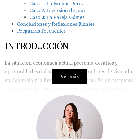
Caso 1: La Familia Pérez
Caso 2: Inversión de Juan
Caso 3: La Pareja Gómez
Conclusiones y Reflexiones Finales
Preguntas Frecuentes
INTRODUCCIÓN
La situación económica actual presenta desafíos y
oportunidades únicas para los compradores de vivienda
Ver más
en Colombia y la República Dominicana. En un momento
donde las tasas hipotecarias son un tema candente, es
crucial entender cómo estas cifras impactan nuestras
decisiones financieras. En Colombia, las tasas han
superado el 11% en pesos, lo que ha llevado a muchos a
replantearse sus opciones. Por otro lado, en RD, las tasas
más bajas en dólares ofrecen una alternativa atractiva.