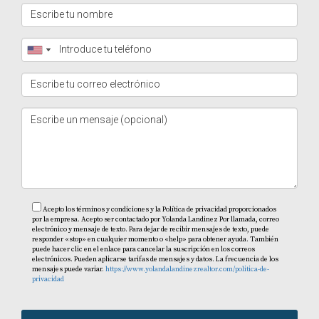
país?
Invertir fuera del país puede ser seguro si se realiza con
investigación adecuada y asesoría profesional; siempre
es recomendable conocer bien el mercado local antes de
tomar decisiones.
¿Cómo puedo encontrar propiedades con
mejores tasas hipotecarias?
Investigar diferentes mercados inmobiliarios y consultar
con agentes locales puede ayudarte a descubrir
propiedades con condiciones favorables.
Acepto los términos y condiciones y la Política de privacidad proporcionados
por la empresa. Acepto ser contactado por Yolanda Landinez Por llamada, correo
electrónico y mensaje de texto. Para dejar de recibir mensajes de texto, puede
¿Qué debo considerar antes de mudarme a
responder «stop» en cualquier momento o «help» para obtener ayuda. También
otro país por razones financieras?
puede hacer clic en el enlace para cancelar la suscripción en los correos
electrónicos. Pueden aplicarse tarifas de mensajes y datos. La frecuencia de los
mensajes puede variar.
https://www.yolandalandinezrealtor.com/politica-de-
Es crucial evaluar aspectos como el costo de vida, la
privacidad
estabilidad política y económica del nuevo país, así como
tus propias necesidades familiares antes de tomar esta