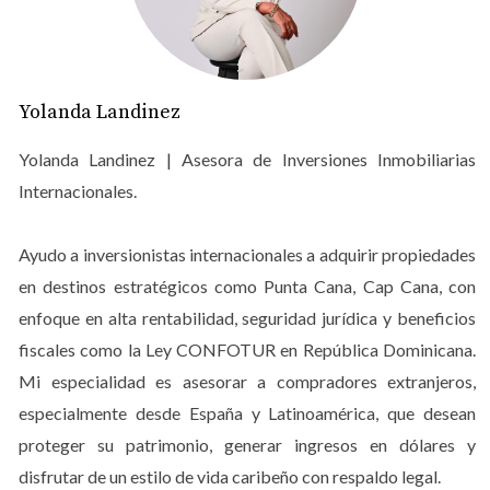
Este artículo no solo desglosa estos números, sino que
también comparte historias reales que ilustran cómo las
familias están navegando por esta guerra de tasas.
Yolanda Landinez
CONTEXTO ECONÓMICO
ACTUAL
Yolanda Landinez | Asesora de Inversiones Inmobiliarias
Internacionales.
Las tasas hipotecarias son un reflejo directo de la
Ayudo a inversionistas internacionales a adquirir propiedades
economía nacional y global. En Colombia, la inflación ha
en destinos estratégicos como Punta Cana, Cap Cana, con
sido un problema persistente, afectando el poder
adquisitivo de los ciudadanos. Con tasas superiores al
enfoque en alta rentabilidad, seguridad jurídica y beneficios
11%, muchos se sienten atrapados entre la necesidad de
fiscales como la Ley CONFOTUR en República Dominicana.
comprar una casa y el temor a comprometerse con
Mi especialidad es asesorar a compradores extranjeros,
pagos mensuales elevados. Esto contrasta notablemente
especialmente desde España y Latinoamérica, que desean
con la situación en RD, donde las tasas en dólares
proteger su patrimonio, generar ingresos en dólares y
ofrecen una opción más favorable para aquellos que
disfrutar de un estilo de vida caribeño con respaldo legal.