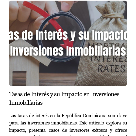
diversificar sus activos.
Caso 3: La Pareja Gómez
La pareja Gómez siempre soñó con tener una casa
propia donde criar a sus hijos. Sin embargo, los altos
intereses en Colombia les generaban incertidumbre
sobre si podrían pagar una hipoteca. Tras investigar
diferentes opciones, descubrieron que podían obtener
financiamiento más asequible en RD. Decidieron dar el
salto y ahora disfrutan de su nuevo hogar con pagos
mensuales mucho más manejables. Esta experiencia les
Tasas de Interés y su Impacto en Inversiones
ha enseñado la importancia de buscar alternativas
Inmobiliarias
viables ante situaciones adversas.
Las tasas de interés en la República Dominicana son clave
CONCLUSIONES Y REFLEXIONES
para las inversiones inmobiliarias. Este artículo explora su
impacto, presenta casos de inversores exitosos y ofrece