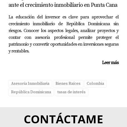
ante el crecimiento inmobiliario en Punta Cana
AGENDEMOS HOY UNA CITA... VER MÁS
La educación del inversor es clave para aprovechar el
PREGUNTAS FRECUENTES
crecimiento inmobiliario de República Dominicana sin
riesgos. Conocer los aspectos legales, analizar proyectos y
¿Por qué las tasas hipotecarias son más altas
contar con asesoría profesional permite proteger el
en Colombia?
patrimonio y convertir oportunidades en inversiones seguras
Las altas tasas hipotecarias en Colombia se deben
y rentables.
principalmente a factores como la inflación persistente y
Leer más
la incertidumbre económica general.
¿Cuáles son los beneficios de financiar en
Asesoría Inmobiliaria
Bienes Raíces
Colombia
dólares?
República Dominicana
tasas de interés
Financiar en dólares puede ofrecer protección contra la
inflación local y permite acceder a tasas más bajas
comparadas con las ofrecidas en moneda local.
CONTÁCTAME
¿Es seguro invertir en bienes raíces fuera del