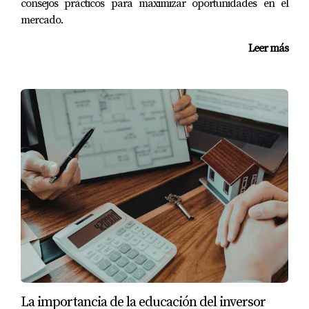
FINALES
consejos prácticos para maximizar oportunidades en el
mercado.
Las historias de la familia Pérez, Juan y la pareja Gómez
Leer más
son solo ejemplos representativos del impacto real que
tienen las tasas hipotecarias en nuestras vidas. En un
entorno donde cada punto porcentual cuenta, es vital
estar informados sobre nuestras opciones y considerar
alternativas fuera del país si es necesario. La guerra de
tasas entre Colombia y RD nos muestra que hay
oportunidades valiosas esperando ser descubiertas. Si
bien cada situación es única, lo más importante es tomar
decisiones informadas que alineen nuestras metas
financieras con nuestras realidades económicas actuales.
Si estás considerando comprar una propiedad o invertir
tu dinero sabiamente, no dudes en explorar todas tus
opciones.
La importancia de la educación del inversor